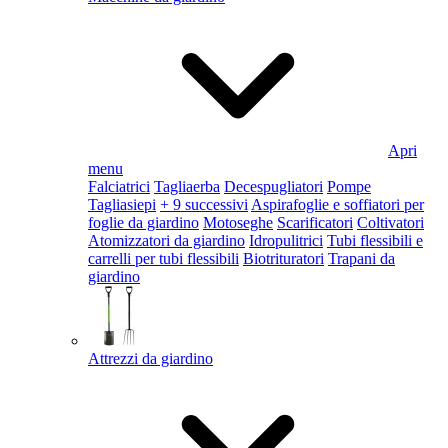
Apri
menu
Falciatrici
Tagliaerba
Decespugliatori
Pompe
Tagliasiepi
+ 9 successivi
Aspirafoglie e soffiatori per
foglie da giardino
Motoseghe
Scarificatori
Coltivatori
Atomizzatori da giardino
Idropulitrici
Tubi flessibili e
carrelli per tubi flessibili
Biotrituratori
Trapani da
giardino
Attrezzi da giardino