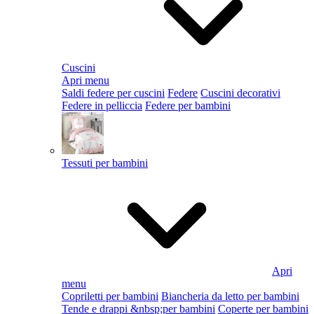
Cuscini
Apri menu
Saldi federe per cuscini
Federe
Cuscini decorativi
Federe in pelliccia
Federe per bambini
Tessuti per bambini
Apri
menu
Copriletti per bambini
Biancheria da letto per bambini
Tende e drappi &nbsp;per bambini
Coperte per bambini