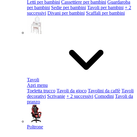
Letti per bambini
Cassettiere per bambini
Guardaroba
per bambini
Sedie per bambini
Tavoli per bambini
+ 2
successivi
Divani per bambini
Scaffali per bambini
Tavoli
Apri menu
Toeletta trucco
Tavoli da gioco
Tavolini da caffè
Tavoli
decorativi
Scrivanie
+ 2 successivi
Comodini
Tavoli da
pranzo
Poltrone