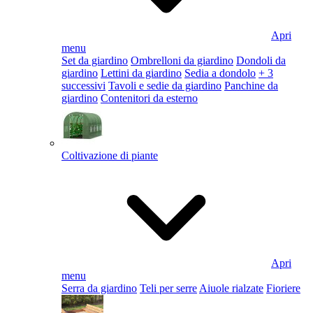
Apri
menu
Set da giardino
Ombrelloni da giardino
Dondoli da
giardino
Lettini da giardino
Sedia a dondolo
+ 3
successivi
Tavoli e sedie da giardino
Panchine da
giardino
Contenitori da esterno
Coltivazione di piante
Apri
menu
Serra da giardino
Teli per serre
Aiuole rialzate
Fioriere