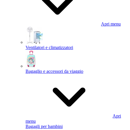
Apri menu
Ventilatori e climatizzatori
Bagaglio e accessori da viaggio
Apri
menu
Bagagli per bambini