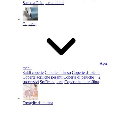
Sacco a Pelo per bambini
Coperte
Apri
menu
Saldi coperte
Coperte di lusso
Coperte da picnic
Coperte acriliche pesanti
Coperte di peluche
+ 2
successivi
Soffici coperte
Coperte in microfibra
Tovaglie da cucina