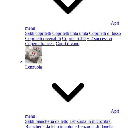
Apri
menu
Saldi copriletti
Copriletti tinta unita
Copriletti di lusso
Copriletti reversibili
Copriletti 3D
+ 2 successivi
Coperte francesi
Copri divano
Lenzuola
Apri
menu
Saldi biancheria da letto
Lenzuola in microfibra
Biancheria da letto in cotone
Lenzuola di flanella