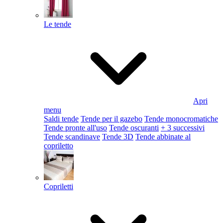
Le tende
Apri
menu
Saldi tende
Tende per il gazebo
Tende monocromatiche
Tende pronte all'uso
Tende oscuranti
+ 3 successivi
Tende scandinave
Tende 3D
Tende abbinate al
copriletto
Copriletti