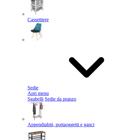
Cassettiere
Sedie
Apri menu
Sgabelli
Sedie da pranzo
Appendiabiti, portaoggetti e ganci