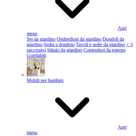
Apri
menu
Set da giardino
Ombrelloni da giardino
Dondoli da
giardino
Sedia a dondolo
Tavoli e sedie da giardino
+ 3
successivi
Sdraio da giardino
Contenitori da esterno
Gonfiabili
Mobili per bambini
Apri
menu