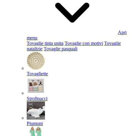
Apri
menu
Tovaglie tinta unita
Tovaglie con motivi
Tovaglie
natalizie
Tovaglie pasquali
Tovagliette
Strofinacci
Piumoni