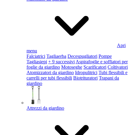
Apri
menu
Falciatrici
Tagliaerba
Decespugliatori
Pompe
Tagliasiepi
+ 9 successivi
Aspirafoglie e soffiatori per
foglie da giardino
Motoseghe
Scarificatori
Coltivatori
Atomizzatori da giardino
Idropulitrici
Tubi flessibili e
carrelli per tubi flessibili
Biotrituratori
Trapani da
giardino
Attrezzi da giardino