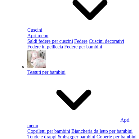
Cuscini
Apri menu
Saldi federe per cuscini
Federe
Cuscini decorativi
Federe in pelliccia
Federe per bambini
Tessuti per bambini
Apri
menu
Copriletti per bambini
Biancheria da letto per bambini
Tende e drappi &nbsp;per bambini
Coperte per bambini