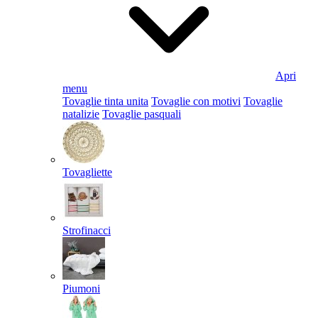
Apri
menu
Tovaglie tinta unita
Tovaglie con motivi
Tovaglie
natalizie
Tovaglie pasquali
Tovagliette
Strofinacci
Piumoni