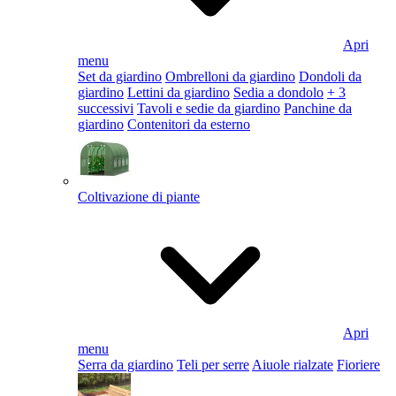
Apri
menu
Set da giardino
Ombrelloni da giardino
Dondoli da
giardino
Lettini da giardino
Sedia a dondolo
+ 3
successivi
Tavoli e sedie da giardino
Panchine da
giardino
Contenitori da esterno
Coltivazione di piante
Apri
menu
Serra da giardino
Teli per serre
Aiuole rialzate
Fioriere