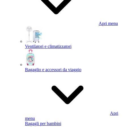
Apri menu
Ventilatori e climatizzatori
Bagaglio e accessori da viaggio
Apri
menu
Bagagli per bambini