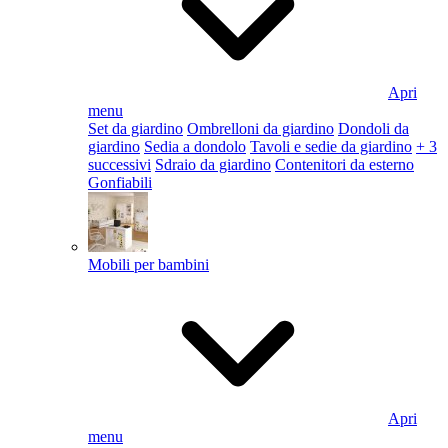
Apri
menu
Set da giardino
Ombrelloni da giardino
Dondoli da
giardino
Sedia a dondolo
Tavoli e sedie da giardino
+ 3
successivi
Sdraio da giardino
Contenitori da esterno
Gonfiabili
Mobili per bambini
Apri
menu