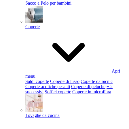
Sacco a Pelo per bambini
Coperte
Apri
menu
Saldi coperte
Coperte di lusso
Coperte da picnic
Coperte acriliche pesanti
Coperte di peluche
+ 2
successivi
Soffici coperte
Coperte in microfibra
Tovaglie da cucina