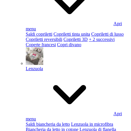
Apri
menu
Saldi copriletti
Copriletti tinta unita
Copriletti di lusso
Copriletti reversibili
Copriletti 3D
+ 2 successivi
Coperte francesi
Copri divano
Lenzuola
Apri
menu
Saldi biancheria da letto
Lenzuola in microfibra
Biancheria da letto in cotone
Lenzuola di flanella