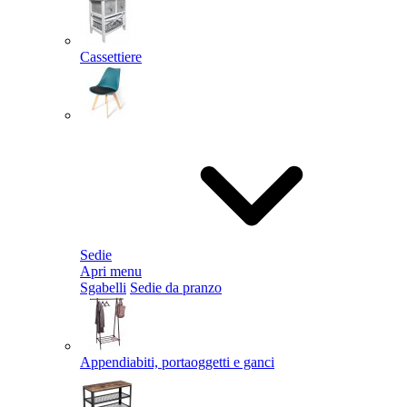
Cassettiere
Sedie
Apri menu
Sgabelli
Sedie da pranzo
Appendiabiti, portaoggetti e ganci