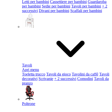
Letti per bambini
Cassettiere per bambini
Guardaroba
per bambini
Sedie per bambini
Tavoli per bambini
+ 2
successivi
Divani per bambini
Scaffali per bambini
Tavoli
Apri menu
Toeletta trucco
Tavoli da gioco
Tavolini da caffè
Tavoli
decorativi
Scrivanie
+ 2 successivi
Comodini
Tavoli da
pranzo
Poltrone