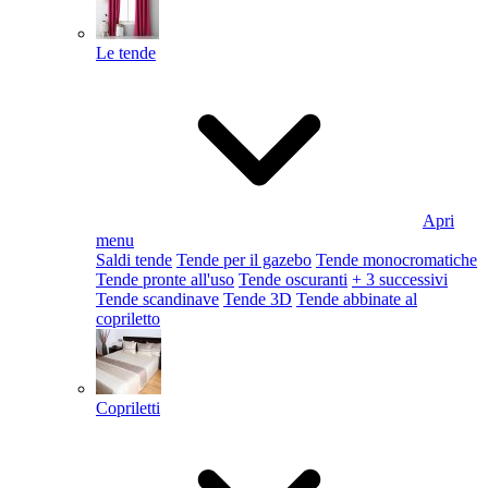
Le tende
Apri
menu
Saldi tende
Tende per il gazebo
Tende monocromatiche
Tende pronte all'uso
Tende oscuranti
+ 3 successivi
Tende scandinave
Tende 3D
Tende abbinate al
copriletto
Copriletti