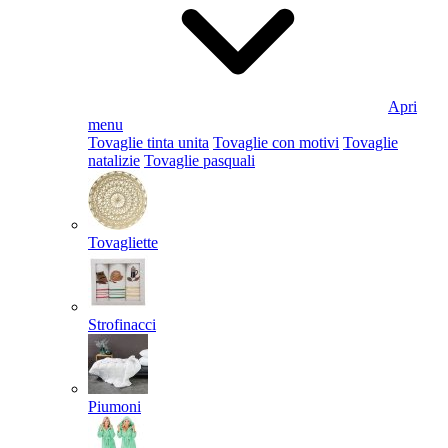
Apri
menu
Tovaglie tinta unita
Tovaglie con motivi
Tovaglie
natalizie
Tovaglie pasquali
Tovagliette
Strofinacci
Piumoni