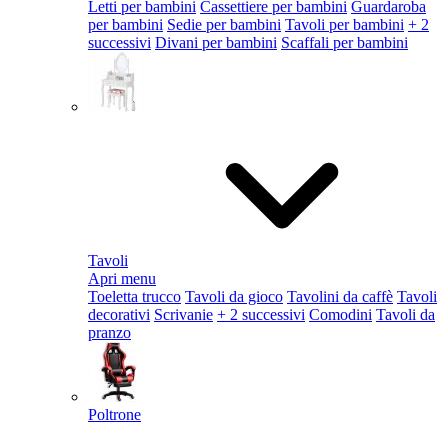
Letti per bambini
Cassettiere per bambini
Guardaroba
per bambini
Sedie per bambini
Tavoli per bambini
+ 2
successivi
Divani per bambini
Scaffali per bambini
Tavoli
Apri menu
Toeletta trucco
Tavoli da gioco
Tavolini da caffè
Tavoli
decorativi
Scrivanie
+ 2 successivi
Comodini
Tavoli da
pranzo
Poltrone