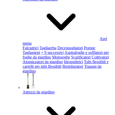
Apri
menu
Falciatrici
Tagliaerba
Decespugliatori
Pompe
Tagliasiepi
+ 9 successivi
Aspirafoglie e soffiatori per
foglie da giardino
Motoseghe
Scarificatori
Coltivatori
Atomizzatori da giardino
Idropulitrici
Tubi flessibili e
carrelli per tubi flessibili
Biotrituratori
Trapani da
giardino
Attrezzi da giardino