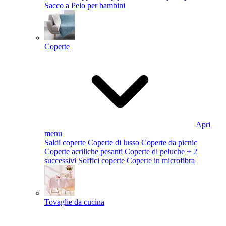
Sacco a Pelo per bambini
Coperte
Apri
menu
Saldi coperte
Coperte di lusso
Coperte da picnic
Coperte acriliche pesanti
Coperte di peluche
+ 2
successivi
Soffici coperte
Coperte in microfibra
Tovaglie da cucina