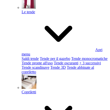
Le tende
Apri
menu
Saldi tende
Tende per il gazebo
Tende monocromatiche
Tende pronte all'uso
Tende oscuranti
+ 3 successivi
Tende scandinave
Tende 3D
Tende abbinate al
copriletto
Copriletti