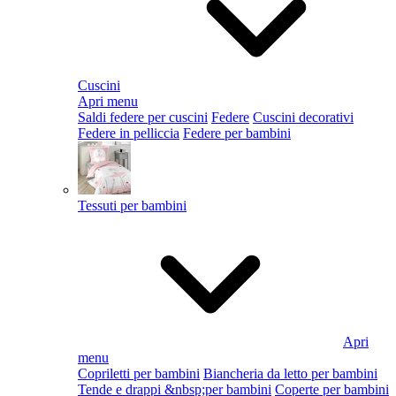
Cuscini
Apri menu
Saldi federe per cuscini
Federe
Cuscini decorativi
Federe in pelliccia
Federe per bambini
Tessuti per bambini
Apri
menu
Copriletti per bambini
Biancheria da letto per bambini
Tende e drappi &nbsp;per bambini
Coperte per bambini