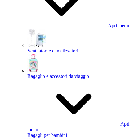
Apri menu
Ventilatori e climatizzatori
Bagaglio e accessori da viaggio
Apri
menu
Bagagli per bambini