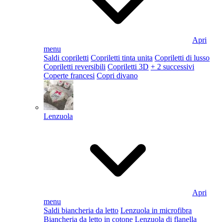
Apri
menu
Saldi copriletti
Copriletti tinta unita
Copriletti di lusso
Copriletti reversibili
Copriletti 3D
+ 2 successivi
Coperte francesi
Copri divano
Lenzuola
Apri
menu
Saldi biancheria da letto
Lenzuola in microfibra
Biancheria da letto in cotone
Lenzuola di flanella