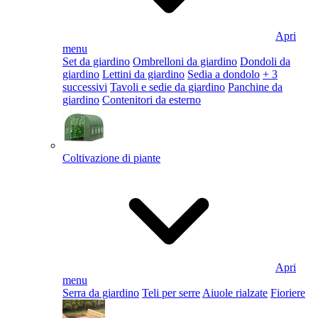
Apri
menu
Set da giardino
Ombrelloni da giardino
Dondoli da
giardino
Lettini da giardino
Sedia a dondolo
+ 3
successivi
Tavoli e sedie da giardino
Panchine da
giardino
Contenitori da esterno
Coltivazione di piante
Apri
menu
Serra da giardino
Teli per serre
Aiuole rialzate
Fioriere