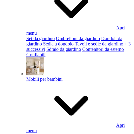
Apri
menu
Set da giardino
Ombrelloni da giardino
Dondoli da
giardino
Sedia a dondolo
Tavoli e sedie da giardino
+ 3
successivi
Sdraio da giardino
Contenitori da esterno
Gonfiabili
Mobili per bambini
Apri
menu