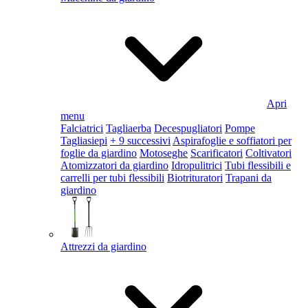
Apri
menu
Falciatrici
Tagliaerba
Decespugliatori
Pompe
Tagliasiepi
+ 9 successivi
Aspirafoglie e soffiatori per
foglie da giardino
Motoseghe
Scarificatori
Coltivatori
Atomizzatori da giardino
Idropulitrici
Tubi flessibili e
carrelli per tubi flessibili
Biotrituratori
Trapani da
giardino
Attrezzi da giardino