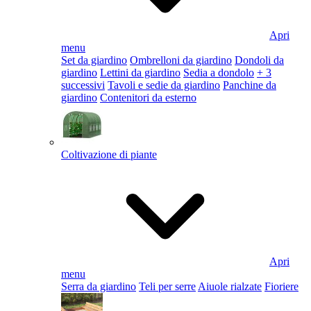
Apri
menu
Set da giardino
Ombrelloni da giardino
Dondoli da
giardino
Lettini da giardino
Sedia a dondolo
+ 3
successivi
Tavoli e sedie da giardino
Panchine da
giardino
Contenitori da esterno
Coltivazione di piante
Apri
menu
Serra da giardino
Teli per serre
Aiuole rialzate
Fioriere