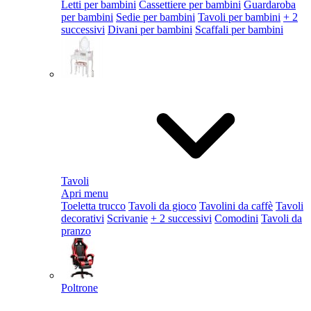
Letti per bambini
Cassettiere per bambini
Guardaroba
per bambini
Sedie per bambini
Tavoli per bambini
+ 2
successivi
Divani per bambini
Scaffali per bambini
Tavoli
Apri menu
Toeletta trucco
Tavoli da gioco
Tavolini da caffè
Tavoli
decorativi
Scrivanie
+ 2 successivi
Comodini
Tavoli da
pranzo
Poltrone