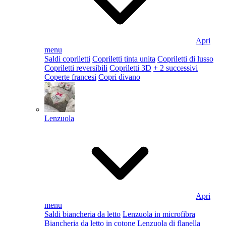
Apri
menu
Saldi copriletti
Copriletti tinta unita
Copriletti di lusso
Copriletti reversibili
Copriletti 3D
+ 2 successivi
Coperte francesi
Copri divano
Lenzuola
Apri
menu
Saldi biancheria da letto
Lenzuola in microfibra
Biancheria da letto in cotone
Lenzuola di flanella