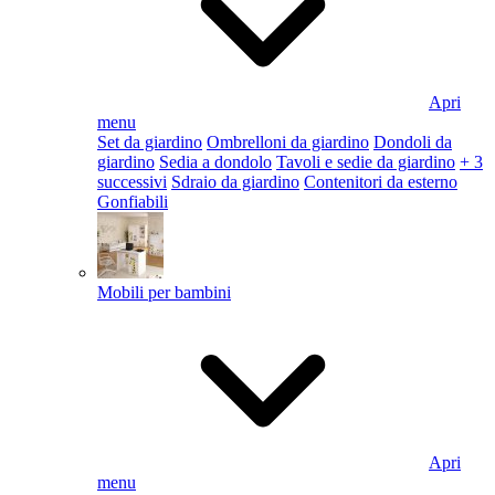
Apri
menu
Set da giardino
Ombrelloni da giardino
Dondoli da
giardino
Sedia a dondolo
Tavoli e sedie da giardino
+ 3
successivi
Sdraio da giardino
Contenitori da esterno
Gonfiabili
Mobili per bambini
Apri
menu