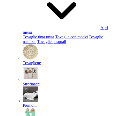
Apri
menu
Tovaglie tinta unita
Tovaglie con motivi
Tovaglie
natalizie
Tovaglie pasquali
Tovagliette
Strofinacci
Piumoni