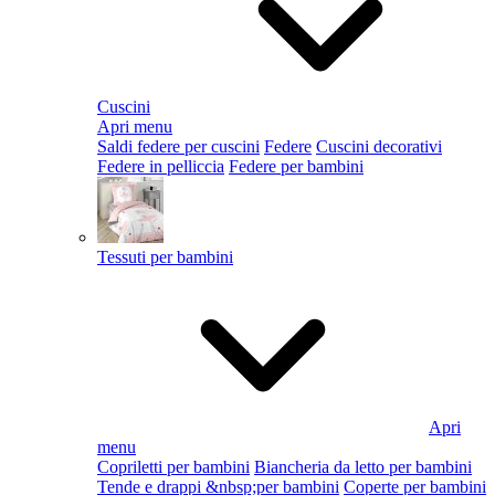
Cuscini
Apri menu
Saldi federe per cuscini
Federe
Cuscini decorativi
Federe in pelliccia
Federe per bambini
Tessuti per bambini
Apri
menu
Copriletti per bambini
Biancheria da letto per bambini
Tende e drappi &nbsp;per bambini
Coperte per bambini