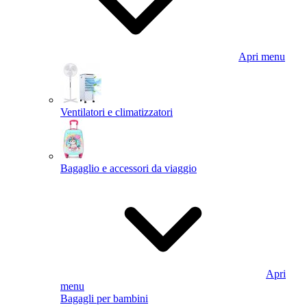
Apri menu
Ventilatori e climatizzatori
Bagaglio e accessori da viaggio
Apri
menu
Bagagli per bambini