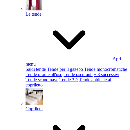
Le tende
Apri
menu
Saldi tende
Tende per il gazebo
Tende monocromatiche
Tende pronte all'uso
Tende oscuranti
+ 3 successivi
Tende scandinave
Tende 3D
Tende abbinate al
copriletto
Copriletti