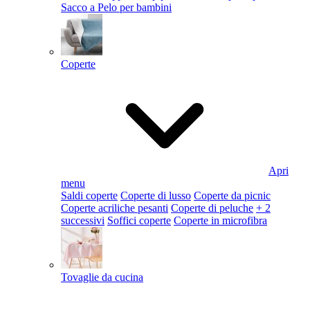
Sacco a Pelo per bambini
Coperte
Apri
menu
Saldi coperte
Coperte di lusso
Coperte da picnic
Coperte acriliche pesanti
Coperte di peluche
+ 2
successivi
Soffici coperte
Coperte in microfibra
Tovaglie da cucina