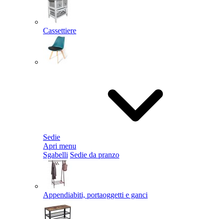
Cassettiere
Sedie
Apri menu
Sgabelli
Sedie da pranzo
Appendiabiti, portaoggetti e ganci