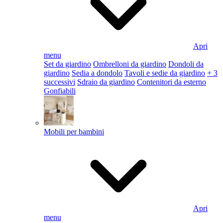
Apri
menu
Set da giardino
Ombrelloni da giardino
Dondoli da
giardino
Sedia a dondolo
Tavoli e sedie da giardino
+ 3
successivi
Sdraio da giardino
Contenitori da esterno
Gonfiabili
Mobili per bambini
Apri
menu