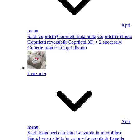
Apri
menu
Saldi copriletti
Copriletti tinta unita
Copriletti di lusso
Copriletti reversibili
Copriletti 3D
+ 2 successivi
Coperte francesi
Copri divano
Lenzuola
Apri
menu
Saldi biancheria da letto
Lenzuola in microfibra
Biancheria da letto in cotone
Lenzuola di flanella