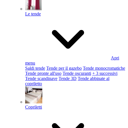
Le tende
Apri
menu
Saldi tende
Tende per il gazebo
Tende monocromatiche
Tende pronte all'uso
Tende oscuranti
+ 3 successivi
Tende scandinave
Tende 3D
Tende abbinate al
copriletto
Copriletti