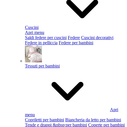
Cuscini
Apri menu
Saldi federe per cuscini
Federe
Cuscini decorativi
Federe in pelliccia
Federe per bambini
Tessuti per bambini
Apri
menu
Copriletti per bambini
Biancheria da letto per bambini
Tende e drappi &nbsp;per bambini
Coperte per bambini