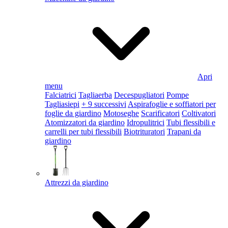
Apri
menu
Falciatrici
Tagliaerba
Decespugliatori
Pompe
Tagliasiepi
+ 9 successivi
Aspirafoglie e soffiatori per
foglie da giardino
Motoseghe
Scarificatori
Coltivatori
Atomizzatori da giardino
Idropulitrici
Tubi flessibili e
carrelli per tubi flessibili
Biotrituratori
Trapani da
giardino
Attrezzi da giardino