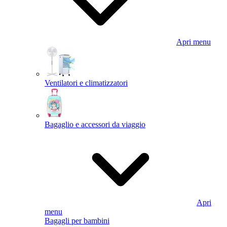
Apri menu
Ventilatori e climatizzatori
Bagaglio e accessori da viaggio
Apri
menu
Bagagli per bambini