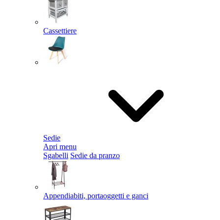
Cassettiere
Sedie
Apri menu
Sgabelli
Sedie da pranzo
Appendiabiti, portaoggetti e ganci