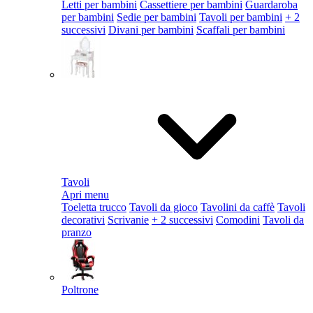
Letti per bambini
Cassettiere per bambini
Guardaroba
per bambini
Sedie per bambini
Tavoli per bambini
+ 2
successivi
Divani per bambini
Scaffali per bambini
Tavoli
Apri menu
Toeletta trucco
Tavoli da gioco
Tavolini da caffè
Tavoli
decorativi
Scrivanie
+ 2 successivi
Comodini
Tavoli da
pranzo
Poltrone