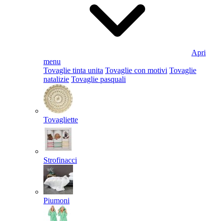
Apri
menu
Tovaglie tinta unita
Tovaglie con motivi
Tovaglie
natalizie
Tovaglie pasquali
Tovagliette
Strofinacci
Piumoni