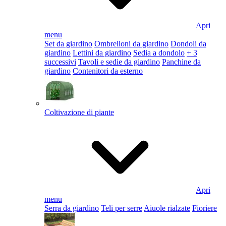
Apri
menu
Set da giardino
Ombrelloni da giardino
Dondoli da
giardino
Lettini da giardino
Sedia a dondolo
+ 3
successivi
Tavoli e sedie da giardino
Panchine da
giardino
Contenitori da esterno
Coltivazione di piante
Apri
menu
Serra da giardino
Teli per serre
Aiuole rialzate
Fioriere