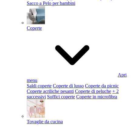
Sacco a Pelo per bambini
Coperte
Apri
menu
Saldi coperte
Coperte di lusso
Coperte da picnic
Coperte acriliche pesanti
Coperte di peluche
+ 2
successivi
Soffici coperte
Coperte in microfibra
Tovaglie da cucina