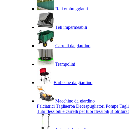
Reti ombreggianti
Teli impermeabili
Carrelli da giardino
Trampolini
Barbecue da giardino
Macchine da giardino
Falciatrici
Tagliaerba
Decespugliatori
Pompe
Tagli
Tubi flessibili e carrelli per tubi flessibili
Biotriturat