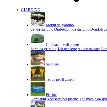
GIARDINO
Mobili da giardino
Set da giardino
Ombrelloni da giardino
Dondoli da
Coltivazione di piante
Serra da giardino
Teli per serre
Aiuole rialzate
Fior
Sabbiere
Tende per il gazebo
Piscine
Gonfiabili
Accessori per piscine
Teli mare e da spi