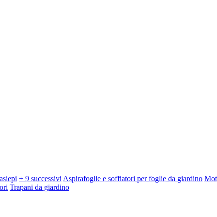
asiepi
+ 9 successivi
Aspirafoglie e soffiatori per foglie da giardino
Mot
ori
Trapani da giardino