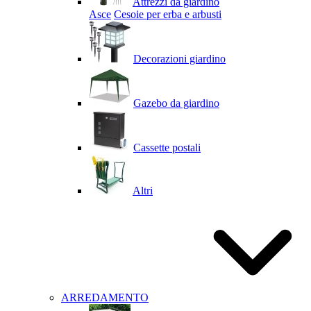
Attrezzi da giardino
Asce
Cesoie per erba e arbusti
Decorazioni giardino
Gazebo da giardino
Cassette postali
Altri
ARREDAMENTO