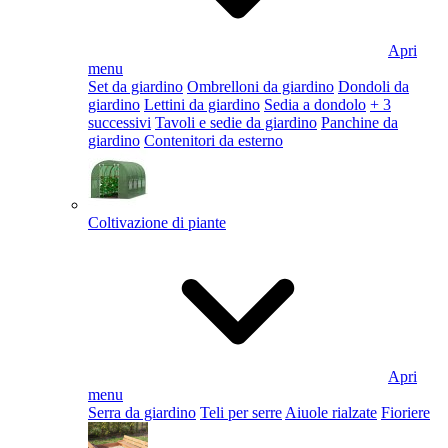
Apri
menu
Set da giardino
Ombrelloni da giardino
Dondoli da
giardino
Lettini da giardino
Sedia a dondolo
+ 3
successivi
Tavoli e sedie da giardino
Panchine da
giardino
Contenitori da esterno
Coltivazione di piante
Apri
menu
Serra da giardino
Teli per serre
Aiuole rialzate
Fioriere