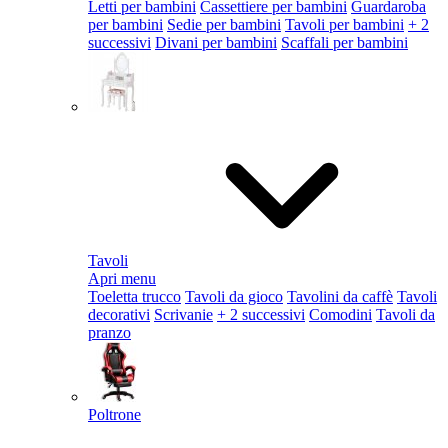
Letti per bambini
Cassettiere per bambini
Guardaroba
per bambini
Sedie per bambini
Tavoli per bambini
+ 2
successivi
Divani per bambini
Scaffali per bambini
Tavoli
Apri menu
Toeletta trucco
Tavoli da gioco
Tavolini da caffè
Tavoli
decorativi
Scrivanie
+ 2 successivi
Comodini
Tavoli da
pranzo
Poltrone