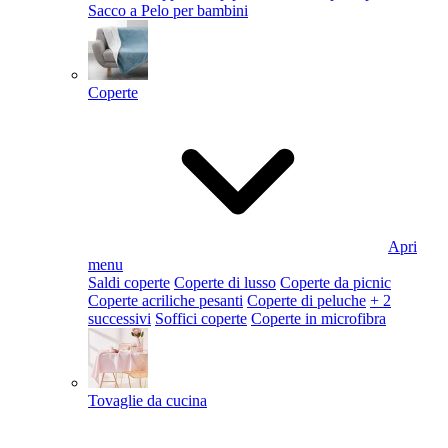
Sacco a Pelo per bambini
Coperte
Apri
menu
Saldi coperte
Coperte di lusso
Coperte da picnic
Coperte acriliche pesanti
Coperte di peluche
+ 2
successivi
Soffici coperte
Coperte in microfibra
Tovaglie da cucina