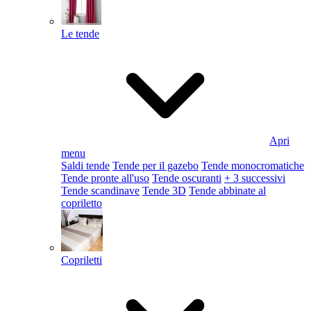
Le tende
Apri
menu
Saldi tende
Tende per il gazebo
Tende monocromatiche
Tende pronte all'uso
Tende oscuranti
+ 3 successivi
Tende scandinave
Tende 3D
Tende abbinate al
copriletto
Copriletti