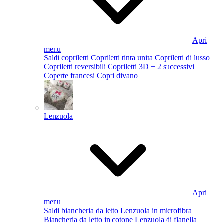
Apri
menu
Saldi copriletti
Copriletti tinta unita
Copriletti di lusso
Copriletti reversibili
Copriletti 3D
+ 2 successivi
Coperte francesi
Copri divano
Lenzuola
Apri
menu
Saldi biancheria da letto
Lenzuola in microfibra
Biancheria da letto in cotone
Lenzuola di flanella