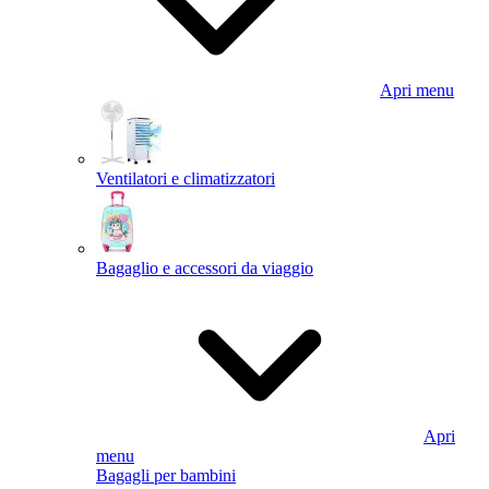
Apri menu
Ventilatori e climatizzatori
Bagaglio e accessori da viaggio
Apri
menu
Bagagli per bambini