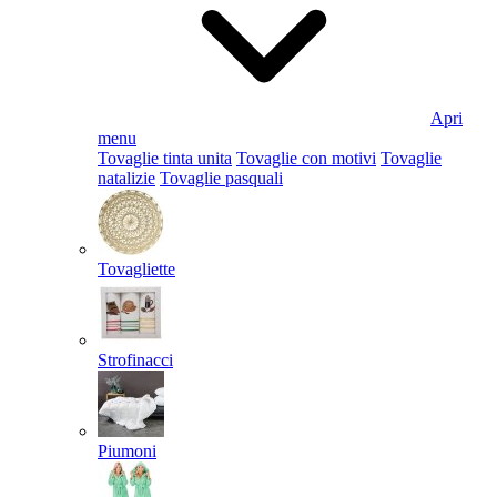
Apri
menu
Tovaglie tinta unita
Tovaglie con motivi
Tovaglie
natalizie
Tovaglie pasquali
Tovagliette
Strofinacci
Piumoni