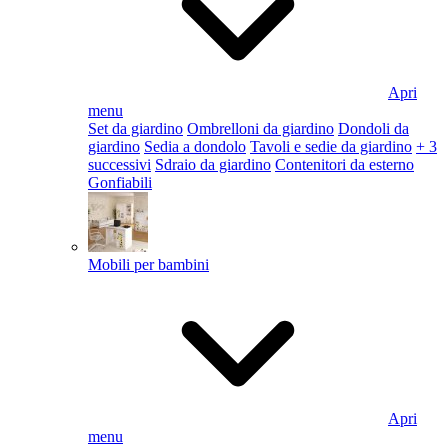
Apri
menu
Set da giardino
Ombrelloni da giardino
Dondoli da
giardino
Sedia a dondolo
Tavoli e sedie da giardino
+ 3
successivi
Sdraio da giardino
Contenitori da esterno
Gonfiabili
Mobili per bambini
Apri
menu