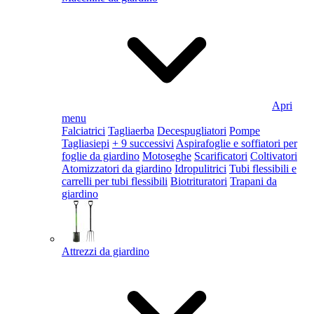
Apri
menu
Falciatrici
Tagliaerba
Decespugliatori
Pompe
Tagliasiepi
+ 9 successivi
Aspirafoglie e soffiatori per
foglie da giardino
Motoseghe
Scarificatori
Coltivatori
Atomizzatori da giardino
Idropulitrici
Tubi flessibili e
carrelli per tubi flessibili
Biotrituratori
Trapani da
giardino
Attrezzi da giardino