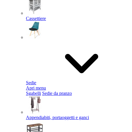
Cassettiere
Sedie
Apri menu
Sgabelli
Sedie da pranzo
Appendiabiti, portaoggetti e ganci