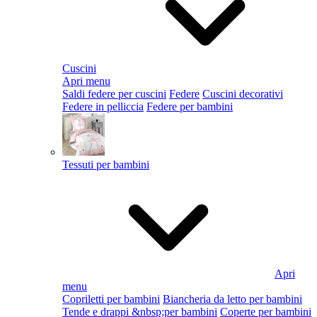
Cuscini
Apri menu
Saldi federe per cuscini
Federe
Cuscini decorativi
Federe in pelliccia
Federe per bambini
Tessuti per bambini
Apri
menu
Copriletti per bambini
Biancheria da letto per bambini
Tende e drappi &nbsp;per bambini
Coperte per bambini