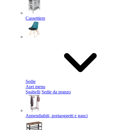
Cassettiere
Sedie
Apri menu
Sgabelli
Sedie da pranzo
Appendiabiti, portaoggetti e ganci