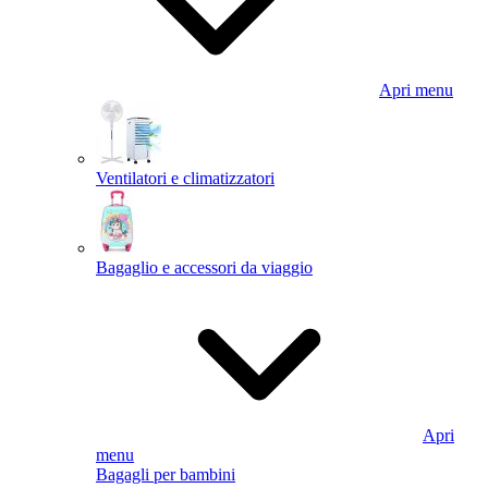
Apri menu
Ventilatori e climatizzatori
Bagaglio e accessori da viaggio
Apri
menu
Bagagli per bambini