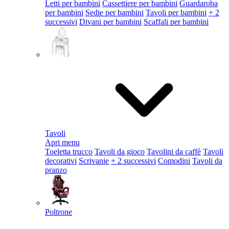
Letti per bambini
Cassettiere per bambini
Guardaroba
per bambini
Sedie per bambini
Tavoli per bambini
+ 2
successivi
Divani per bambini
Scaffali per bambini
Tavoli
Apri menu
Toeletta trucco
Tavoli da gioco
Tavolini da caffè
Tavoli
decorativi
Scrivanie
+ 2 successivi
Comodini
Tavoli da
pranzo
Poltrone