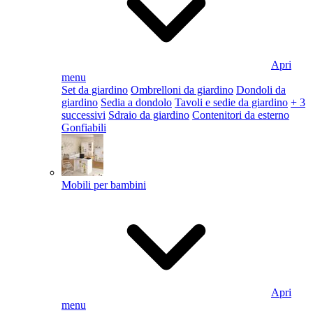
Apri
menu
Set da giardino
Ombrelloni da giardino
Dondoli da
giardino
Sedia a dondolo
Tavoli e sedie da giardino
+ 3
successivi
Sdraio da giardino
Contenitori da esterno
Gonfiabili
Mobili per bambini
Apri
menu