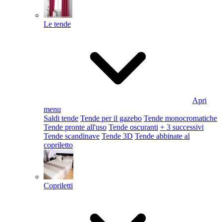
Le tende
Apri
menu
Saldi tende
Tende per il gazebo
Tende monocromatiche
Tende pronte all'uso
Tende oscuranti
+ 3 successivi
Tende scandinave
Tende 3D
Tende abbinate al
copriletto
Copriletti