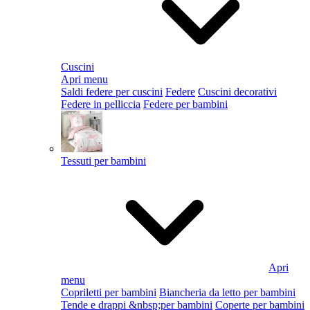
Cuscini
Apri menu
Saldi federe per cuscini
Federe
Cuscini decorativi
Federe in pelliccia
Federe per bambini
Tessuti per bambini
Apri
menu
Copriletti per bambini
Biancheria da letto per bambini
Tende e drappi &nbsp;per bambini
Coperte per bambini