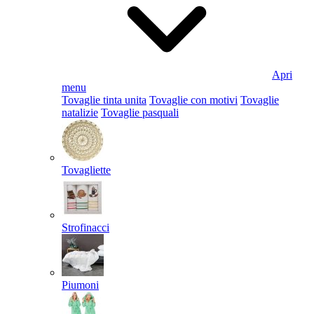
Apri
menu
Tovaglie tinta unita
Tovaglie con motivi
Tovaglie
natalizie
Tovaglie pasquali
Tovagliette
Strofinacci
Piumoni