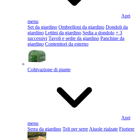
Apri
menu
Set da giardino
Ombrelloni da giardino
Dondoli da
giardino
Lettini da giardino
Sedia a dondolo
+ 3
successivi
Tavoli e sedie da giardino
Panchine da
giardino
Contenitori da esterno
Coltivazione di piante
Apri
menu
Serra da giardino
Teli per serre
Aiuole rialzate
Fioriere