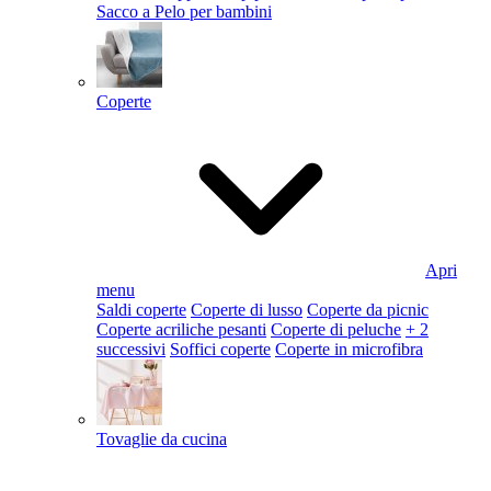
Sacco a Pelo per bambini
Coperte
Apri
menu
Saldi coperte
Coperte di lusso
Coperte da picnic
Coperte acriliche pesanti
Coperte di peluche
+ 2
successivi
Soffici coperte
Coperte in microfibra
Tovaglie da cucina