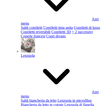
Apri
menu
Saldi copriletti
Copriletti tinta unita
Copriletti di lusso
Copriletti reversibili
Copriletti 3D
+ 2 successivi
Coperte francesi
Copri divano
Lenzuola
Apri
menu
Saldi biancheria da letto
Lenzuola in microfibra
Biancheria da letto in cotone
Lenzuola di flanella