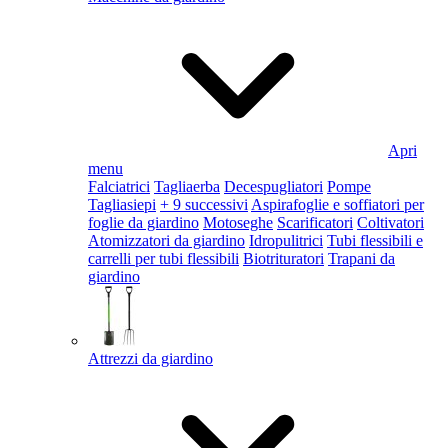
Apri
menu
Falciatrici
Tagliaerba
Decespugliatori
Pompe
Tagliasiepi
+ 9 successivi
Aspirafoglie e soffiatori per
foglie da giardino
Motoseghe
Scarificatori
Coltivatori
Atomizzatori da giardino
Idropulitrici
Tubi flessibili e
carrelli per tubi flessibili
Biotrituratori
Trapani da
giardino
Attrezzi da giardino