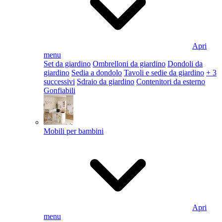
Apri
menu
Set da giardino
Ombrelloni da giardino
Dondoli da
giardino
Sedia a dondolo
Tavoli e sedie da giardino
+ 3
successivi
Sdraio da giardino
Contenitori da esterno
Gonfiabili
Mobili per bambini
Apri
menu