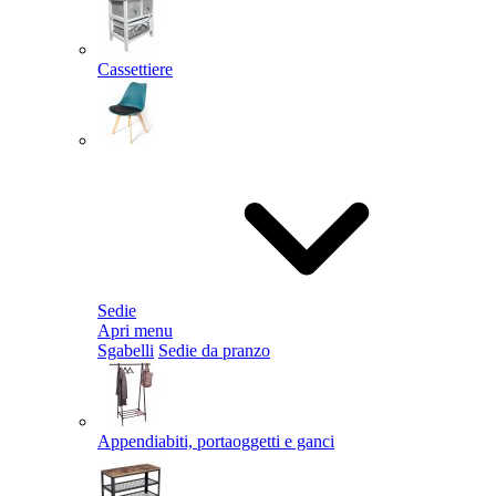
Cassettiere
Sedie
Apri menu
Sgabelli
Sedie da pranzo
Appendiabiti, portaoggetti e ganci