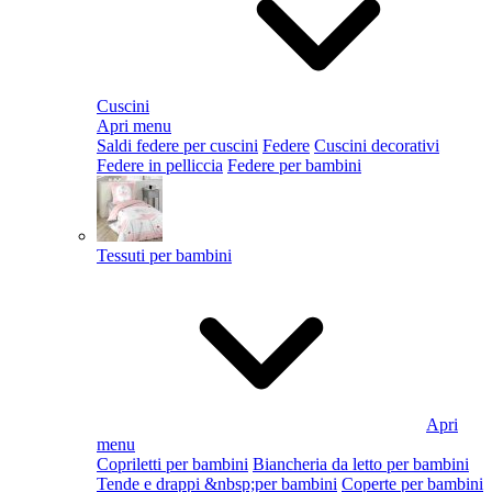
Cuscini
Apri menu
Saldi federe per cuscini
Federe
Cuscini decorativi
Federe in pelliccia
Federe per bambini
Tessuti per bambini
Apri
menu
Copriletti per bambini
Biancheria da letto per bambini
Tende e drappi &nbsp;per bambini
Coperte per bambini