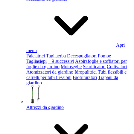
Apri
menu
Falciatrici
Tagliaerba
Decespugliatori
Pompe
Tagliasiepi
+ 9 successivi
Aspirafoglie e soffiatori per
foglie da giardino
Motoseghe
Scarificatori
Coltivatori
Atomizzatori da giardino
Idropulitrici
Tubi flessibili e
carrelli per tubi flessibili
Biotrituratori
Trapani da
giardino
Attrezzi da giardino