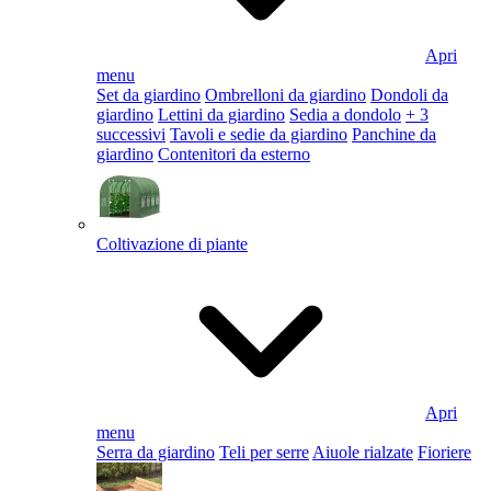
Apri
menu
Set da giardino
Ombrelloni da giardino
Dondoli da
giardino
Lettini da giardino
Sedia a dondolo
+ 3
successivi
Tavoli e sedie da giardino
Panchine da
giardino
Contenitori da esterno
Coltivazione di piante
Apri
menu
Serra da giardino
Teli per serre
Aiuole rialzate
Fioriere