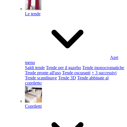
Le tende
Apri
menu
Saldi tende
Tende per il gazebo
Tende monocromatiche
Tende pronte all'uso
Tende oscuranti
+ 3 successivi
Tende scandinave
Tende 3D
Tende abbinate al
copriletto
Copriletti