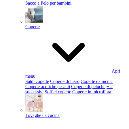
Sacco a Pelo per bambini
Coperte
Apri
menu
Saldi coperte
Coperte di lusso
Coperte da picnic
Coperte acriliche pesanti
Coperte di peluche
+ 2
successivi
Soffici coperte
Coperte in microfibra
Tovaglie da cucina