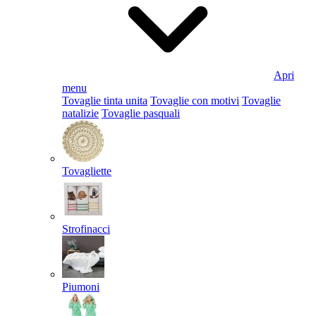
Apri
menu
Tovaglie tinta unita
Tovaglie con motivi
Tovaglie
natalizie
Tovaglie pasquali
Tovagliette
Strofinacci
Piumoni