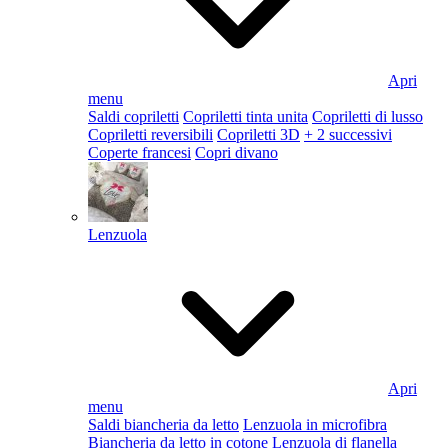
Apri
menu
Saldi copriletti
Copriletti tinta unita
Copriletti di lusso
Copriletti reversibili
Copriletti 3D
+ 2 successivi
Coperte francesi
Copri divano
Lenzuola
Apri
menu
Saldi biancheria da letto
Lenzuola in microfibra
Biancheria da letto in cotone
Lenzuola di flanella