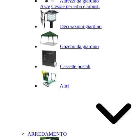
Attrezzi da giardino
Asce
Cesoie per erba e arbusti
Decorazioni giardino
Gazebo da giardino
Cassette postali
Altri
ARREDAMENTO