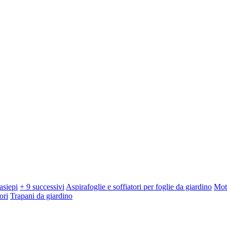
asiepi
+ 9 successivi
Aspirafoglie e soffiatori per foglie da giardino
Mot
ori
Trapani da giardino