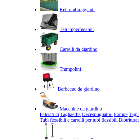
Reti ombreggianti
Teli impermeabili
Carrelli da giardino
Trampolini
Barbecue da giardino
Macchine da giardino
Falciatrici
Tagliaerba
Decespugliatori
Pompe
Tagli
Tubi flessibili e carrelli per tubi flessibili
Biotriturat