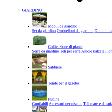
GIARDINO
Mobili da giardino
Set da giardino
Ombrelloni da giardino
Dondoli da
Coltivazione di piante
Serra da giardino
Teli per serre
Aiuole rialzate
Fior
Sabbiere
Tende per il gazebo
Piscine
Gonfiabili
Accessori per piscine
Teli mare e da spi