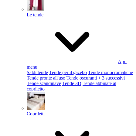
Le tende
Apri
menu
Saldi tende
Tende per il gazebo
Tende monocromatiche
Tende pronte all'uso
Tende oscuranti
+ 3 successivi
Tende scandinave
Tende 3D
Tende abbinate al
copriletto
Copriletti