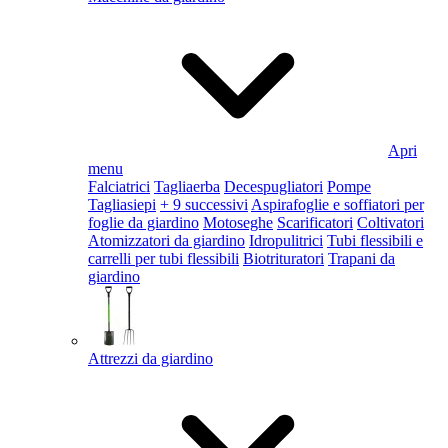
Apri
menu
Falciatrici
Tagliaerba
Decespugliatori
Pompe
Tagliasiepi
+ 9 successivi
Aspirafoglie e soffiatori per
foglie da giardino
Motoseghe
Scarificatori
Coltivatori
Atomizzatori da giardino
Idropulitrici
Tubi flessibili e
carrelli per tubi flessibili
Biotrituratori
Trapani da
giardino
Attrezzi da giardino