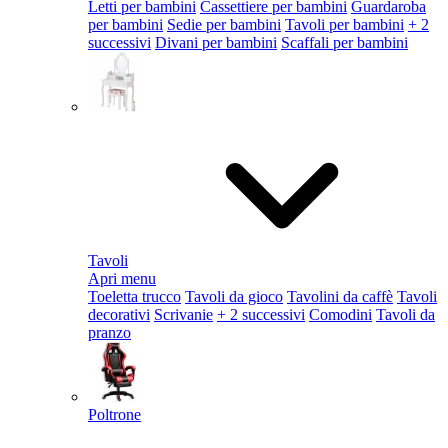
Letti per bambini
Cassettiere per bambini
Guardaroba
per bambini
Sedie per bambini
Tavoli per bambini
+ 2
successivi
Divani per bambini
Scaffali per bambini
Tavoli
Apri menu
Toeletta trucco
Tavoli da gioco
Tavolini da caffè
Tavoli
decorativi
Scrivanie
+ 2 successivi
Comodini
Tavoli da
pranzo
Poltrone