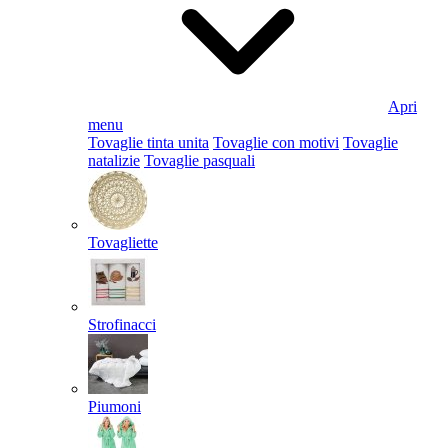
Apri
menu
Tovaglie tinta unita
Tovaglie con motivi
Tovaglie
natalizie
Tovaglie pasquali
Tovagliette
Strofinacci
Piumoni