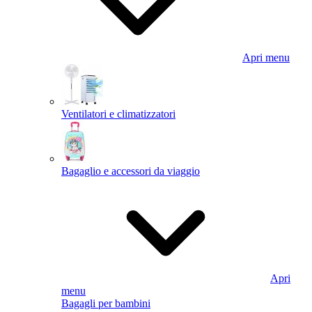
Apri menu
Ventilatori e climatizzatori
Bagaglio e accessori da viaggio
Apri
menu
Bagagli per bambini