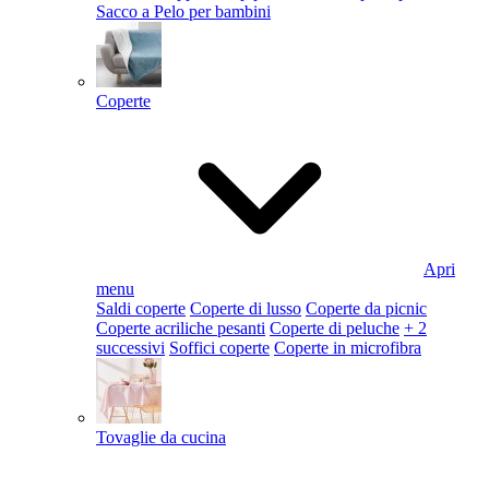
Sacco a Pelo per bambini
Coperte
Apri
menu
Saldi coperte
Coperte di lusso
Coperte da picnic
Coperte acriliche pesanti
Coperte di peluche
+ 2
successivi
Soffici coperte
Coperte in microfibra
Tovaglie da cucina