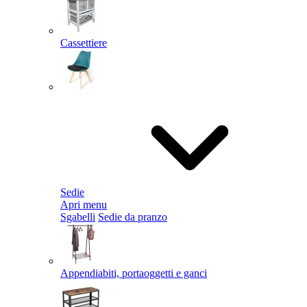
Cassettiere
Sedie
Apri menu
Sgabelli
Sedie da pranzo
Appendiabiti, portaoggetti e ganci