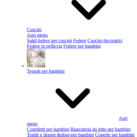
Cuscini
Apri menu
Saldi federe per cuscini
Federe
Cuscini decorativi
Federe in pelliccia
Federe per bambini
Tessuti per bambini
Apri
menu
Copriletti per bambini
Biancheria da letto per bambini
Tende e drappi &nbsp;per bambini
Coperte per bambini