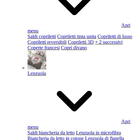
Apri
menu
Saldi copriletti
Copriletti tinta unita
Copriletti di lusso
Copriletti reversibili
Copriletti 3D
+ 2 successivi
Coperte francesi
Copri divano
Lenzuola
Apri
menu
Saldi biancheria da letto
Lenzuola in microfibra
Biancheria da letto in cotone
Lenzuola di flanella