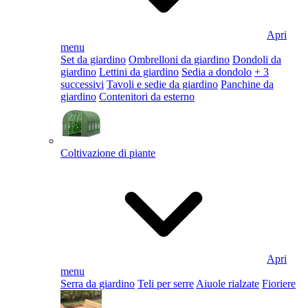
Apri
menu
Set da giardino
Ombrelloni da giardino
Dondoli da
giardino
Lettini da giardino
Sedia a dondolo
+ 3
successivi
Tavoli e sedie da giardino
Panchine da
giardino
Contenitori da esterno
Coltivazione di piante
Apri
menu
Serra da giardino
Teli per serre
Aiuole rialzate
Fioriere