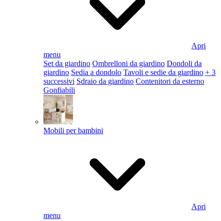
Apri
menu
Set da giardino
Ombrelloni da giardino
Dondoli da
giardino
Sedia a dondolo
Tavoli e sedie da giardino
+ 3
successivi
Sdraio da giardino
Contenitori da esterno
Gonfiabili
Mobili per bambini
Apri
menu