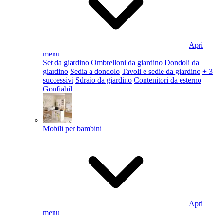
Apri
menu
Set da giardino
Ombrelloni da giardino
Dondoli da
giardino
Sedia a dondolo
Tavoli e sedie da giardino
+ 3
successivi
Sdraio da giardino
Contenitori da esterno
Gonfiabili
Mobili per bambini
Apri
menu