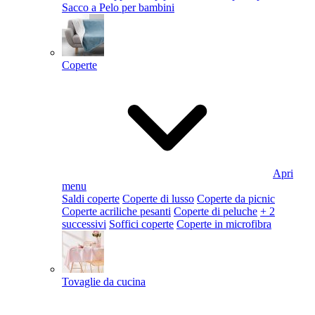
Sacco a Pelo per bambini
Coperte
Apri
menu
Saldi coperte
Coperte di lusso
Coperte da picnic
Coperte acriliche pesanti
Coperte di peluche
+ 2
successivi
Soffici coperte
Coperte in microfibra
Tovaglie da cucina