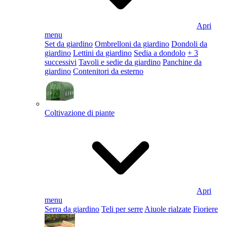
Apri
menu
Set da giardino
Ombrelloni da giardino
Dondoli da
giardino
Lettini da giardino
Sedia a dondolo
+ 3
successivi
Tavoli e sedie da giardino
Panchine da
giardino
Contenitori da esterno
Coltivazione di piante
Apri
menu
Serra da giardino
Teli per serre
Aiuole rialzate
Fioriere