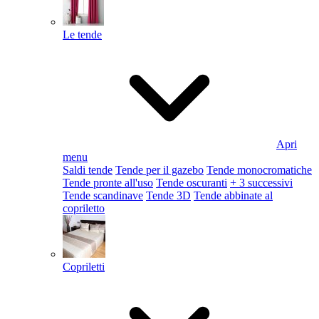
Le tende
Apri
menu
Saldi tende
Tende per il gazebo
Tende monocromatiche
Tende pronte all'uso
Tende oscuranti
+ 3 successivi
Tende scandinave
Tende 3D
Tende abbinate al
copriletto
Copriletti