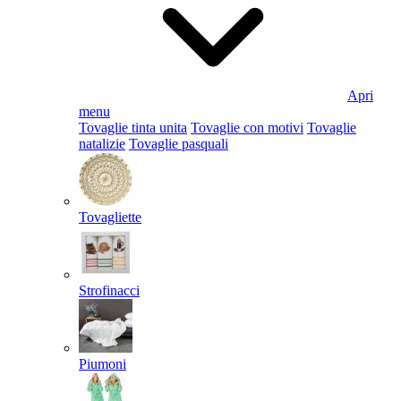
Apri
menu
Tovaglie tinta unita
Tovaglie con motivi
Tovaglie
natalizie
Tovaglie pasquali
Tovagliette
Strofinacci
Piumoni