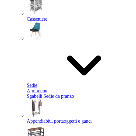
Cassettiere
Sedie
Apri menu
Sgabelli
Sedie da pranzo
Appendiabiti, portaoggetti e ganci