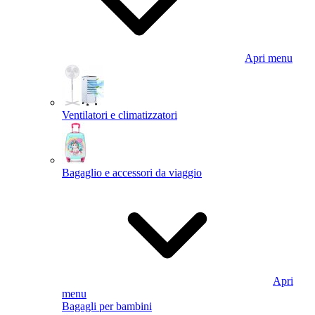
Apri menu
Ventilatori e climatizzatori
Bagaglio e accessori da viaggio
Apri
menu
Bagagli per bambini