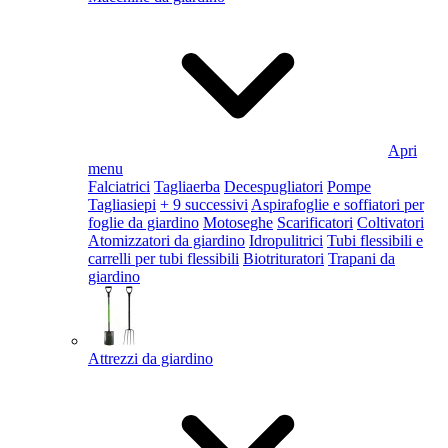
Apri
menu
Falciatrici
Tagliaerba
Decespugliatori
Pompe
Tagliasiepi
+ 9 successivi
Aspirafoglie e soffiatori per
foglie da giardino
Motoseghe
Scarificatori
Coltivatori
Atomizzatori da giardino
Idropulitrici
Tubi flessibili e
carrelli per tubi flessibili
Biotrituratori
Trapani da
giardino
Attrezzi da giardino