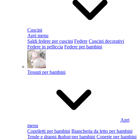
Cuscini
Apri menu
Saldi federe per cuscini
Federe
Cuscini decorativi
Federe in pelliccia
Federe per bambini
Tessuti per bambini
Apri
menu
Copriletti per bambini
Biancheria da letto per bambini
Tende e drappi &nbsp;per bambini
Coperte per bambini