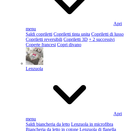
Apri
menu
Saldi copriletti
Copriletti tinta unita
Copriletti di lusso
Copriletti reversibili
Copriletti 3D
+ 2 successivi
Coperte francesi
Copri divano
Lenzuola
Apri
menu
Saldi biancheria da letto
Lenzuola in microfibra
Biancheria da letto in cotone
Lenzuola di flanella