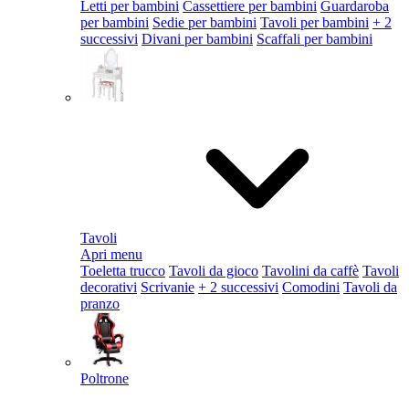
Letti per bambini
Cassettiere per bambini
Guardaroba
per bambini
Sedie per bambini
Tavoli per bambini
+ 2
successivi
Divani per bambini
Scaffali per bambini
Tavoli
Apri menu
Toeletta trucco
Tavoli da gioco
Tavolini da caffè
Tavoli
decorativi
Scrivanie
+ 2 successivi
Comodini
Tavoli da
pranzo
Poltrone