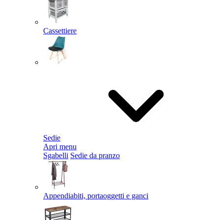
Cassettiere
Sedie
Apri menu
Sgabelli
Sedie da pranzo
Appendiabiti, portaoggetti e ganci