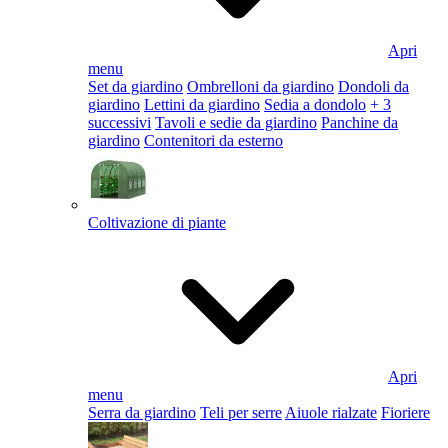
Apri
menu
Set da giardino
Ombrelloni da giardino
Dondoli da
giardino
Lettini da giardino
Sedia a dondolo
+ 3
successivi
Tavoli e sedie da giardino
Panchine da
giardino
Contenitori da esterno
Coltivazione di piante
Apri
menu
Serra da giardino
Teli per serre
Aiuole rialzate
Fioriere