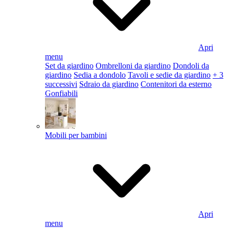
Apri
menu
Set da giardino
Ombrelloni da giardino
Dondoli da
giardino
Sedia a dondolo
Tavoli e sedie da giardino
+ 3
successivi
Sdraio da giardino
Contenitori da esterno
Gonfiabili
Mobili per bambini
Apri
menu