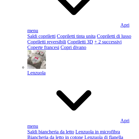
Apri
menu
Saldi copriletti
Copriletti tinta unita
Copriletti di lusso
Copriletti reversibili
Copriletti 3D
+ 2 successivi
Coperte francesi
Copri divano
Lenzuola
Apri
menu
Saldi biancheria da letto
Lenzuola in microfibra
Biancheria da letto in cotone
Lenzuola di flanella