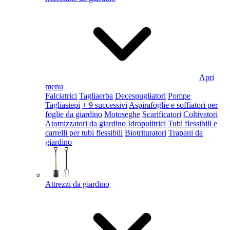
Apri
menu
Falciatrici
Tagliaerba
Decespugliatori
Pompe
Tagliasiepi
+ 9 successivi
Aspirafoglie e soffiatori per
foglie da giardino
Motoseghe
Scarificatori
Coltivatori
Atomizzatori da giardino
Idropulitrici
Tubi flessibili e
carrelli per tubi flessibili
Biotrituratori
Trapani da
giardino
Attrezzi da giardino