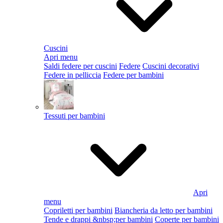
Cuscini
Apri menu
Saldi federe per cuscini
Federe
Cuscini decorativi
Federe in pelliccia
Federe per bambini
Tessuti per bambini
Apri
menu
Copriletti per bambini
Biancheria da letto per bambini
Tende e drappi &nbsp;per bambini
Coperte per bambini