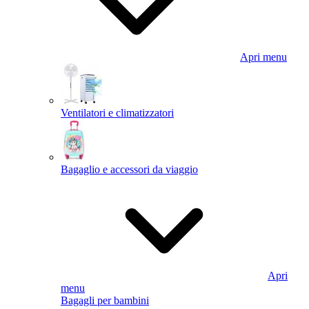
Apri menu
Ventilatori e climatizzatori
Bagaglio e accessori da viaggio
Apri
menu
Bagagli per bambini