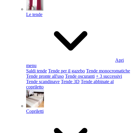
Le tende
Apri
menu
Saldi tende
Tende per il gazebo
Tende monocromatiche
Tende pronte all'uso
Tende oscuranti
+ 3 successivi
Tende scandinave
Tende 3D
Tende abbinate al
copriletto
Copriletti