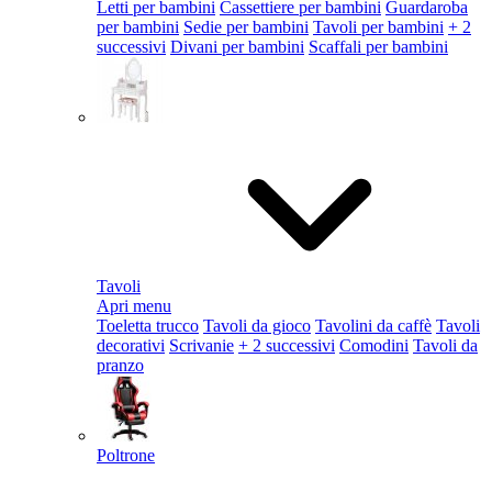
Letti per bambini
Cassettiere per bambini
Guardaroba
per bambini
Sedie per bambini
Tavoli per bambini
+ 2
successivi
Divani per bambini
Scaffali per bambini
Tavoli
Apri menu
Toeletta trucco
Tavoli da gioco
Tavolini da caffè
Tavoli
decorativi
Scrivanie
+ 2 successivi
Comodini
Tavoli da
pranzo
Poltrone