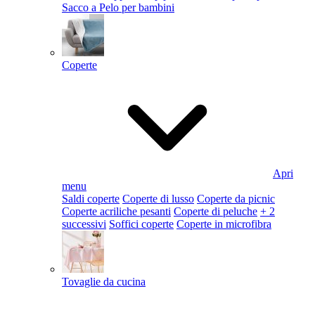
Sacco a Pelo per bambini
Coperte
Apri
menu
Saldi coperte
Coperte di lusso
Coperte da picnic
Coperte acriliche pesanti
Coperte di peluche
+ 2
successivi
Soffici coperte
Coperte in microfibra
Tovaglie da cucina