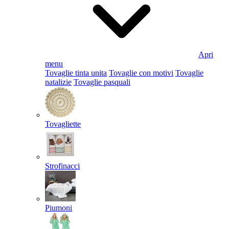
Apri
menu
Tovaglie tinta unita
Tovaglie con motivi
Tovaglie
natalizie
Tovaglie pasquali
Tovagliette
Strofinacci
Piumoni