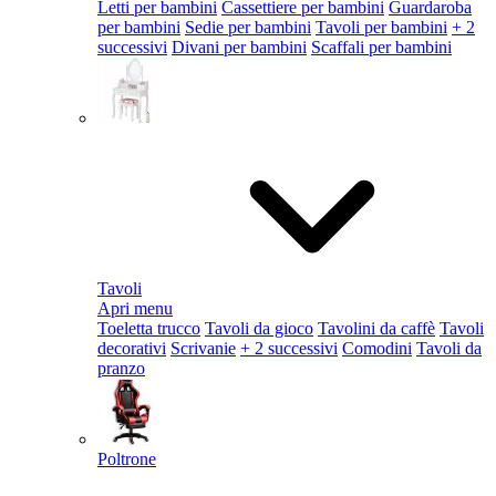
Letti per bambini
Cassettiere per bambini
Guardaroba
per bambini
Sedie per bambini
Tavoli per bambini
+ 2
successivi
Divani per bambini
Scaffali per bambini
Tavoli
Apri menu
Toeletta trucco
Tavoli da gioco
Tavolini da caffè
Tavoli
decorativi
Scrivanie
+ 2 successivi
Comodini
Tavoli da
pranzo
Poltrone