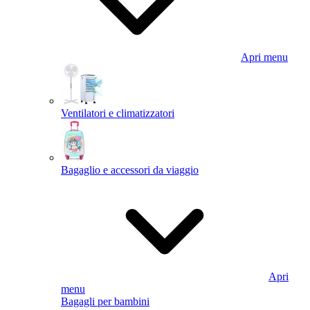
Apri menu
Ventilatori e climatizzatori
Bagaglio e accessori da viaggio
Apri
menu
Bagagli per bambini