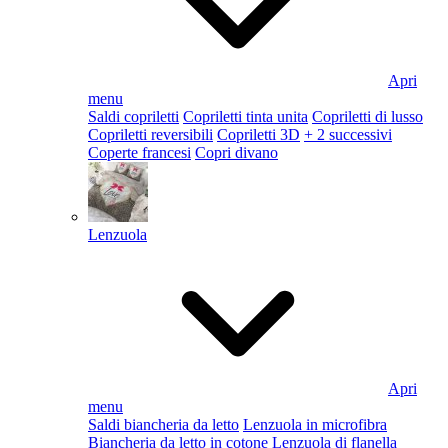
Apri
menu
Saldi copriletti
Copriletti tinta unita
Copriletti di lusso
Copriletti reversibili
Copriletti 3D
+ 2 successivi
Coperte francesi
Copri divano
Lenzuola
Apri
menu
Saldi biancheria da letto
Lenzuola in microfibra
Biancheria da letto in cotone
Lenzuola di flanella