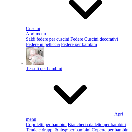
Cuscini
Apri menu
Saldi federe per cuscini
Federe
Cuscini decorativi
Federe in pelliccia
Federe per bambini
Tessuti per bambini
Apri
menu
Copriletti per bambini
Biancheria da letto per bambini
Tende e drappi &nbsp;per bambini
Coperte per bambini