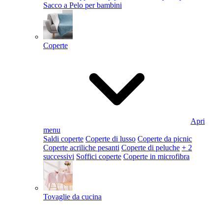
Sacco a Pelo per bambini
Coperte
Apri
menu
Saldi coperte
Coperte di lusso
Coperte da picnic
Coperte acriliche pesanti
Coperte di peluche
+ 2
successivi
Soffici coperte
Coperte in microfibra
Tovaglie da cucina