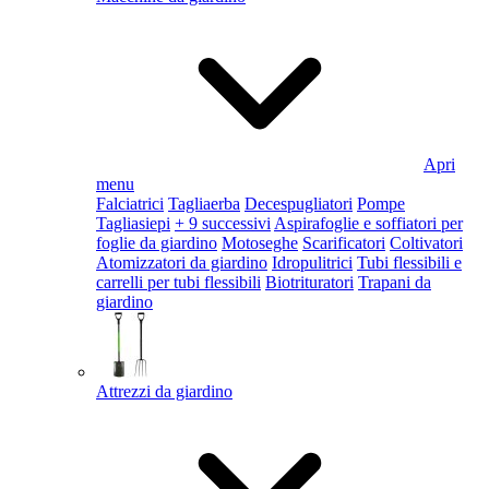
Apri
menu
Falciatrici
Tagliaerba
Decespugliatori
Pompe
Tagliasiepi
+ 9 successivi
Aspirafoglie e soffiatori per
foglie da giardino
Motoseghe
Scarificatori
Coltivatori
Atomizzatori da giardino
Idropulitrici
Tubi flessibili e
carrelli per tubi flessibili
Biotrituratori
Trapani da
giardino
Attrezzi da giardino