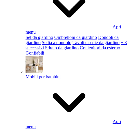
Apri
menu
Set da giardino
Ombrelloni da giardino
Dondoli da
giardino
Sedia a dondolo
Tavoli e sedie da giardino
+ 3
successivi
Sdraio da giardino
Contenitori da esterno
Gonfiabili
Mobili per bambini
Apri
menu