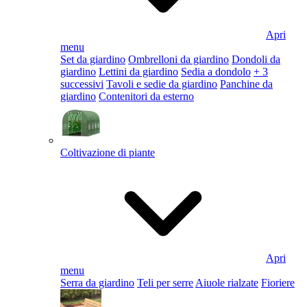
Apri
menu
Set da giardino
Ombrelloni da giardino
Dondoli da
giardino
Lettini da giardino
Sedia a dondolo
+ 3
successivi
Tavoli e sedie da giardino
Panchine da
giardino
Contenitori da esterno
Coltivazione di piante
Apri
menu
Serra da giardino
Teli per serre
Aiuole rialzate
Fioriere