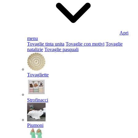
Apri
menu
Tovaglie tinta unita
Tovaglie con motivi
Tovaglie
natalizie
Tovaglie pasquali
Tovagliette
Strofinacci
Piumoni