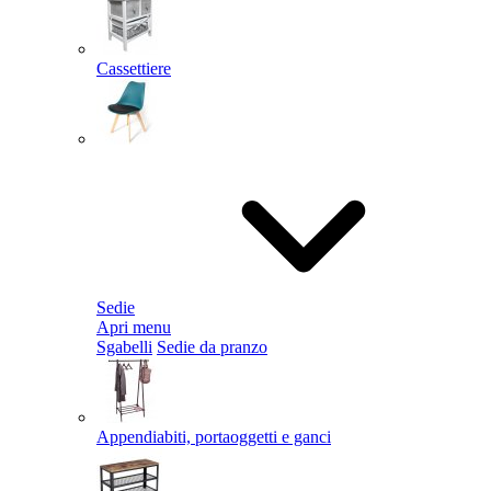
Cassettiere
Sedie
Apri menu
Sgabelli
Sedie da pranzo
Appendiabiti, portaoggetti e ganci