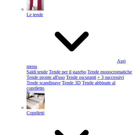
Le tende
Apri
menu
Saldi tende
Tende per il gazebo
Tende monocromatiche
Tende pronte all'uso
Tende oscuranti
+ 3 successivi
Tende scandinave
Tende 3D
Tende abbinate al
copriletto
Copriletti