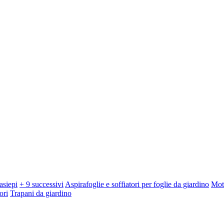
asiepi
+ 9 successivi
Aspirafoglie e soffiatori per foglie da giardino
Mot
ori
Trapani da giardino