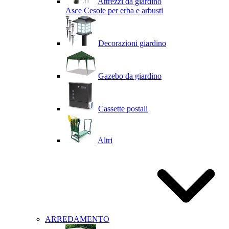
Attrezzi da giardino
Asce
Cesoie per erba e arbusti
Decorazioni giardino
Gazebo da giardino
Cassette postali
Altri
ARREDAMENTO