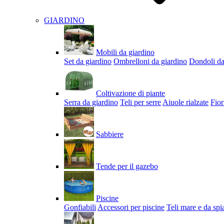
GIARDINO
Mobili da giardino
Set da giardino
Ombrelloni da giardino
Dondoli da
Coltivazione di piante
Serra da giardino
Teli per serre
Aiuole rialzate
Fior
Sabbiere
Tende per il gazebo
Piscine
Gonfiabili
Accessori per piscine
Teli mare e da spi