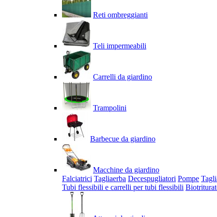
Reti ombreggianti
Teli impermeabili
Carrelli da giardino
Trampolini
Barbecue da giardino
Macchine da giardino
Falciatrici
Tagliaerba
Decespugliatori
Pompe
Tagli
Tubi flessibili e carrelli per tubi flessibili
Biotriturat