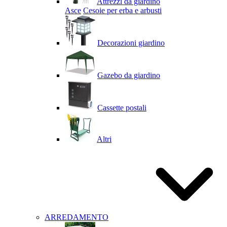
Attrezzi da giardino
Asce
Cesoie per erba e arbusti
Decorazioni giardino
Gazebo da giardino
Cassette postali
Altri
ARREDAMENTO