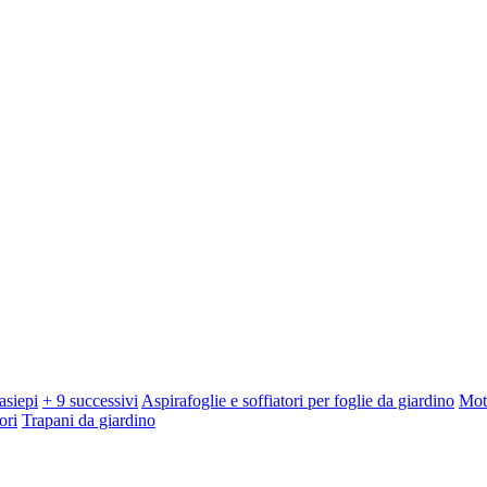
asiepi
+ 9 successivi
Aspirafoglie e soffiatori per foglie da giardino
Mot
ori
Trapani da giardino