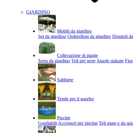
GIARDINO
Mobili da giardino
Set da giardino
Ombrelloni da giardino
Dondoli da
Coltivazione di piante
Serra da giardino
Teli per serre
Aiuole rialzate
Fior
Sabbiere
Tende per il gazebo
Piscine
Gonfiabili
Accessori per piscine
Teli mare e da spi