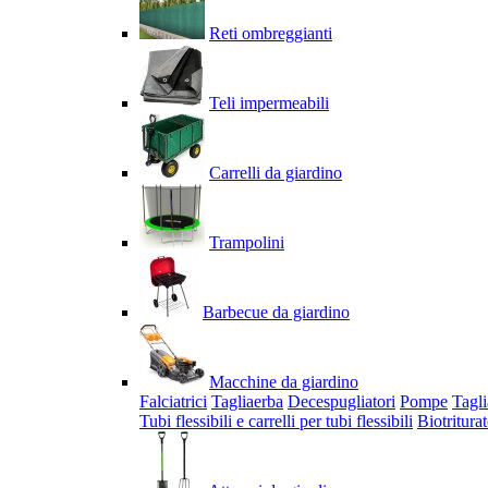
Reti ombreggianti
Teli impermeabili
Carrelli da giardino
Trampolini
Barbecue da giardino
Macchine da giardino
Falciatrici
Tagliaerba
Decespugliatori
Pompe
Tagli
Tubi flessibili e carrelli per tubi flessibili
Biotriturat