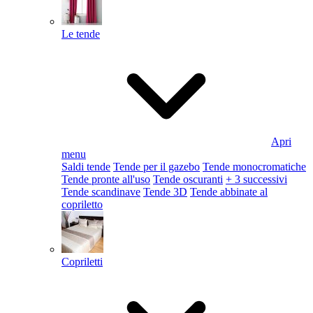
Le tende
Apri
menu
Saldi tende
Tende per il gazebo
Tende monocromatiche
Tende pronte all'uso
Tende oscuranti
+ 3 successivi
Tende scandinave
Tende 3D
Tende abbinate al
copriletto
Copriletti