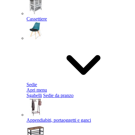
Cassettiere
Sedie
Apri menu
Sgabelli
Sedie da pranzo
Appendiabiti, portaoggetti e ganci