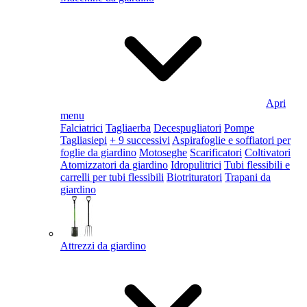
Apri
menu
Falciatrici
Tagliaerba
Decespugliatori
Pompe
Tagliasiepi
+ 9 successivi
Aspirafoglie e soffiatori per
foglie da giardino
Motoseghe
Scarificatori
Coltivatori
Atomizzatori da giardino
Idropulitrici
Tubi flessibili e
carrelli per tubi flessibili
Biotrituratori
Trapani da
giardino
Attrezzi da giardino