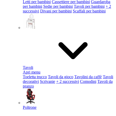
Letti per bambini
Cassettiere per bambini
Guardaroba
per bambini
Sedie per bambini
Tavoli per bambini
+ 2
successivi
Divani per bambini
Scaffali per bambini
Tavoli
Apri menu
Toeletta trucco
Tavoli da gioco
Tavolini da caffè
Tavoli
decorativi
Scrivanie
+ 2 successivi
Comodini
Tavoli da
pranzo
Poltrone