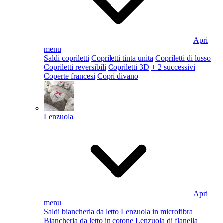
Apri
menu
Saldi copriletti
Copriletti tinta unita
Copriletti di lusso
Copriletti reversibili
Copriletti 3D
+ 2 successivi
Coperte francesi
Copri divano
Lenzuola
Apri
menu
Saldi biancheria da letto
Lenzuola in microfibra
Biancheria da letto in cotone
Lenzuola di flanella