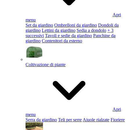
Apri
menu
Set da giardino
Ombrelloni da giardino
Dondoli da
giardino
Lettini da giardino
Sedia a dondolo
+ 3
successivi
Tavoli e sedie da giardino
Panchine da
giardino
Contenitori da esterno
Coltivazione di piante
Apri
menu
Serra da giardino
Teli per serre
Aiuole rialzate
Fioriere