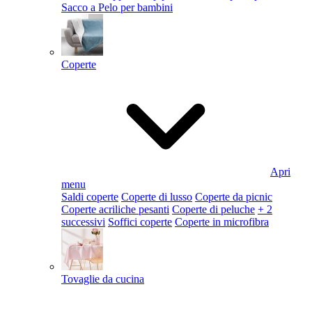
Sacco a Pelo per bambini
Coperte
Apri
menu
Saldi coperte
Coperte di lusso
Coperte da picnic
Coperte acriliche pesanti
Coperte di peluche
+ 2
successivi
Soffici coperte
Coperte in microfibra
Tovaglie da cucina