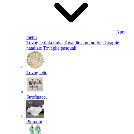
Apri
menu
Tovaglie tinta unita
Tovaglie con motivi
Tovaglie
natalizie
Tovaglie pasquali
Tovagliette
Strofinacci
Piumoni