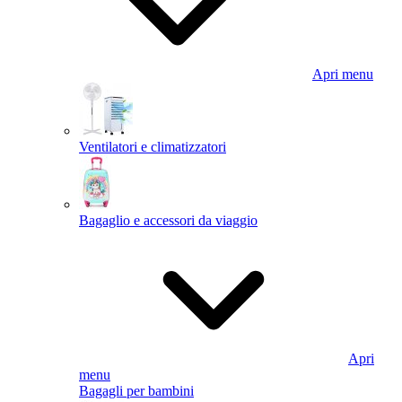
Apri menu
Ventilatori e climatizzatori
Bagaglio e accessori da viaggio
Apri
menu
Bagagli per bambini