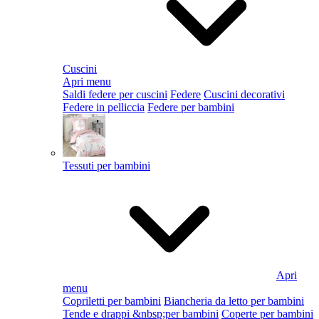
Cuscini
Apri menu
Saldi federe per cuscini
Federe
Cuscini decorativi
Federe in pelliccia
Federe per bambini
Tessuti per bambini
Apri
menu
Copriletti per bambini
Biancheria da letto per bambini
Tende e drappi &nbsp;per bambini
Coperte per bambini