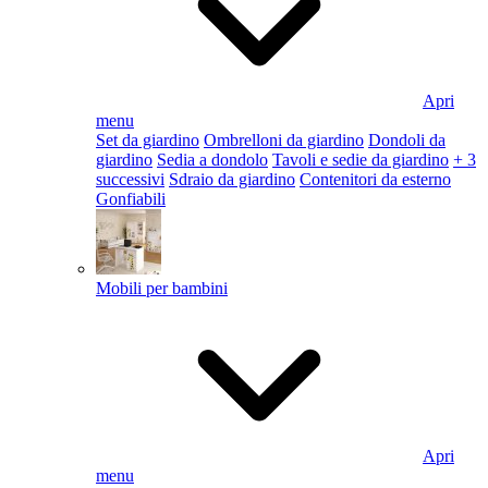
Apri
menu
Set da giardino
Ombrelloni da giardino
Dondoli da
giardino
Sedia a dondolo
Tavoli e sedie da giardino
+ 3
successivi
Sdraio da giardino
Contenitori da esterno
Gonfiabili
Mobili per bambini
Apri
menu