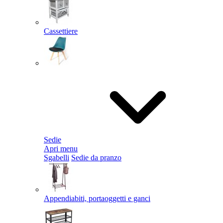
Cassettiere
Sedie
Apri menu
Sgabelli
Sedie da pranzo
Appendiabiti, portaoggetti e ganci