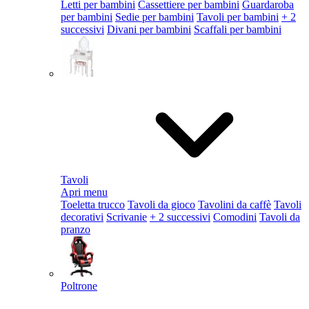
Letti per bambini
Cassettiere per bambini
Guardaroba
per bambini
Sedie per bambini
Tavoli per bambini
+ 2
successivi
Divani per bambini
Scaffali per bambini
Tavoli
Apri menu
Toeletta trucco
Tavoli da gioco
Tavolini da caffè
Tavoli
decorativi
Scrivanie
+ 2 successivi
Comodini
Tavoli da
pranzo
Poltrone