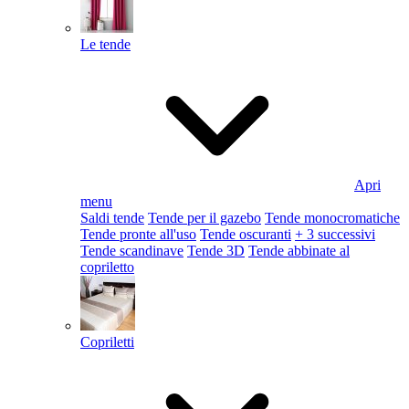
Le tende
Apri
menu
Saldi tende
Tende per il gazebo
Tende monocromatiche
Tende pronte all'uso
Tende oscuranti
+ 3 successivi
Tende scandinave
Tende 3D
Tende abbinate al
copriletto
Copriletti