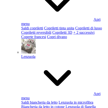
Apri
menu
Saldi copriletti
Copriletti tinta unita
Copriletti di lusso
Copriletti reversibili
Copriletti 3D
+ 2 successivi
Coperte francesi
Copri divano
Lenzuola
Apri
menu
Saldi biancheria da letto
Lenzuola in microfibra
Biancheria da letto in cotone
Lenzuola di flanella