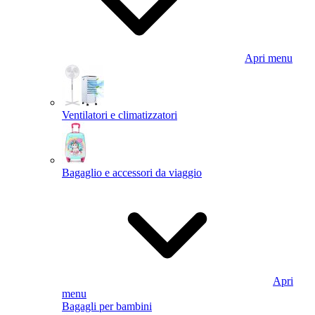
Apri menu
Ventilatori e climatizzatori
Bagaglio e accessori da viaggio
Apri
menu
Bagagli per bambini