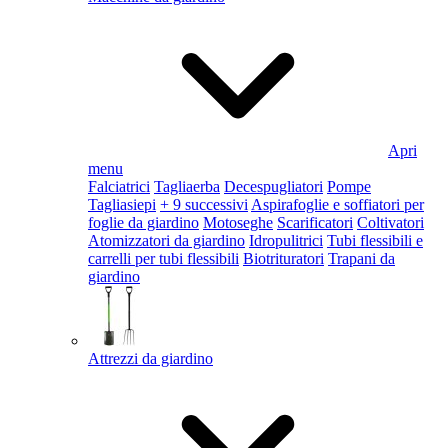
Apri
menu
Falciatrici
Tagliaerba
Decespugliatori
Pompe
Tagliasiepi
+ 9 successivi
Aspirafoglie e soffiatori per
foglie da giardino
Motoseghe
Scarificatori
Coltivatori
Atomizzatori da giardino
Idropulitrici
Tubi flessibili e
carrelli per tubi flessibili
Biotrituratori
Trapani da
giardino
Attrezzi da giardino