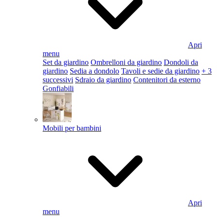
Apri
menu
Set da giardino
Ombrelloni da giardino
Dondoli da
giardino
Sedia a dondolo
Tavoli e sedie da giardino
+ 3
successivi
Sdraio da giardino
Contenitori da esterno
Gonfiabili
Mobili per bambini
Apri
menu