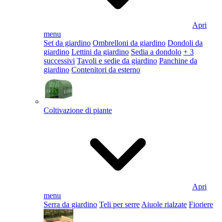
Apri
menu
Set da giardino
Ombrelloni da giardino
Dondoli da
giardino
Lettini da giardino
Sedia a dondolo
+ 3
successivi
Tavoli e sedie da giardino
Panchine da
giardino
Contenitori da esterno
Coltivazione di piante
Apri
menu
Serra da giardino
Teli per serre
Aiuole rialzate
Fioriere