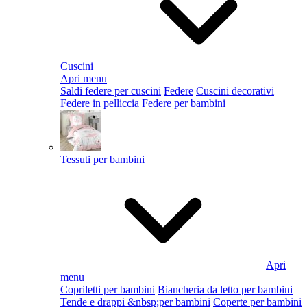
Cuscini
Apri menu
Saldi federe per cuscini
Federe
Cuscini decorativi
Federe in pelliccia
Federe per bambini
Tessuti per bambini
Apri
menu
Copriletti per bambini
Biancheria da letto per bambini
Tende e drappi &nbsp;per bambini
Coperte per bambini