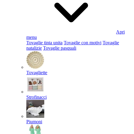
Apri
menu
Tovaglie tinta unita
Tovaglie con motivi
Tovaglie
natalizie
Tovaglie pasquali
Tovagliette
Strofinacci
Piumoni