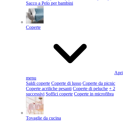
Sacco a Pelo per bambini
Coperte
Apri
menu
Saldi coperte
Coperte di lusso
Coperte da picnic
Coperte acriliche pesanti
Coperte di peluche
+ 2
successivi
Soffici coperte
Coperte in microfibra
Tovaglie da cucina