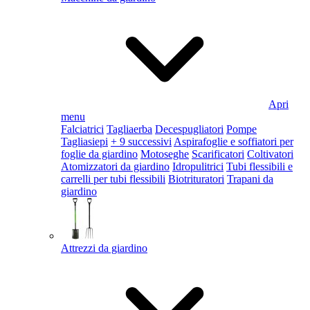
Apri
menu
Falciatrici
Tagliaerba
Decespugliatori
Pompe
Tagliasiepi
+ 9 successivi
Aspirafoglie e soffiatori per
foglie da giardino
Motoseghe
Scarificatori
Coltivatori
Atomizzatori da giardino
Idropulitrici
Tubi flessibili e
carrelli per tubi flessibili
Biotrituratori
Trapani da
giardino
Attrezzi da giardino