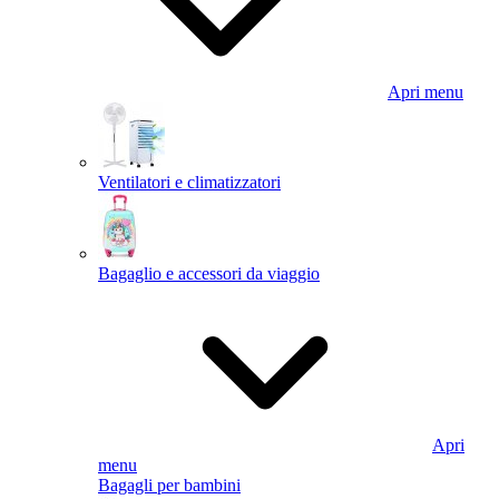
Apri menu
Ventilatori e climatizzatori
Bagaglio e accessori da viaggio
Apri
menu
Bagagli per bambini