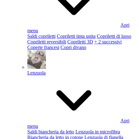
Apri
menu
Saldi copriletti
Copriletti tinta unita
Copriletti di lusso
Copriletti reversibili
Copriletti 3D
+ 2 successivi
Coperte francesi
Copri divano
Lenzuola
Apri
menu
Saldi biancheria da letto
Lenzuola in microfibra
Biancheria da letto in cotone
Lenzuola di flanella