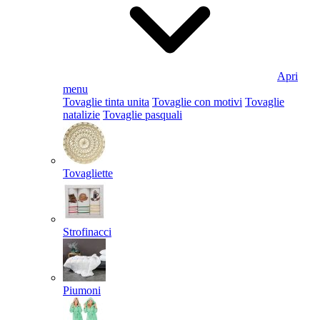
Apri
menu
Tovaglie tinta unita
Tovaglie con motivi
Tovaglie
natalizie
Tovaglie pasquali
Tovagliette
Strofinacci
Piumoni