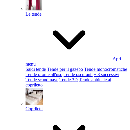
Le tende
Apri
menu
Saldi tende
Tende per il gazebo
Tende monocromatiche
Tende pronte all'uso
Tende oscuranti
+ 3 successivi
Tende scandinave
Tende 3D
Tende abbinate al
copriletto
Copriletti