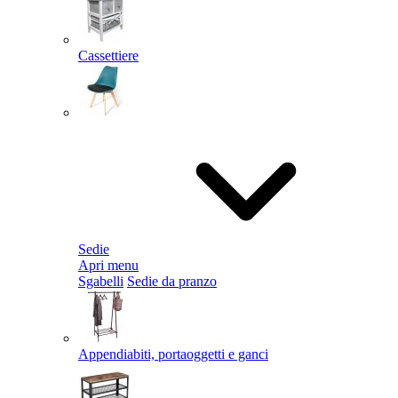
Cassettiere
Sedie
Apri menu
Sgabelli
Sedie da pranzo
Appendiabiti, portaoggetti e ganci