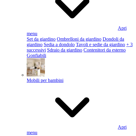
Apri
menu
Set da giardino
Ombrelloni da giardino
Dondoli da
giardino
Sedia a dondolo
Tavoli e sedie da giardino
+ 3
successivi
Sdraio da giardino
Contenitori da esterno
Gonfiabili
Mobili per bambini
Apri
menu