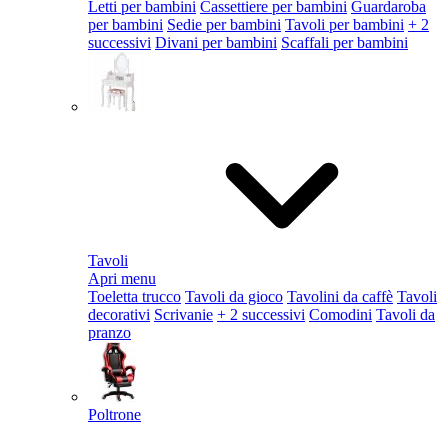
Letti per bambini
Cassettiere per bambini
Guardaroba
per bambini
Sedie per bambini
Tavoli per bambini
+ 2
successivi
Divani per bambini
Scaffali per bambini
Tavoli
Apri menu
Toeletta trucco
Tavoli da gioco
Tavolini da caffè
Tavoli
decorativi
Scrivanie
+ 2 successivi
Comodini
Tavoli da
pranzo
Poltrone