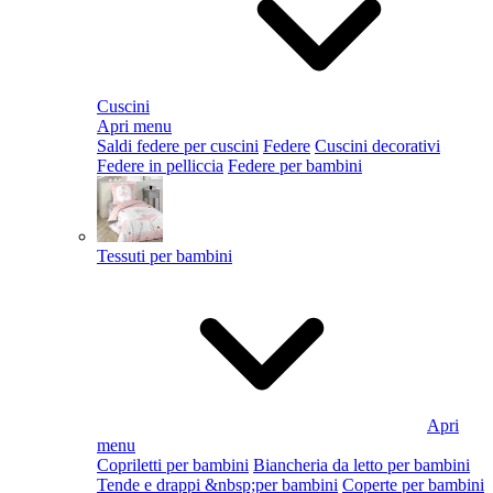
Cuscini
Apri menu
Saldi federe per cuscini
Federe
Cuscini decorativi
Federe in pelliccia
Federe per bambini
Tessuti per bambini
Apri
menu
Copriletti per bambini
Biancheria da letto per bambini
Tende e drappi &nbsp;per bambini
Coperte per bambini