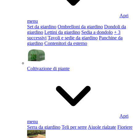
Apri
menu
Set da giardino
Ombrelloni da giardino
Dondoli da
giardino
Lettini da giardino
Sedia a dondolo
+ 3
successivi
Tavoli e sedie da giardino
Panchine da
giardino
Contenitori da esterno
Coltivazione di piante
Apri
menu
Serra da giardino
Teli per serre
Aiuole rialzate
Fioriere