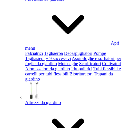
Apri
menu
Falciatrici
Tagliaerba
Decespugliatori
Pompe
Tagliasiepi
+ 9 successivi
Aspirafoglie e soffiatori per
foglie da giardino
Motoseghe
Scarificatori
Coltivatori
Atomizzatori da giardino
Idropulitrici
Tubi flessibili e
carrelli per tubi flessibili
Biotrituratori
Trapani da
giardino
Attrezzi da giardino