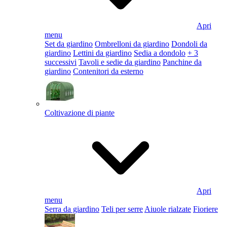
Apri
menu
Set da giardino
Ombrelloni da giardino
Dondoli da
giardino
Lettini da giardino
Sedia a dondolo
+ 3
successivi
Tavoli e sedie da giardino
Panchine da
giardino
Contenitori da esterno
Coltivazione di piante
Apri
menu
Serra da giardino
Teli per serre
Aiuole rialzate
Fioriere