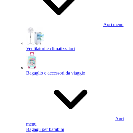
Apri menu
Ventilatori e climatizzatori
Bagaglio e accessori da viaggio
Apri
menu
Bagagli per bambini