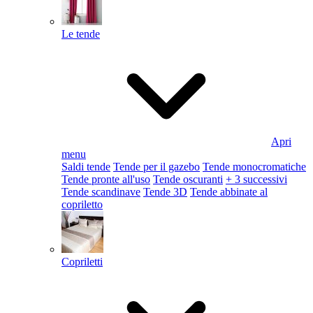
Le tende
Apri
menu
Saldi tende
Tende per il gazebo
Tende monocromatiche
Tende pronte all'uso
Tende oscuranti
+ 3 successivi
Tende scandinave
Tende 3D
Tende abbinate al
copriletto
Copriletti