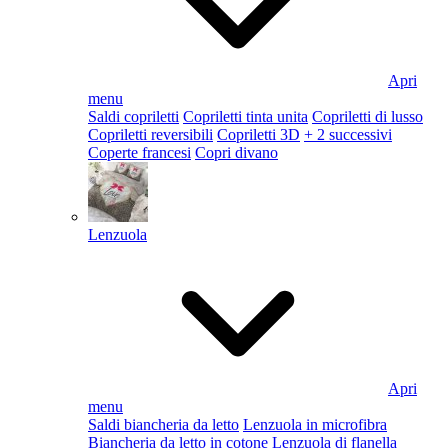
Apri
menu
Saldi copriletti
Copriletti tinta unita
Copriletti di lusso
Copriletti reversibili
Copriletti 3D
+ 2 successivi
Coperte francesi
Copri divano
Lenzuola
Apri
menu
Saldi biancheria da letto
Lenzuola in microfibra
Biancheria da letto in cotone
Lenzuola di flanella