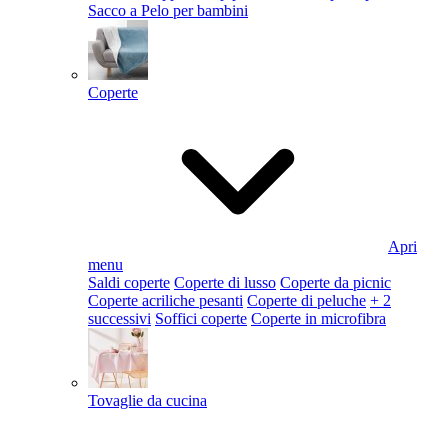
Sacco a Pelo per bambini
Coperte
Apri
menu
Saldi coperte
Coperte di lusso
Coperte da picnic
Coperte acriliche pesanti
Coperte di peluche
+ 2
successivi
Soffici coperte
Coperte in microfibra
Tovaglie da cucina