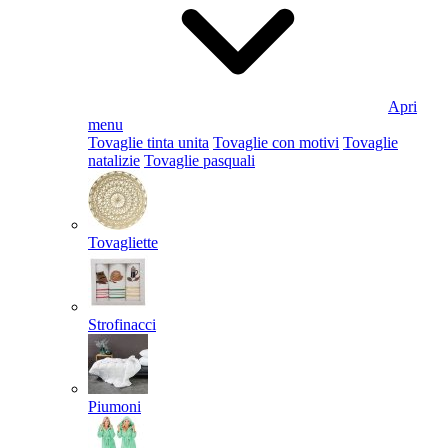
Apri
menu
Tovaglie tinta unita
Tovaglie con motivi
Tovaglie
natalizie
Tovaglie pasquali
Tovagliette
Strofinacci
Piumoni