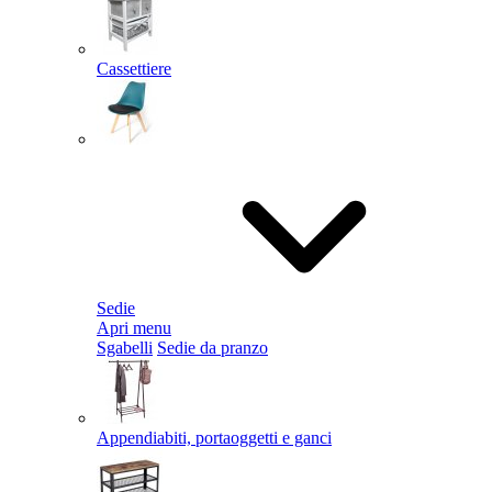
Cassettiere
Sedie
Apri menu
Sgabelli
Sedie da pranzo
Appendiabiti, portaoggetti e ganci