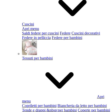
Cuscini
Apri menu
Saldi federe per cuscini
Federe
Cuscini decorativi
Federe in pelliccia
Federe per bambini
Tessuti per bambini
Apri
menu
Copriletti per bambini
Biancheria da letto per bambini
Tende e drappi &nbsp;per bambini
Coperte per bambini