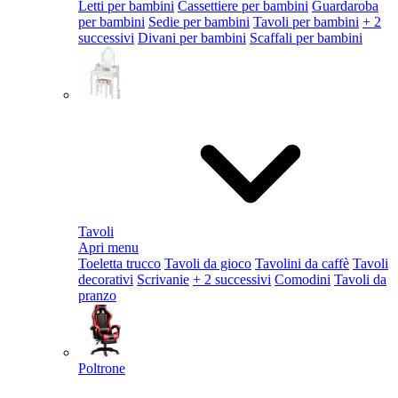
Letti per bambini
Cassettiere per bambini
Guardaroba
per bambini
Sedie per bambini
Tavoli per bambini
+ 2
successivi
Divani per bambini
Scaffali per bambini
Tavoli
Apri menu
Toeletta trucco
Tavoli da gioco
Tavolini da caffè
Tavoli
decorativi
Scrivanie
+ 2 successivi
Comodini
Tavoli da
pranzo
Poltrone