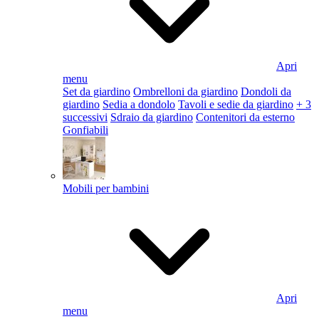
Apri
menu
Set da giardino
Ombrelloni da giardino
Dondoli da
giardino
Sedia a dondolo
Tavoli e sedie da giardino
+ 3
successivi
Sdraio da giardino
Contenitori da esterno
Gonfiabili
Mobili per bambini
Apri
menu