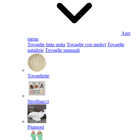
Apri
menu
Tovaglie tinta unita
Tovaglie con motivi
Tovaglie
natalizie
Tovaglie pasquali
Tovagliette
Strofinacci
Piumoni