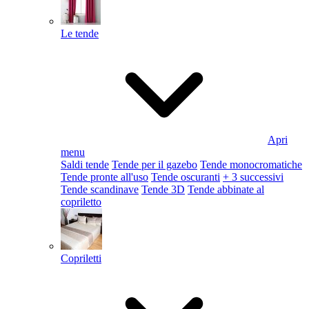
Le tende
Apri
menu
Saldi tende
Tende per il gazebo
Tende monocromatiche
Tende pronte all'uso
Tende oscuranti
+ 3 successivi
Tende scandinave
Tende 3D
Tende abbinate al
copriletto
Copriletti