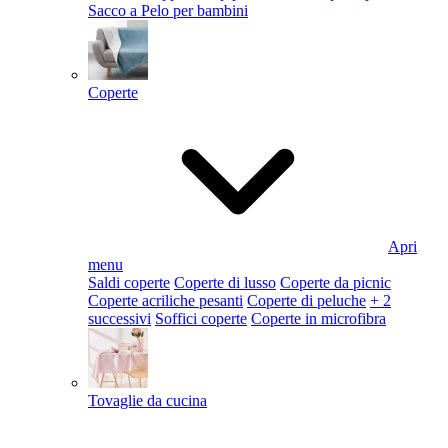
Sacco a Pelo per bambini
Coperte
Apri
menu
Saldi coperte
Coperte di lusso
Coperte da picnic
Coperte acriliche pesanti
Coperte di peluche
+ 2
successivi
Soffici coperte
Coperte in microfibra
Tovaglie da cucina