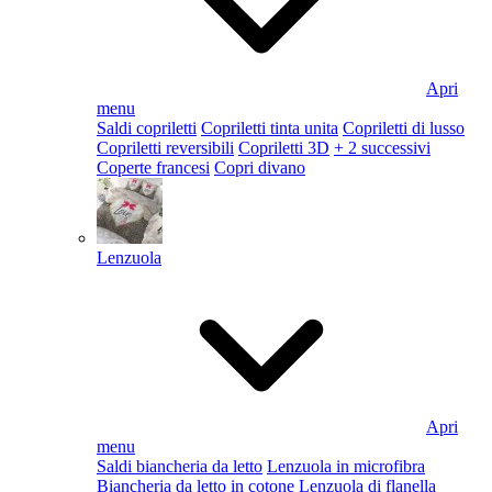
Apri
menu
Saldi copriletti
Copriletti tinta unita
Copriletti di lusso
Copriletti reversibili
Copriletti 3D
+ 2 successivi
Coperte francesi
Copri divano
Lenzuola
Apri
menu
Saldi biancheria da letto
Lenzuola in microfibra
Biancheria da letto in cotone
Lenzuola di flanella