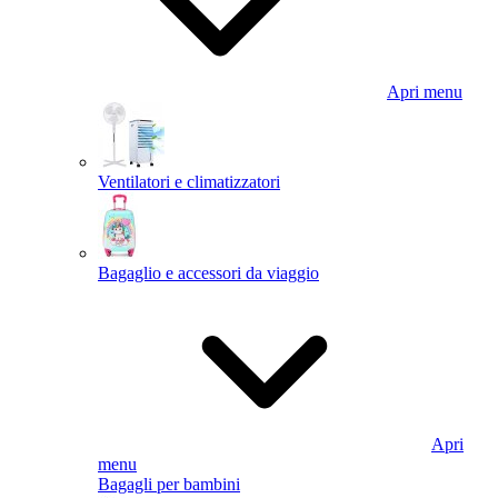
Apri menu
Ventilatori e climatizzatori
Bagaglio e accessori da viaggio
Apri
menu
Bagagli per bambini