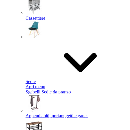
Cassettiere
Sedie
Apri menu
Sgabelli
Sedie da pranzo
Appendiabiti, portaoggetti e ganci