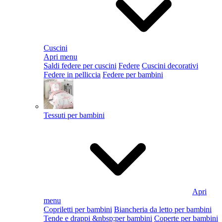
Cuscini
Apri menu
Saldi federe per cuscini
Federe
Cuscini decorativi
Federe in pelliccia
Federe per bambini
Tessuti per bambini
Apri
menu
Copriletti per bambini
Biancheria da letto per bambini
Tende e drappi &nbsp;per bambini
Coperte per bambini