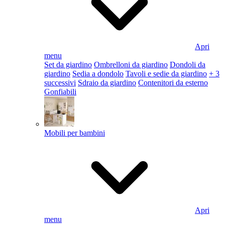
Apri
menu
Set da giardino
Ombrelloni da giardino
Dondoli da
giardino
Sedia a dondolo
Tavoli e sedie da giardino
+ 3
successivi
Sdraio da giardino
Contenitori da esterno
Gonfiabili
Mobili per bambini
Apri
menu