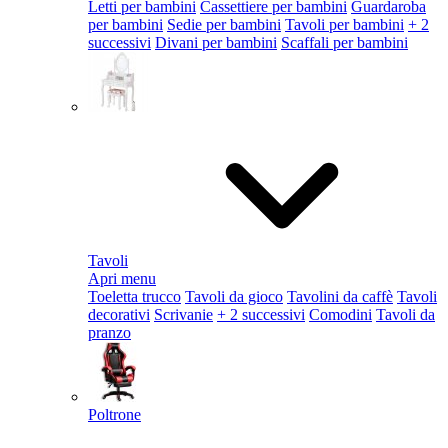
Letti per bambini
Cassettiere per bambini
Guardaroba
per bambini
Sedie per bambini
Tavoli per bambini
+ 2
successivi
Divani per bambini
Scaffali per bambini
Tavoli
Apri menu
Toeletta trucco
Tavoli da gioco
Tavolini da caffè
Tavoli
decorativi
Scrivanie
+ 2 successivi
Comodini
Tavoli da
pranzo
Poltrone