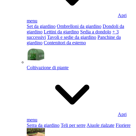
Apri
menu
Set da giardino
Ombrelloni da giardino
Dondoli da
giardino
Lettini da giardino
Sedia a dondolo
+ 3
successivi
Tavoli e sedie da giardino
Panchine da
giardino
Contenitori da esterno
Coltivazione di piante
Apri
menu
Serra da giardino
Teli per serre
Aiuole rialzate
Fioriere