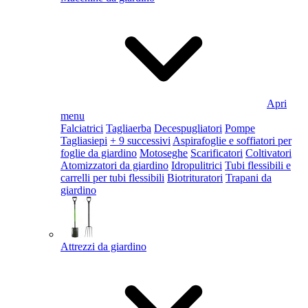
Apri
menu
Falciatrici
Tagliaerba
Decespugliatori
Pompe
Tagliasiepi
+ 9 successivi
Aspirafoglie e soffiatori per
foglie da giardino
Motoseghe
Scarificatori
Coltivatori
Atomizzatori da giardino
Idropulitrici
Tubi flessibili e
carrelli per tubi flessibili
Biotrituratori
Trapani da
giardino
Attrezzi da giardino