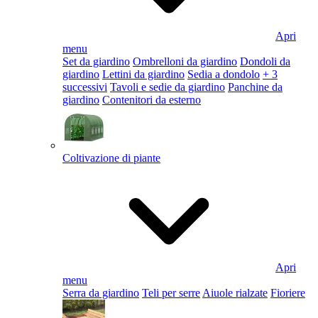
Apri
menu
Set da giardino
Ombrelloni da giardino
Dondoli da
giardino
Lettini da giardino
Sedia a dondolo
+ 3
successivi
Tavoli e sedie da giardino
Panchine da
giardino
Contenitori da esterno
Coltivazione di piante
Apri
menu
Serra da giardino
Teli per serre
Aiuole rialzate
Fioriere