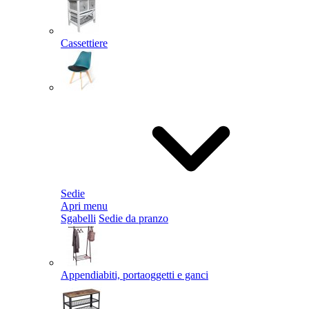
Cassettiere
Sedie
Apri menu
Sgabelli
Sedie da pranzo
Appendiabiti, portaoggetti e ganci