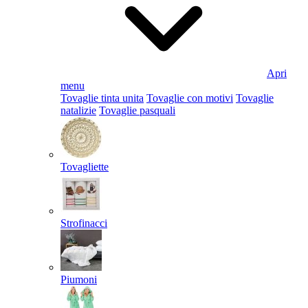
Apri
menu
Tovaglie tinta unita
Tovaglie con motivi
Tovaglie
natalizie
Tovaglie pasquali
Tovagliette
Strofinacci
Piumoni