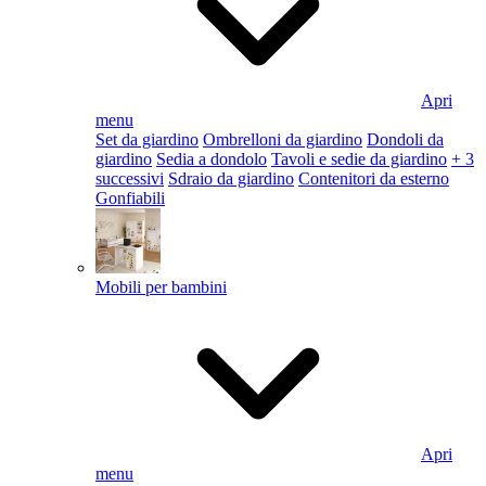
Apri
menu
Set da giardino
Ombrelloni da giardino
Dondoli da
giardino
Sedia a dondolo
Tavoli e sedie da giardino
+ 3
successivi
Sdraio da giardino
Contenitori da esterno
Gonfiabili
Mobili per bambini
Apri
menu