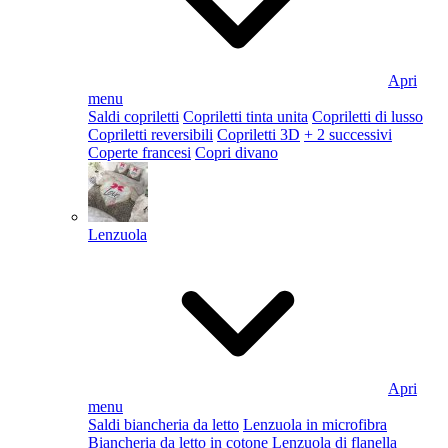
Apri
menu
Saldi copriletti
Copriletti tinta unita
Copriletti di lusso
Copriletti reversibili
Copriletti 3D
+ 2 successivi
Coperte francesi
Copri divano
Lenzuola
Apri
menu
Saldi biancheria da letto
Lenzuola in microfibra
Biancheria da letto in cotone
Lenzuola di flanella