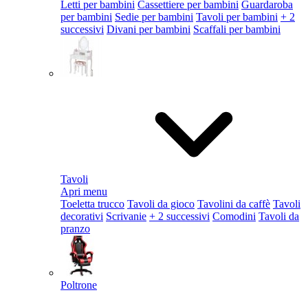
Letti per bambini
Cassettiere per bambini
Guardaroba
per bambini
Sedie per bambini
Tavoli per bambini
+ 2
successivi
Divani per bambini
Scaffali per bambini
Tavoli
Apri menu
Toeletta trucco
Tavoli da gioco
Tavolini da caffè
Tavoli
decorativi
Scrivanie
+ 2 successivi
Comodini
Tavoli da
pranzo
Poltrone