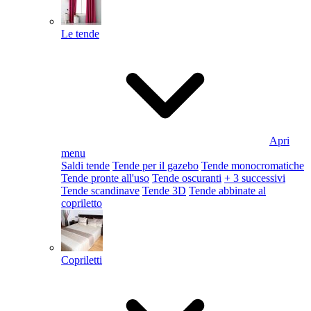
Le tende
Apri
menu
Saldi tende
Tende per il gazebo
Tende monocromatiche
Tende pronte all'uso
Tende oscuranti
+ 3 successivi
Tende scandinave
Tende 3D
Tende abbinate al
copriletto
Copriletti