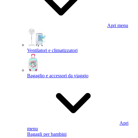
Apri menu
Ventilatori e climatizzatori
Bagaglio e accessori da viaggio
Apri
menu
Bagagli per bambini