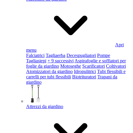
Apri
menu
Falciatrici
Tagliaerba
Decespugliatori
Pompe
Tagliasiepi
+ 9 successivi
Aspirafoglie e soffiatori per
foglie da giardino
Motoseghe
Scarificatori
Coltivatori
Atomizzatori da giardino
Idropulitrici
Tubi flessibili e
carrelli per tubi flessibili
Biotrituratori
Trapani da
giardino
Attrezzi da giardino