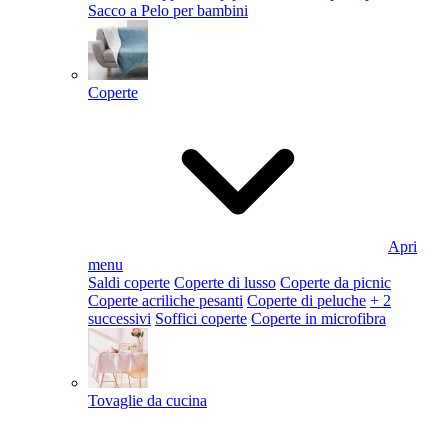
Sacco a Pelo per bambini
Coperte
Apri
menu
Saldi coperte
Coperte di lusso
Coperte da picnic
Coperte acriliche pesanti
Coperte di peluche
+ 2
successivi
Soffici coperte
Coperte in microfibra
Tovaglie da cucina