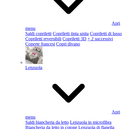
Apri
menu
Saldi copriletti
Copriletti tinta unita
Copriletti di lusso
Copriletti reversibili
Copriletti 3D
+ 2 successivi
Coperte francesi
Copri divano
Lenzuola
Apri
menu
Saldi biancheria da letto
Lenzuola in microfibra
Biancheria da letto in cotone
Lenzuola di flanella