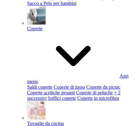
Sacco a Pelo per bambini
Coperte
Apri
menu
Saldi coperte
Coperte di lusso
Coperte da picnic
Coperte acriliche pesanti
Coperte di peluche
+ 2
successivi
Soffici coperte
Coperte in microfibra
Tovaglie da cucina