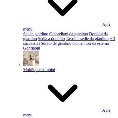
Apri
menu
Set da giardino
Ombrelloni da giardino
Dondoli da
giardino
Sedia a dondolo
Tavoli e sedie da giardino
+ 3
successivi
Sdraio da giardino
Contenitori da esterno
Gonfiabili
Mobili per bambini
Apri
menu