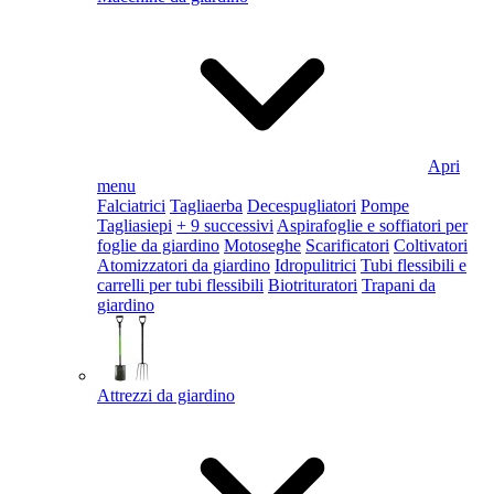
Apri
menu
Falciatrici
Tagliaerba
Decespugliatori
Pompe
Tagliasiepi
+ 9 successivi
Aspirafoglie e soffiatori per
foglie da giardino
Motoseghe
Scarificatori
Coltivatori
Atomizzatori da giardino
Idropulitrici
Tubi flessibili e
carrelli per tubi flessibili
Biotrituratori
Trapani da
giardino
Attrezzi da giardino