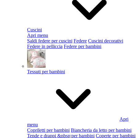
Cuscini
Apri menu
Saldi federe per cuscini
Federe
Cuscini decorativi
Federe in pelliccia
Federe per bambini
Tessuti per bambini
Apri
menu
Copriletti per bambini
Biancheria da letto per bambini
Tende e drappi &nbsp;per bambini
Coperte per bambini