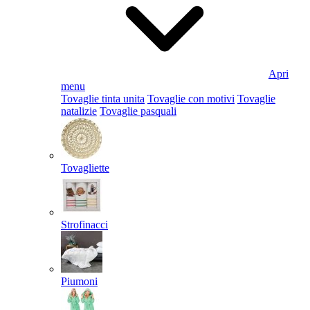
Apri
menu
Tovaglie tinta unita
Tovaglie con motivi
Tovaglie
natalizie
Tovaglie pasquali
Tovagliette
Strofinacci
Piumoni