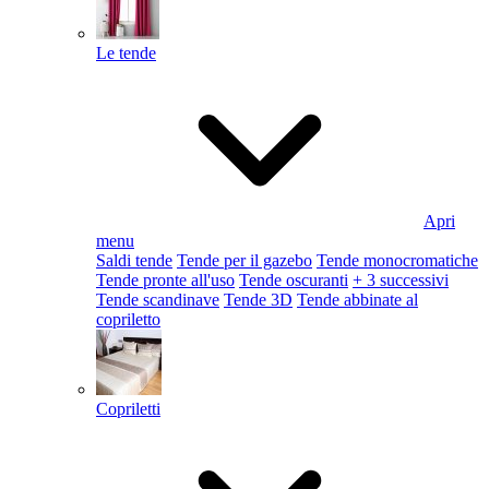
Le tende
Apri
menu
Saldi tende
Tende per il gazebo
Tende monocromatiche
Tende pronte all'uso
Tende oscuranti
+ 3 successivi
Tende scandinave
Tende 3D
Tende abbinate al
copriletto
Copriletti