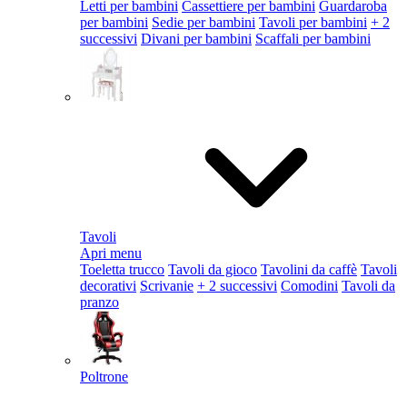
Letti per bambini
Cassettiere per bambini
Guardaroba
per bambini
Sedie per bambini
Tavoli per bambini
+ 2
successivi
Divani per bambini
Scaffali per bambini
Tavoli
Apri menu
Toeletta trucco
Tavoli da gioco
Tavolini da caffè
Tavoli
decorativi
Scrivanie
+ 2 successivi
Comodini
Tavoli da
pranzo
Poltrone