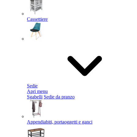
Cassettiere
Sedie
Apri menu
Sgabelli
Sedie da pranzo
Appendiabiti, portaoggetti e ganci