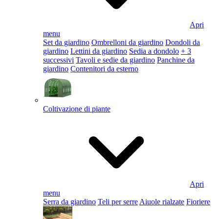
Apri
menu
Set da giardino
Ombrelloni da giardino
Dondoli da
giardino
Lettini da giardino
Sedia a dondolo
+ 3
successivi
Tavoli e sedie da giardino
Panchine da
giardino
Contenitori da esterno
Coltivazione di piante
Apri
menu
Serra da giardino
Teli per serre
Aiuole rialzate
Fioriere