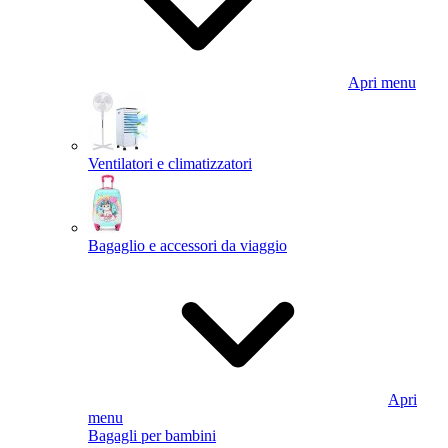
Apri menu
Ventilatori e climatizzatori
Bagaglio e accessori da viaggio
Apri
menu
Bagagli per bambini