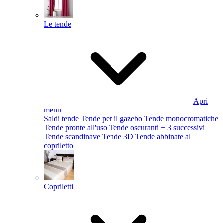
Le tende
Apri
menu
Saldi tende
Tende per il gazebo
Tende monocromatiche
Tende pronte all'uso
Tende oscuranti
+ 3 successivi
Tende scandinave
Tende 3D
Tende abbinate al
copriletto
Copriletti