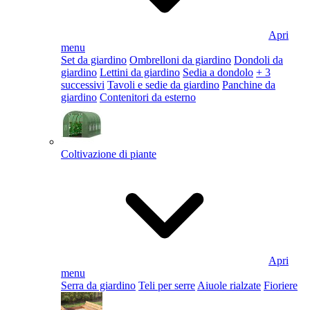
Apri
menu
Set da giardino
Ombrelloni da giardino
Dondoli da
giardino
Lettini da giardino
Sedia a dondolo
+ 3
successivi
Tavoli e sedie da giardino
Panchine da
giardino
Contenitori da esterno
Coltivazione di piante
Apri
menu
Serra da giardino
Teli per serre
Aiuole rialzate
Fioriere