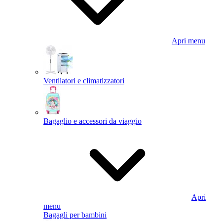
Apri menu
Ventilatori e climatizzatori
Bagaglio e accessori da viaggio
Apri
menu
Bagagli per bambini