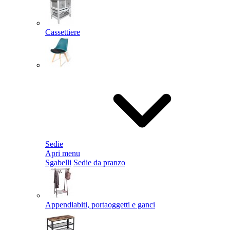
Cassettiere
Sedie
Apri menu
Sgabelli
Sedie da pranzo
Appendiabiti, portaoggetti e ganci