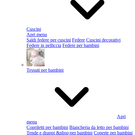
Cuscini
Apri menu
Saldi federe per cuscini
Federe
Cuscini decorativi
Federe in pelliccia
Federe per bambini
Tessuti per bambini
Apri
menu
Copriletti per bambini
Biancheria da letto per bambini
Tende e drappi &nbsp;per bambini
Coperte per bambini