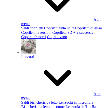
Apri
menu
Saldi copriletti
Copriletti tinta unita
Copriletti di lusso
Copriletti reversibili
Copriletti 3D
+ 2 successivi
Coperte francesi
Copri divano
Lenzuola
Apri
menu
Saldi biancheria da letto
Lenzuola in microfibra
Biancheria da letto in cotone
Lenzuola di flanella