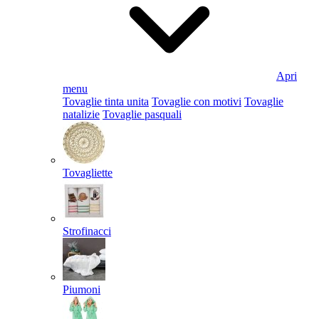
Apri
menu
Tovaglie tinta unita
Tovaglie con motivi
Tovaglie
natalizie
Tovaglie pasquali
Tovagliette
Strofinacci
Piumoni