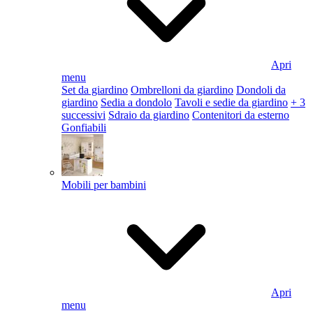
Apri
menu
Set da giardino
Ombrelloni da giardino
Dondoli da
giardino
Sedia a dondolo
Tavoli e sedie da giardino
+ 3
successivi
Sdraio da giardino
Contenitori da esterno
Gonfiabili
Mobili per bambini
Apri
menu