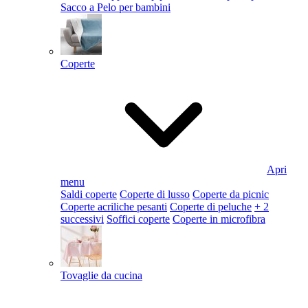
Sacco a Pelo per bambini
Coperte
Apri
menu
Saldi coperte
Coperte di lusso
Coperte da picnic
Coperte acriliche pesanti
Coperte di peluche
+ 2
successivi
Soffici coperte
Coperte in microfibra
Tovaglie da cucina