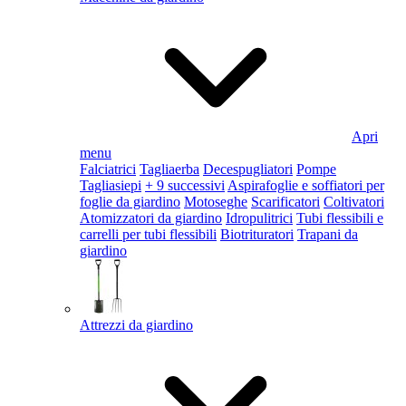
Apri
menu
Falciatrici
Tagliaerba
Decespugliatori
Pompe
Tagliasiepi
+ 9 successivi
Aspirafoglie e soffiatori per
foglie da giardino
Motoseghe
Scarificatori
Coltivatori
Atomizzatori da giardino
Idropulitrici
Tubi flessibili e
carrelli per tubi flessibili
Biotrituratori
Trapani da
giardino
Attrezzi da giardino