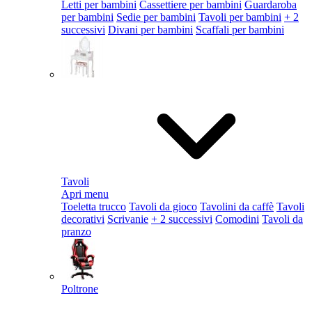
Letti per bambini
Cassettiere per bambini
Guardaroba
per bambini
Sedie per bambini
Tavoli per bambini
+ 2
successivi
Divani per bambini
Scaffali per bambini
Tavoli
Apri menu
Toeletta trucco
Tavoli da gioco
Tavolini da caffè
Tavoli
decorativi
Scrivanie
+ 2 successivi
Comodini
Tavoli da
pranzo
Poltrone