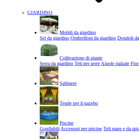
GIARDINO
Mobili da giardino
Set da giardino
Ombrelloni da giardino
Dondoli da
Coltivazione di piante
Serra da giardino
Teli per serre
Aiuole rialzate
Fior
Sabbiere
Tende per il gazebo
Piscine
Gonfiabili
Accessori per piscine
Teli mare e da spi