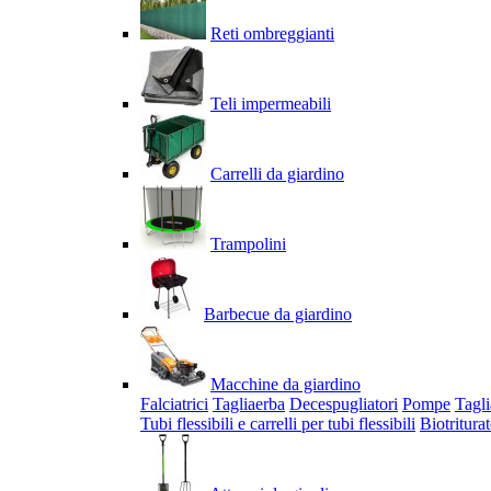
Reti ombreggianti
Teli impermeabili
Carrelli da giardino
Trampolini
Barbecue da giardino
Macchine da giardino
Falciatrici
Tagliaerba
Decespugliatori
Pompe
Tagli
Tubi flessibili e carrelli per tubi flessibili
Biotriturat