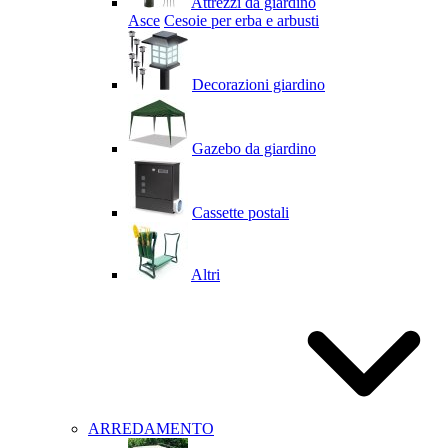
Attrezzi da giardino
Asce
Cesoie per erba e arbusti
Decorazioni giardino
Gazebo da giardino
Cassette postali
Altri
ARREDAMENTO