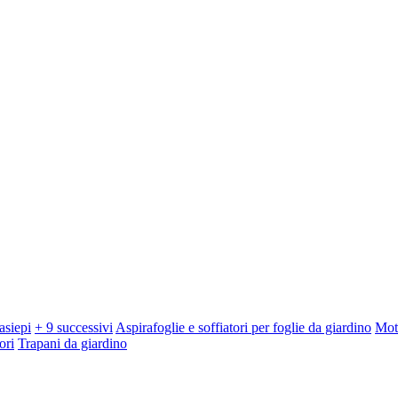
asiepi
+ 9 successivi
Aspirafoglie e soffiatori per foglie da giardino
Mot
ori
Trapani da giardino