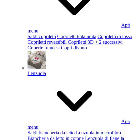
Apri
menu
Saldi copriletti
Copriletti tinta unita
Copriletti di lusso
Copriletti reversibili
Copriletti 3D
+ 2 successivi
Coperte francesi
Copri divano
Lenzuola
Apri
menu
Saldi biancheria da letto
Lenzuola in microfibra
Biancheria da letto in cotone
Lenzuola di flanella