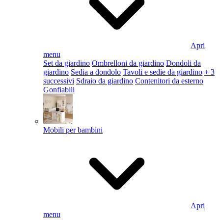
Apri
menu
Set da giardino
Ombrelloni da giardino
Dondoli da
giardino
Sedia a dondolo
Tavoli e sedie da giardino
+ 3
successivi
Sdraio da giardino
Contenitori da esterno
Gonfiabili
Mobili per bambini
Apri
menu