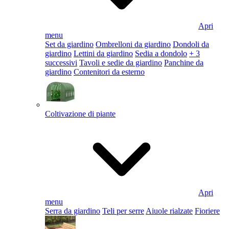
Apri
menu
Set da giardino
Ombrelloni da giardino
Dondoli da
giardino
Lettini da giardino
Sedia a dondolo
+ 3
successivi
Tavoli e sedie da giardino
Panchine da
giardino
Contenitori da esterno
Coltivazione di piante
Apri
menu
Serra da giardino
Teli per serre
Aiuole rialzate
Fioriere