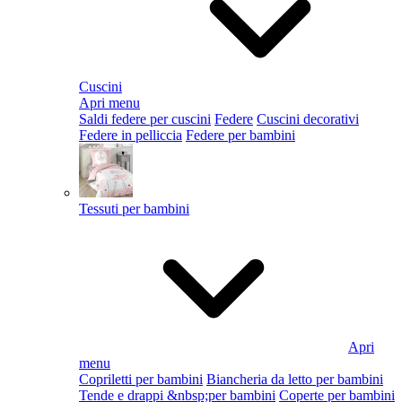
Cuscini
Apri menu
Saldi federe per cuscini
Federe
Cuscini decorativi
Federe in pelliccia
Federe per bambini
Tessuti per bambini
Apri
menu
Copriletti per bambini
Biancheria da letto per bambini
Tende e drappi &nbsp;per bambini
Coperte per bambini