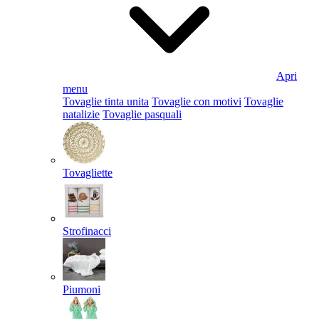
Apri
menu
Tovaglie tinta unita
Tovaglie con motivi
Tovaglie
natalizie
Tovaglie pasquali
Tovagliette
Strofinacci
Piumoni