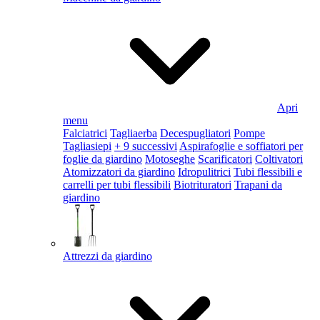
Apri
menu
Falciatrici
Tagliaerba
Decespugliatori
Pompe
Tagliasiepi
+ 9 successivi
Aspirafoglie e soffiatori per
foglie da giardino
Motoseghe
Scarificatori
Coltivatori
Atomizzatori da giardino
Idropulitrici
Tubi flessibili e
carrelli per tubi flessibili
Biotrituratori
Trapani da
giardino
Attrezzi da giardino