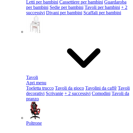
Letti per bambini
Cassettiere per bambini
Guardaroba
per bambini
Sedie per bambini
Tavoli per bambini
+ 2
successivi
Divani per bambini
Scaffali per bambini
Tavoli
Apri menu
Toeletta trucco
Tavoli da gioco
Tavolini da caffè
Tavoli
decorativi
Scrivanie
+ 2 successivi
Comodini
Tavoli da
pranzo
Poltrone