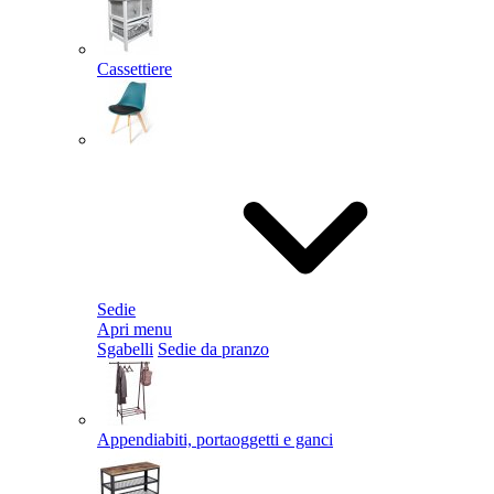
Cassettiere
Sedie
Apri menu
Sgabelli
Sedie da pranzo
Appendiabiti, portaoggetti e ganci