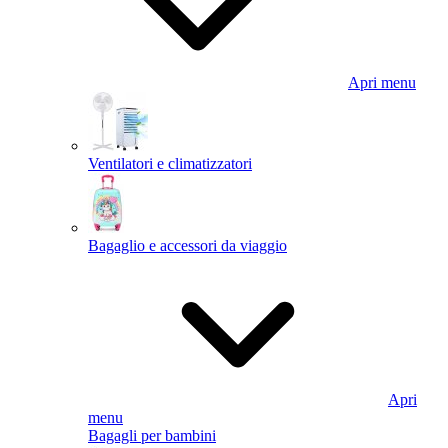
Apri menu
Ventilatori e climatizzatori
Bagaglio e accessori da viaggio
Apri
menu
Bagagli per bambini