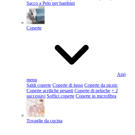
Sacco a Pelo per bambini
Coperte
Apri
menu
Saldi coperte
Coperte di lusso
Coperte da picnic
Coperte acriliche pesanti
Coperte di peluche
+ 2
successivi
Soffici coperte
Coperte in microfibra
Tovaglie da cucina