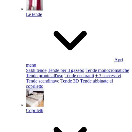
Le tende
Apri
menu
Saldi tende
Tende per il gazebo
Tende monocromatiche
Tende pronte all'uso
Tende oscuranti
+ 3 successivi
Tende scandinave
Tende 3D
Tende abbinate al
copriletto
Copriletti