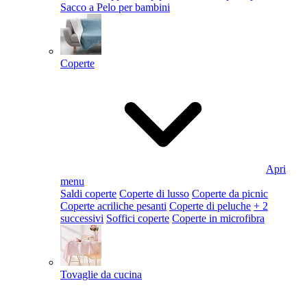
Sacco a Pelo per bambini
Coperte
Apri
menu
Saldi coperte
Coperte di lusso
Coperte da picnic
Coperte acriliche pesanti
Coperte di peluche
+ 2
successivi
Soffici coperte
Coperte in microfibra
Tovaglie da cucina