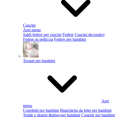
Cuscini
Apri menu
Saldi federe per cuscini
Federe
Cuscini decorativi
Federe in pelliccia
Federe per bambini
Tessuti per bambini
Apri
menu
Copriletti per bambini
Biancheria da letto per bambini
Tende e drappi &nbsp;per bambini
Coperte per bambini