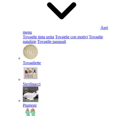
Apri
menu
Tovaglie tinta unita
Tovaglie con motivi
Tovaglie
natalizie
Tovaglie pasquali
Tovagliette
Strofinacci
Piumoni