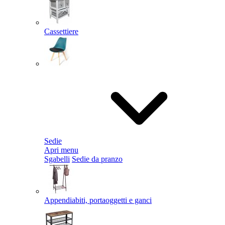
Cassettiere
Sedie
Apri menu
Sgabelli
Sedie da pranzo
Appendiabiti, portaoggetti e ganci