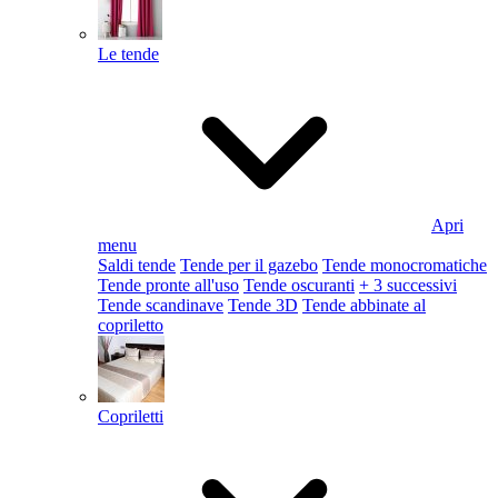
Le tende
Apri
menu
Saldi tende
Tende per il gazebo
Tende monocromatiche
Tende pronte all'uso
Tende oscuranti
+ 3 successivi
Tende scandinave
Tende 3D
Tende abbinate al
copriletto
Copriletti