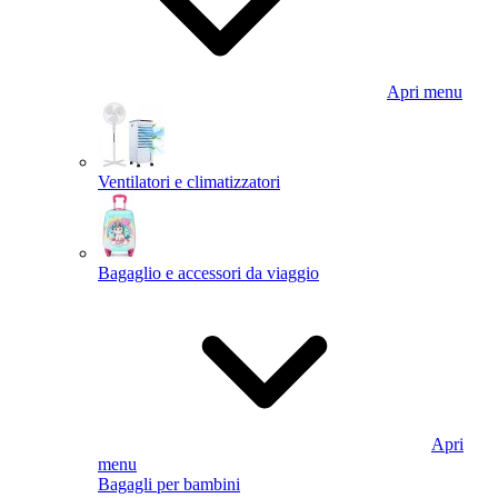
Apri menu
Ventilatori e climatizzatori
Bagaglio e accessori da viaggio
Apri
menu
Bagagli per bambini