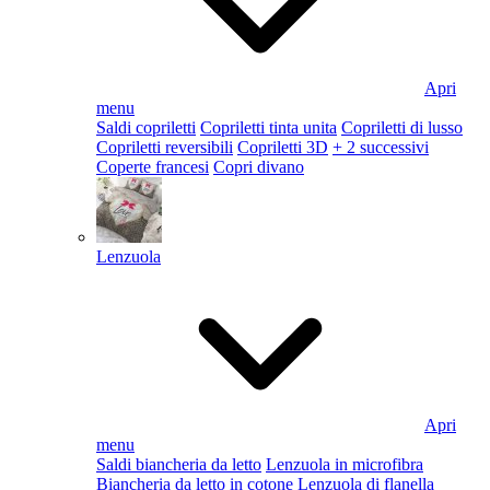
Apri
menu
Saldi copriletti
Copriletti tinta unita
Copriletti di lusso
Copriletti reversibili
Copriletti 3D
+ 2 successivi
Coperte francesi
Copri divano
Lenzuola
Apri
menu
Saldi biancheria da letto
Lenzuola in microfibra
Biancheria da letto in cotone
Lenzuola di flanella