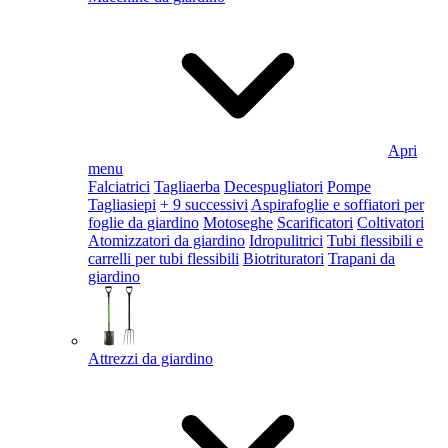
Apri
menu
Falciatrici
Tagliaerba
Decespugliatori
Pompe
Tagliasiepi
+ 9 successivi
Aspirafoglie e soffiatori per
foglie da giardino
Motoseghe
Scarificatori
Coltivatori
Atomizzatori da giardino
Idropulitrici
Tubi flessibili e
carrelli per tubi flessibili
Biotrituratori
Trapani da
giardino
Attrezzi da giardino