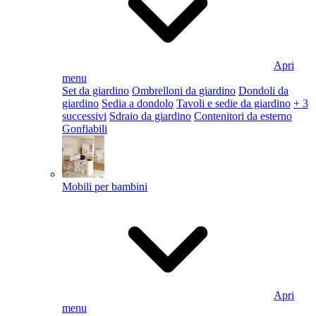
Apri
menu
Set da giardino
Ombrelloni da giardino
Dondoli da
giardino
Sedia a dondolo
Tavoli e sedie da giardino
+ 3
successivi
Sdraio da giardino
Contenitori da esterno
Gonfiabili
Mobili per bambini
Apri
menu