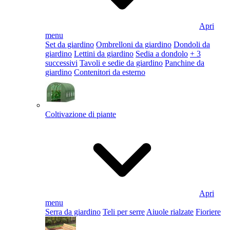
Apri
menu
Set da giardino
Ombrelloni da giardino
Dondoli da
giardino
Lettini da giardino
Sedia a dondolo
+ 3
successivi
Tavoli e sedie da giardino
Panchine da
giardino
Contenitori da esterno
Coltivazione di piante
Apri
menu
Serra da giardino
Teli per serre
Aiuole rialzate
Fioriere