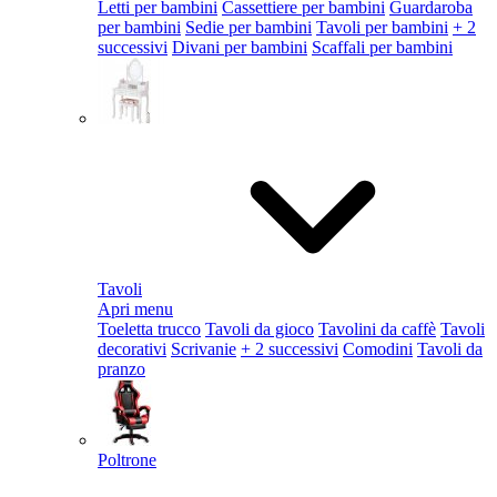
Letti per bambini
Cassettiere per bambini
Guardaroba
per bambini
Sedie per bambini
Tavoli per bambini
+ 2
successivi
Divani per bambini
Scaffali per bambini
Tavoli
Apri menu
Toeletta trucco
Tavoli da gioco
Tavolini da caffè
Tavoli
decorativi
Scrivanie
+ 2 successivi
Comodini
Tavoli da
pranzo
Poltrone