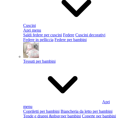
Cuscini
Apri menu
Saldi federe per cuscini
Federe
Cuscini decorativi
Federe in pelliccia
Federe per bambini
Tessuti per bambini
Apri
menu
Copriletti per bambini
Biancheria da letto per bambini
Tende e drappi &nbsp;per bambini
Coperte per bambini