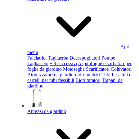
Apri
menu
Falciatrici
Tagliaerba
Decespugliatori
Pompe
Tagliasiepi
+ 9 successivi
Aspirafoglie e soffiatori per
foglie da giardino
Motoseghe
Scarificatori
Coltivatori
Atomizzatori da giardino
Idropulitrici
Tubi flessibili e
carrelli per tubi flessibili
Biotrituratori
Trapani da
giardino
Attrezzi da giardino