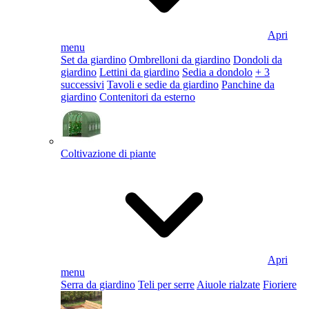
Apri
menu
Set da giardino
Ombrelloni da giardino
Dondoli da
giardino
Lettini da giardino
Sedia a dondolo
+ 3
successivi
Tavoli e sedie da giardino
Panchine da
giardino
Contenitori da esterno
Coltivazione di piante
Apri
menu
Serra da giardino
Teli per serre
Aiuole rialzate
Fioriere