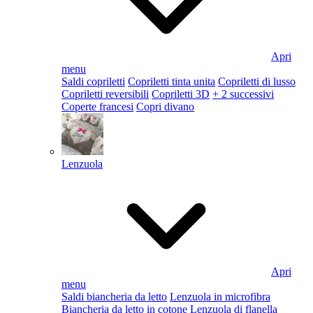
Apri
menu
Saldi copriletti
Copriletti tinta unita
Copriletti di lusso
Copriletti reversibili
Copriletti 3D
+ 2 successivi
Coperte francesi
Copri divano
Lenzuola
Apri
menu
Saldi biancheria da letto
Lenzuola in microfibra
Biancheria da letto in cotone
Lenzuola di flanella