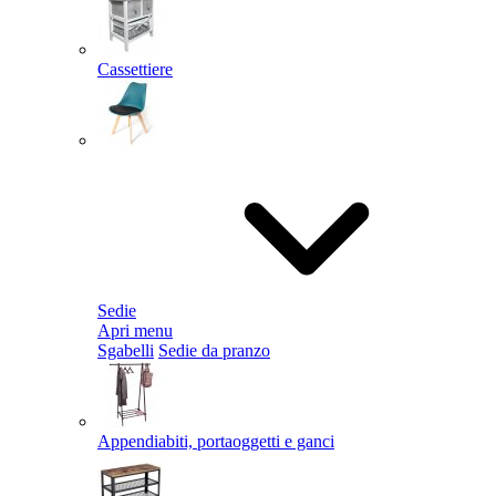
Cassettiere
Sedie
Apri menu
Sgabelli
Sedie da pranzo
Appendiabiti, portaoggetti e ganci