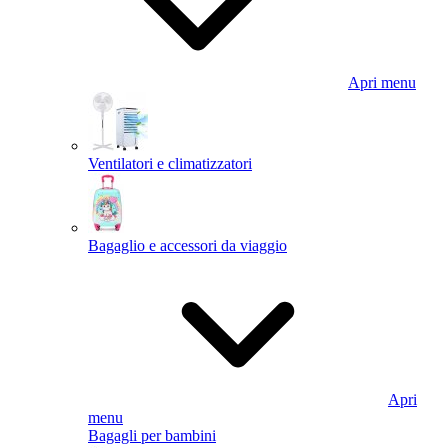
Apri menu
Ventilatori e climatizzatori
Bagaglio e accessori da viaggio
Apri
menu
Bagagli per bambini