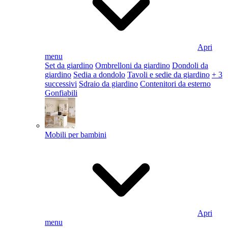
Apri
menu
Set da giardino
Ombrelloni da giardino
Dondoli da
giardino
Sedia a dondolo
Tavoli e sedie da giardino
+ 3
successivi
Sdraio da giardino
Contenitori da esterno
Gonfiabili
Mobili per bambini
Apri
menu