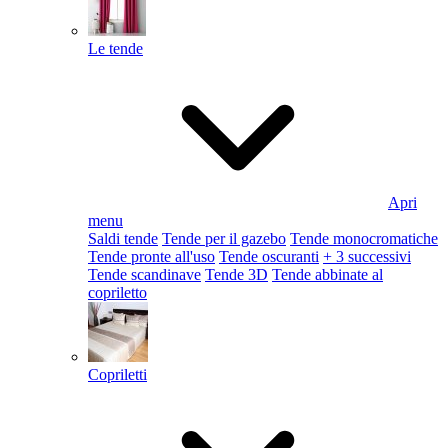
Le tende
Apri
menu
Saldi tende
Tende per il gazebo
Tende monocromatiche
Tende pronte all'uso
Tende oscuranti
+ 3 successivi
Tende scandinave
Tende 3D
Tende abbinate al
copriletto
Copriletti