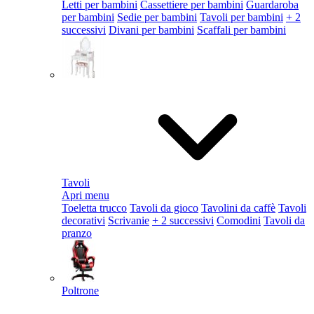
Letti per bambini
Cassettiere per bambini
Guardaroba
per bambini
Sedie per bambini
Tavoli per bambini
+ 2
successivi
Divani per bambini
Scaffali per bambini
Tavoli
Apri menu
Toeletta trucco
Tavoli da gioco
Tavolini da caffè
Tavoli
decorativi
Scrivanie
+ 2 successivi
Comodini
Tavoli da
pranzo
Poltrone