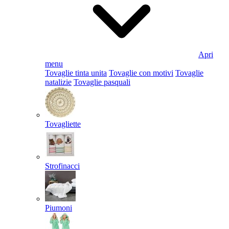
Apri
menu
Tovaglie tinta unita
Tovaglie con motivi
Tovaglie
natalizie
Tovaglie pasquali
Tovagliette
Strofinacci
Piumoni