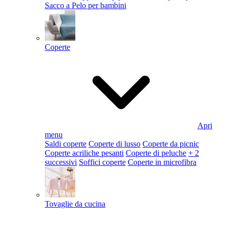
Sacco a Pelo per bambini
Coperte
Apri
menu
Saldi coperte
Coperte di lusso
Coperte da picnic
Coperte acriliche pesanti
Coperte di peluche
+ 2
successivi
Soffici coperte
Coperte in microfibra
Tovaglie da cucina