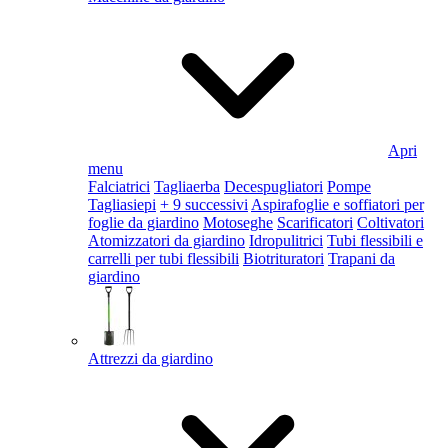
Apri
menu
Falciatrici
Tagliaerba
Decespugliatori
Pompe
Tagliasiepi
+ 9 successivi
Aspirafoglie e soffiatori per
foglie da giardino
Motoseghe
Scarificatori
Coltivatori
Atomizzatori da giardino
Idropulitrici
Tubi flessibili e
carrelli per tubi flessibili
Biotrituratori
Trapani da
giardino
Attrezzi da giardino