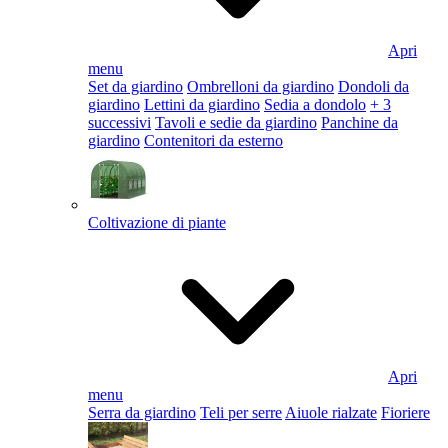
Apri
menu
Set da giardino
Ombrelloni da giardino
Dondoli da
giardino
Lettini da giardino
Sedia a dondolo
+ 3
successivi
Tavoli e sedie da giardino
Panchine da
giardino
Contenitori da esterno
Coltivazione di piante
Apri
menu
Serra da giardino
Teli per serre
Aiuole rialzate
Fioriere