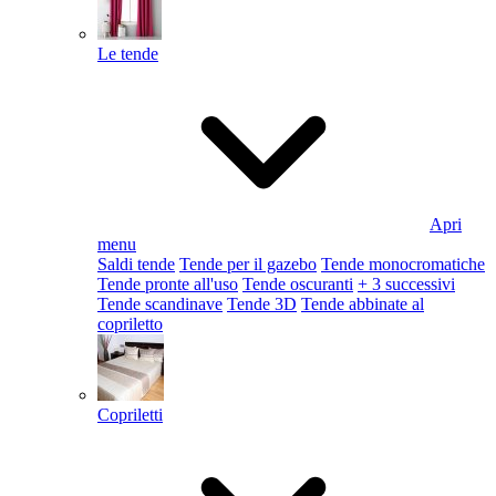
Le tende
Apri
menu
Saldi tende
Tende per il gazebo
Tende monocromatiche
Tende pronte all'uso
Tende oscuranti
+ 3 successivi
Tende scandinave
Tende 3D
Tende abbinate al
copriletto
Copriletti