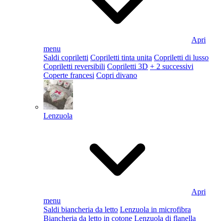
Apri
menu
Saldi copriletti
Copriletti tinta unita
Copriletti di lusso
Copriletti reversibili
Copriletti 3D
+ 2 successivi
Coperte francesi
Copri divano
Lenzuola
Apri
menu
Saldi biancheria da letto
Lenzuola in microfibra
Biancheria da letto in cotone
Lenzuola di flanella