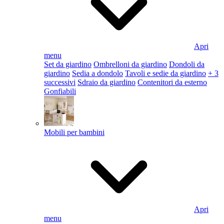
Apri
menu
Set da giardino
Ombrelloni da giardino
Dondoli da
giardino
Sedia a dondolo
Tavoli e sedie da giardino
+ 3
successivi
Sdraio da giardino
Contenitori da esterno
Gonfiabili
Mobili per bambini
Apri
menu