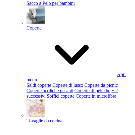
Sacco a Pelo per bambini
Coperte
Apri
menu
Saldi coperte
Coperte di lusso
Coperte da picnic
Coperte acriliche pesanti
Coperte di peluche
+ 2
successivi
Soffici coperte
Coperte in microfibra
Tovaglie da cucina