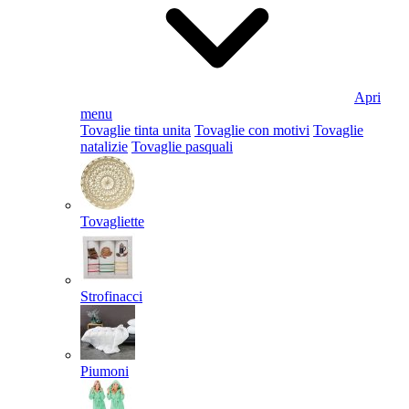
Apri
menu
Tovaglie tinta unita
Tovaglie con motivi
Tovaglie
natalizie
Tovaglie pasquali
Tovagliette
Strofinacci
Piumoni