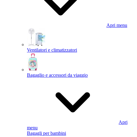
Apri menu
Ventilatori e climatizzatori
Bagaglio e accessori da viaggio
Apri
menu
Bagagli per bambini