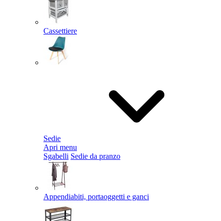
Cassettiere
Sedie
Apri menu
Sgabelli
Sedie da pranzo
Appendiabiti, portaoggetti e ganci