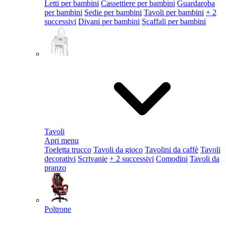
Letti per bambini
Cassettiere per bambini
Guardaroba
per bambini
Sedie per bambini
Tavoli per bambini
+ 2
successivi
Divani per bambini
Scaffali per bambini
Tavoli
Apri menu
Toeletta trucco
Tavoli da gioco
Tavolini da caffè
Tavoli
decorativi
Scrivanie
+ 2 successivi
Comodini
Tavoli da
pranzo
Poltrone