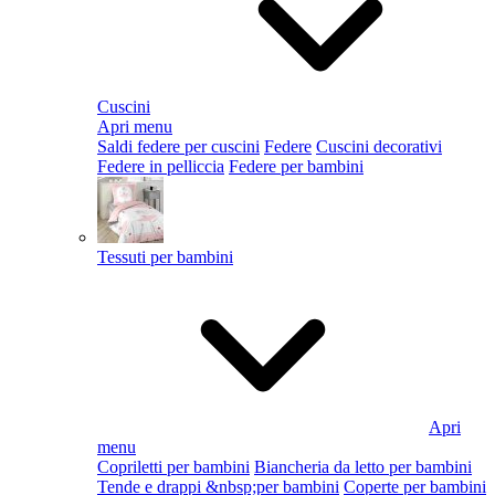
Cuscini
Apri menu
Saldi federe per cuscini
Federe
Cuscini decorativi
Federe in pelliccia
Federe per bambini
Tessuti per bambini
Apri
menu
Copriletti per bambini
Biancheria da letto per bambini
Tende e drappi &nbsp;per bambini
Coperte per bambini