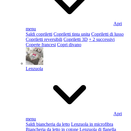
Apri
menu
Saldi copriletti
Copriletti tinta unita
Copriletti di lusso
Copriletti reversibili
Copriletti 3D
+ 2 successivi
Coperte francesi
Copri divano
Lenzuola
Apri
menu
Saldi biancheria da letto
Lenzuola in microfibra
Biancheria da letto in cotone
Lenzuola di flanella