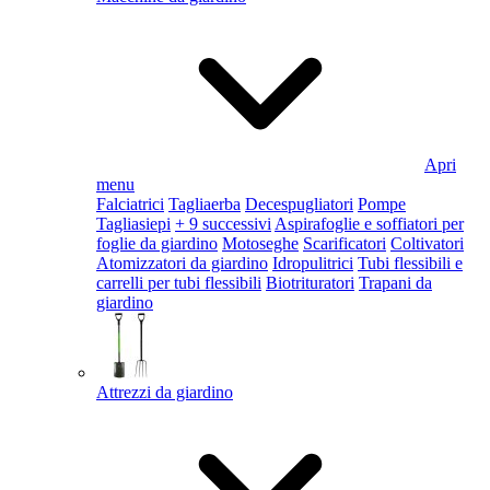
Apri
menu
Falciatrici
Tagliaerba
Decespugliatori
Pompe
Tagliasiepi
+ 9 successivi
Aspirafoglie e soffiatori per
foglie da giardino
Motoseghe
Scarificatori
Coltivatori
Atomizzatori da giardino
Idropulitrici
Tubi flessibili e
carrelli per tubi flessibili
Biotrituratori
Trapani da
giardino
Attrezzi da giardino