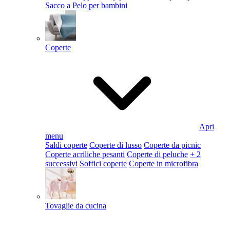
Sacco a Pelo per bambini
Coperte
Apri
menu
Saldi coperte
Coperte di lusso
Coperte da picnic
Coperte acriliche pesanti
Coperte di peluche
+ 2
successivi
Soffici coperte
Coperte in microfibra
Tovaglie da cucina