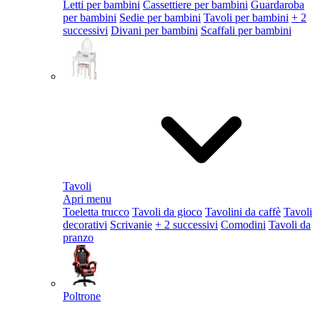
Letti per bambini
Cassettiere per bambini
Guardaroba
per bambini
Sedie per bambini
Tavoli per bambini
+ 2
successivi
Divani per bambini
Scaffali per bambini
Tavoli
Apri menu
Toeletta trucco
Tavoli da gioco
Tavolini da caffè
Tavoli
decorativi
Scrivanie
+ 2 successivi
Comodini
Tavoli da
pranzo
Poltrone