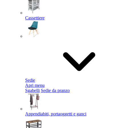
Cassettiere
Sedie
Apri menu
Sgabelli
Sedie da pranzo
Appendiabiti, portaoggetti e ganci