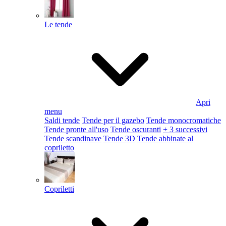
Le tende
Apri
menu
Saldi tende
Tende per il gazebo
Tende monocromatiche
Tende pronte all'uso
Tende oscuranti
+ 3 successivi
Tende scandinave
Tende 3D
Tende abbinate al
copriletto
Copriletti