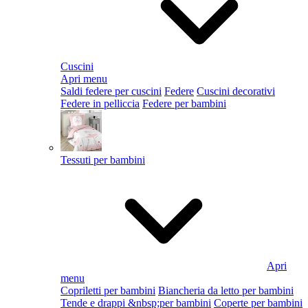
Cuscini
Apri menu
Saldi federe per cuscini
Federe
Cuscini decorativi
Federe in pelliccia
Federe per bambini
Tessuti per bambini
Apri
menu
Copriletti per bambini
Biancheria da letto per bambini
Tende e drappi &nbsp;per bambini
Coperte per bambini