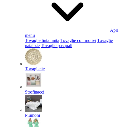
Apri
menu
Tovaglie tinta unita
Tovaglie con motivi
Tovaglie
natalizie
Tovaglie pasquali
Tovagliette
Strofinacci
Piumoni