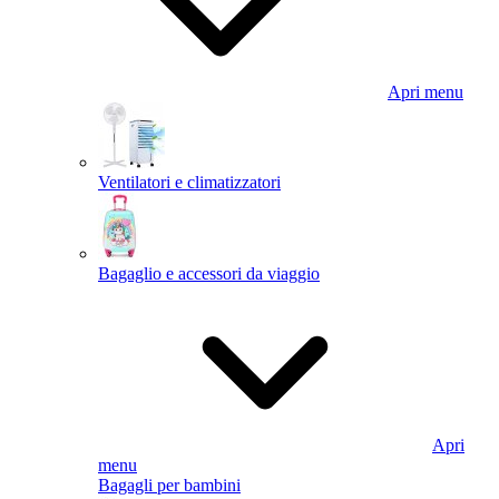
Apri menu
Ventilatori e climatizzatori
Bagaglio e accessori da viaggio
Apri
menu
Bagagli per bambini