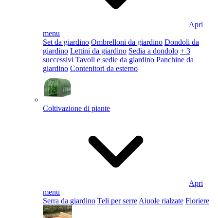
Apri
menu
Set da giardino
Ombrelloni da giardino
Dondoli da
giardino
Lettini da giardino
Sedia a dondolo
+ 3
successivi
Tavoli e sedie da giardino
Panchine da
giardino
Contenitori da esterno
Coltivazione di piante
Apri
menu
Serra da giardino
Teli per serre
Aiuole rialzate
Fioriere