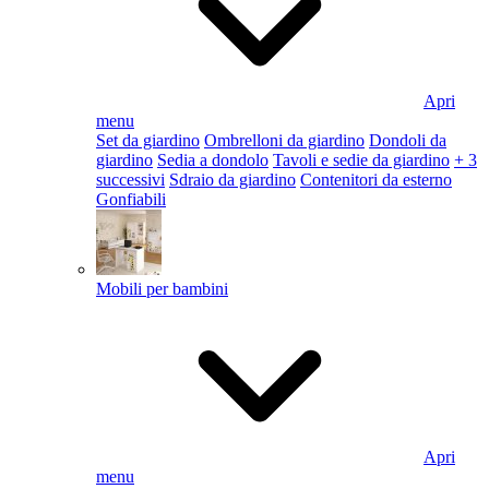
Apri
menu
Set da giardino
Ombrelloni da giardino
Dondoli da
giardino
Sedia a dondolo
Tavoli e sedie da giardino
+ 3
successivi
Sdraio da giardino
Contenitori da esterno
Gonfiabili
Mobili per bambini
Apri
menu