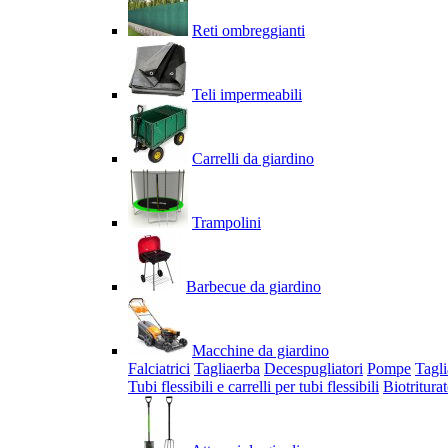
Reti ombreggianti
Teli impermeabili
Carrelli da giardino
Trampolini
Barbecue da giardino
Macchine da giardino
Falciatrici
Tagliaerba
Decespugliatori
Pompe
Tagli
Tubi flessibili e carrelli per tubi flessibili
Biotriturat