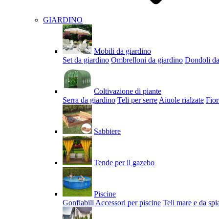
GIARDINO
Mobili da giardino
Set da giardino
Ombrelloni da giardino
Dondoli da
Coltivazione di piante
Serra da giardino
Teli per serre
Aiuole rialzate
Fior
Sabbiere
Tende per il gazebo
Piscine
Gonfiabili
Accessori per piscine
Teli mare e da spi