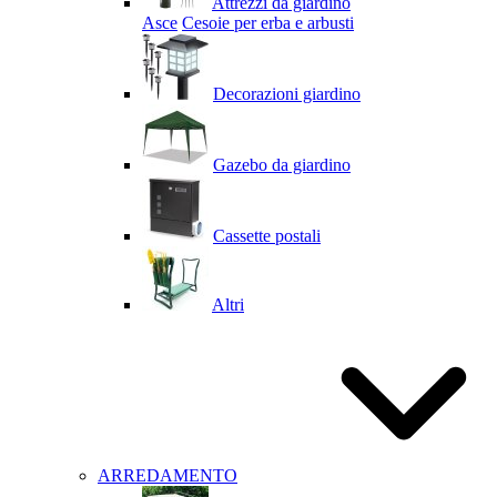
Attrezzi da giardino
Asce
Cesoie per erba e arbusti
Decorazioni giardino
Gazebo da giardino
Cassette postali
Altri
ARREDAMENTO