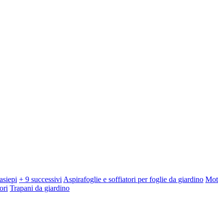
asiepi
+ 9 successivi
Aspirafoglie e soffiatori per foglie da giardino
Mot
ori
Trapani da giardino