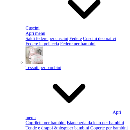
Cuscini
Apri menu
Saldi federe per cuscini
Federe
Cuscini decorativi
Federe in pelliccia
Federe per bambini
Tessuti per bambini
Apri
menu
Copriletti per bambini
Biancheria da letto per bambini
Tende e drappi &nbsp;per bambini
Coperte per bambini