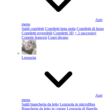
Apri
menu
Saldi copriletti
Copriletti tinta unita
Copriletti di lusso
Copriletti reversibili
Copriletti 3D
+ 2 successivi
Coperte francesi
Copri divano
Lenzuola
Apri
menu
Saldi biancheria da letto
Lenzuola in microfibra
Biancheria da letto in cotone
Lenzuola di flanella