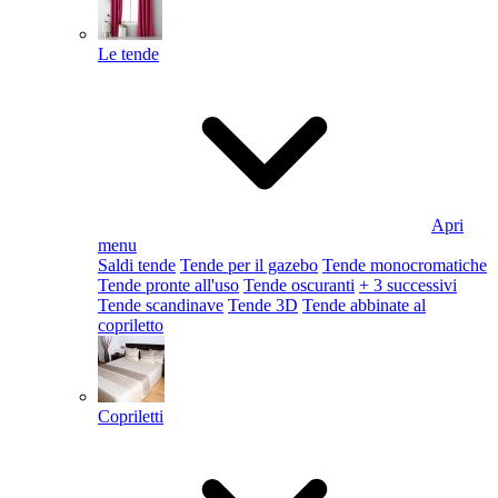
Le tende
Apri
menu
Saldi tende
Tende per il gazebo
Tende monocromatiche
Tende pronte all'uso
Tende oscuranti
+ 3 successivi
Tende scandinave
Tende 3D
Tende abbinate al
copriletto
Copriletti