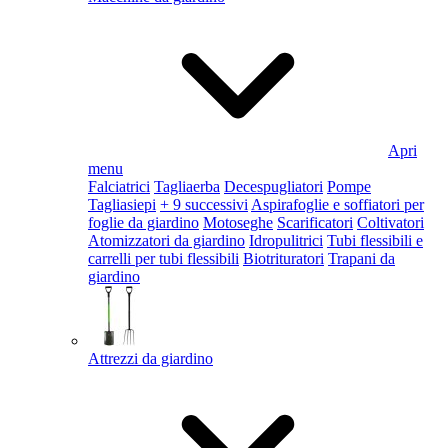
Apri
menu
Falciatrici
Tagliaerba
Decespugliatori
Pompe
Tagliasiepi
+ 9 successivi
Aspirafoglie e soffiatori per
foglie da giardino
Motoseghe
Scarificatori
Coltivatori
Atomizzatori da giardino
Idropulitrici
Tubi flessibili e
carrelli per tubi flessibili
Biotrituratori
Trapani da
giardino
Attrezzi da giardino