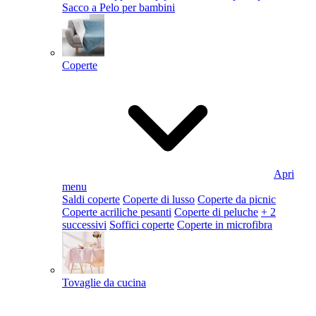
Sacco a Pelo per bambini
Coperte
Apri
menu
Saldi coperte
Coperte di lusso
Coperte da picnic
Coperte acriliche pesanti
Coperte di peluche
+ 2
successivi
Soffici coperte
Coperte in microfibra
Tovaglie da cucina