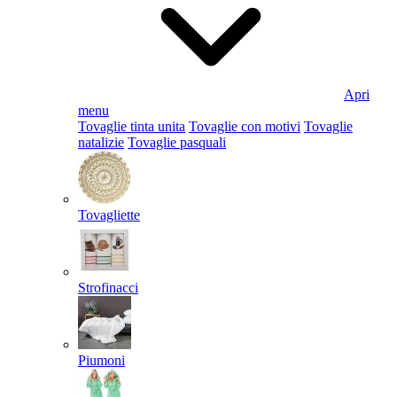
Apri
menu
Tovaglie tinta unita
Tovaglie con motivi
Tovaglie
natalizie
Tovaglie pasquali
Tovagliette
Strofinacci
Piumoni