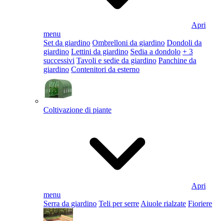
Apri
menu
Set da giardino
Ombrelloni da giardino
Dondoli da
giardino
Lettini da giardino
Sedia a dondolo
+ 3
successivi
Tavoli e sedie da giardino
Panchine da
giardino
Contenitori da esterno
Coltivazione di piante
Apri
menu
Serra da giardino
Teli per serre
Aiuole rialzate
Fioriere