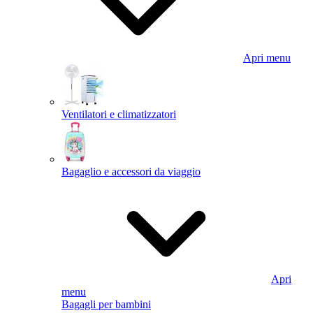
Apri menu
Ventilatori e climatizzatori
Bagaglio e accessori da viaggio
Apri
menu
Bagagli per bambini