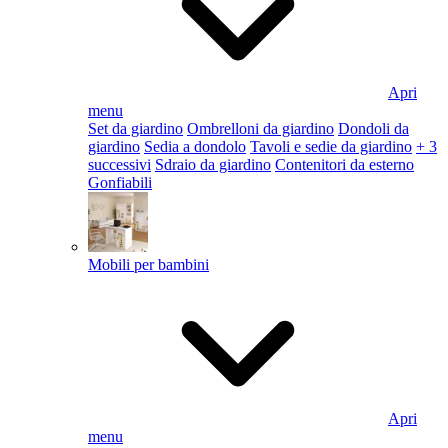
Apri
menu
Set da giardino
Ombrelloni da giardino
Dondoli da
giardino
Sedia a dondolo
Tavoli e sedie da giardino
+ 3
successivi
Sdraio da giardino
Contenitori da esterno
Gonfiabili
Mobili per bambini
Apri
menu