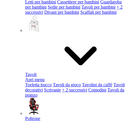
Letti per bambini
Cassettiere per bambini
Guardaroba
per bambini
Sedie per bambini
Tavoli per bambini
+ 2
successivi
Divani per bambini
Scaffali per bambini
Tavoli
Apri menu
Toeletta trucco
Tavoli da gioco
Tavolini da caffè
Tavoli
decorativi
Scrivanie
+ 2 successivi
Comodini
Tavoli da
pranzo
Poltrone