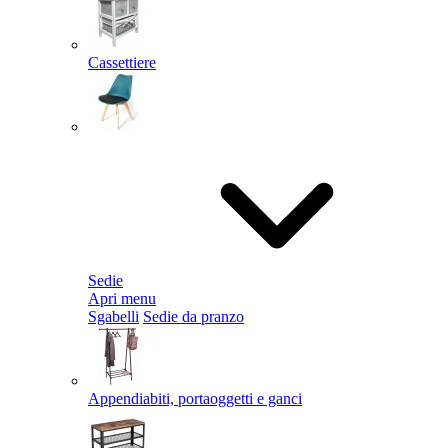
Cassettiere
Sedie
Apri menu
Sgabelli
Sedie da pranzo
Appendiabiti, portaoggetti e ganci