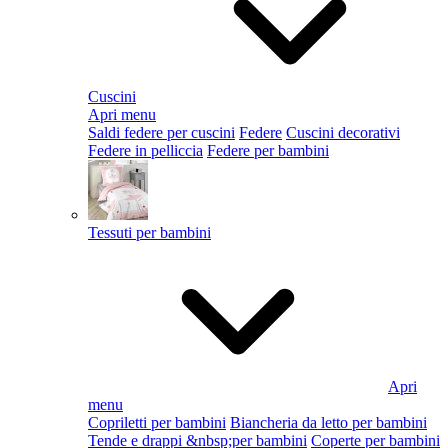
Cuscini
Apri menu
Saldi federe per cuscini
Federe
Cuscini decorativi
Federe in pelliccia
Federe per bambini
Tessuti per bambini
Apri
menu
Copriletti per bambini
Biancheria da letto per bambini
Tende e drappi &nbsp;per bambini
Coperte per bambini