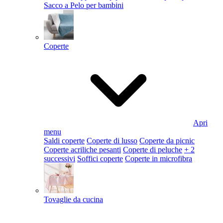
Sacco a Pelo per bambini
Coperte
Apri
menu
Saldi coperte
Coperte di lusso
Coperte da picnic
Coperte acriliche pesanti
Coperte di peluche
+ 2
successivi
Soffici coperte
Coperte in microfibra
Tovaglie da cucina