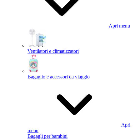
Apri menu
Ventilatori e climatizzatori
Bagaglio e accessori da viaggio
Apri
menu
Bagagli per bambini