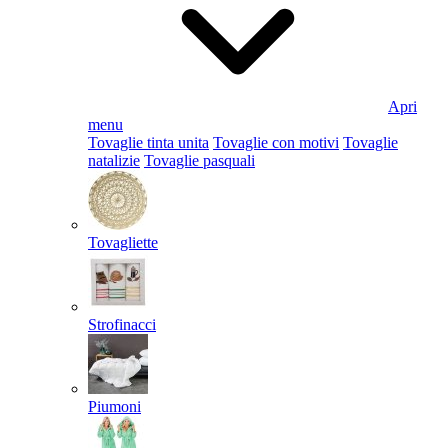
Apri
menu
Tovaglie tinta unita
Tovaglie con motivi
Tovaglie
natalizie
Tovaglie pasquali
Tovagliette
Strofinacci
Piumoni