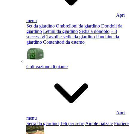
Apri
menu
Set da giardino
Ombrelloni da giardino
Dondoli da
giardino
Lettini da giardino
Sedia a dondolo
+ 3
successivi
Tavoli e sedie da giardino
Panchine da
giardino
Contenitori da esterno
Coltivazione di piante
Apri
menu
Serra da giardino
Teli per serre
Aiuole rialzate
Fioriere