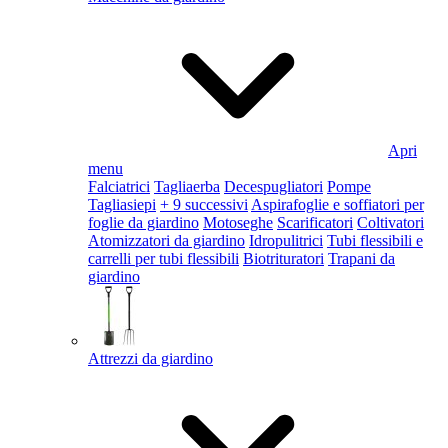
Apri
menu
Falciatrici
Tagliaerba
Decespugliatori
Pompe
Tagliasiepi
+ 9 successivi
Aspirafoglie e soffiatori per
foglie da giardino
Motoseghe
Scarificatori
Coltivatori
Atomizzatori da giardino
Idropulitrici
Tubi flessibili e
carrelli per tubi flessibili
Biotrituratori
Trapani da
giardino
Attrezzi da giardino