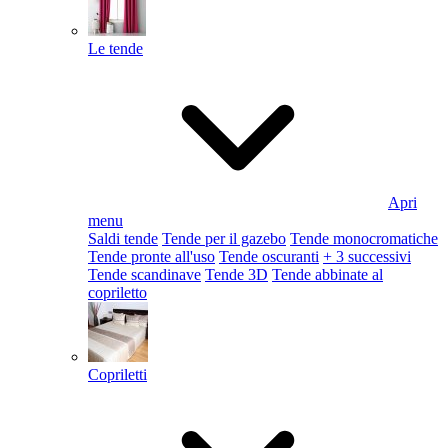
Le tende
Apri
menu
Saldi tende
Tende per il gazebo
Tende monocromatiche
Tende pronte all'uso
Tende oscuranti
+ 3 successivi
Tende scandinave
Tende 3D
Tende abbinate al
copriletto
Copriletti