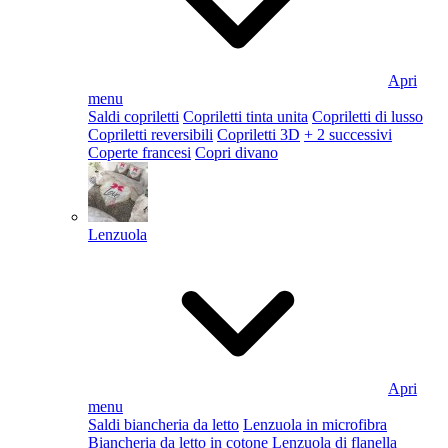
Apri
menu
Saldi copriletti
Copriletti tinta unita
Copriletti di lusso
Copriletti reversibili
Copriletti 3D
+ 2 successivi
Coperte francesi
Copri divano
Lenzuola
Apri
menu
Saldi biancheria da letto
Lenzuola in microfibra
Biancheria da letto in cotone
Lenzuola di flanella