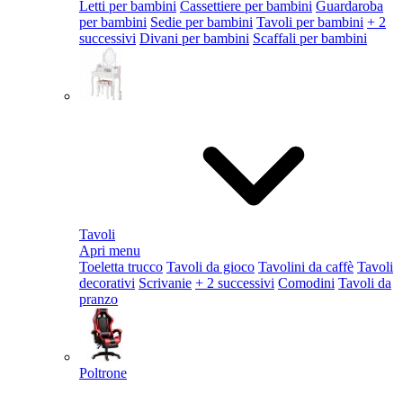
Letti per bambini
Cassettiere per bambini
Guardaroba
per bambini
Sedie per bambini
Tavoli per bambini
+ 2
successivi
Divani per bambini
Scaffali per bambini
Tavoli
Apri menu
Toeletta trucco
Tavoli da gioco
Tavolini da caffè
Tavoli
decorativi
Scrivanie
+ 2 successivi
Comodini
Tavoli da
pranzo
Poltrone