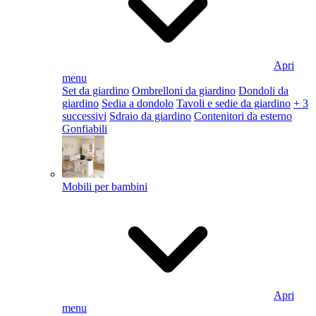
Apri
menu
Set da giardino
Ombrelloni da giardino
Dondoli da
giardino
Sedia a dondolo
Tavoli e sedie da giardino
+ 3
successivi
Sdraio da giardino
Contenitori da esterno
Gonfiabili
Mobili per bambini
Apri
menu