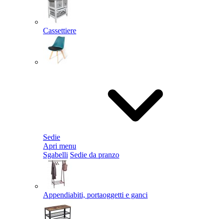
Cassettiere
Sedie
Apri menu
Sgabelli
Sedie da pranzo
Appendiabiti, portaoggetti e ganci