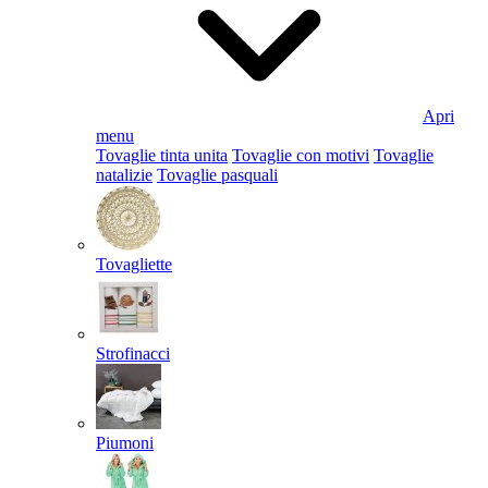
Apri
menu
Tovaglie tinta unita
Tovaglie con motivi
Tovaglie
natalizie
Tovaglie pasquali
Tovagliette
Strofinacci
Piumoni