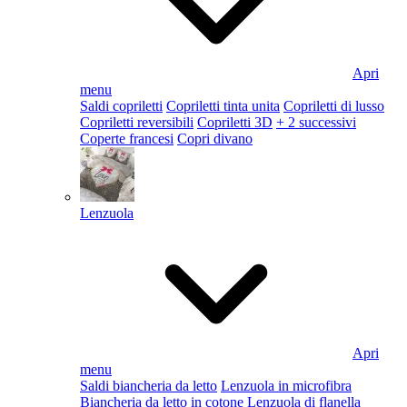
Apri
menu
Saldi copriletti
Copriletti tinta unita
Copriletti di lusso
Copriletti reversibili
Copriletti 3D
+ 2 successivi
Coperte francesi
Copri divano
Lenzuola
Apri
menu
Saldi biancheria da letto
Lenzuola in microfibra
Biancheria da letto in cotone
Lenzuola di flanella