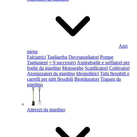
Apri
menu
Falciatrici
Tagliaerba
Decespugliatori
Pompe
Tagliasiepi
+ 9 successivi
Aspirafoglie e soffiatori per
foglie da giardino
Motoseghe
Scarificatori
Coltivatori
Atomizzatori da giardino
Idropulitrici
Tubi flessibili e
carrelli per tubi flessibili
Biotrituratori
Trapani da
giardino
Attrezzi da giardino