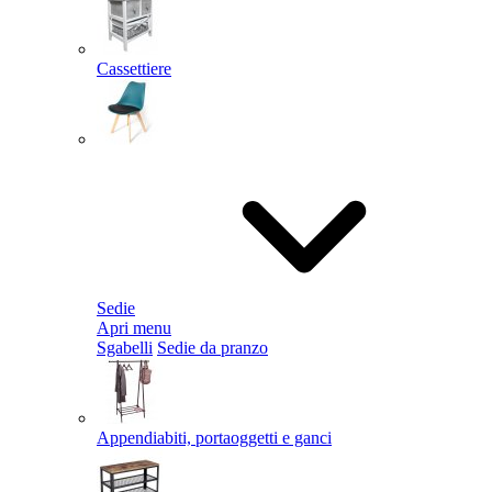
Cassettiere
Sedie
Apri menu
Sgabelli
Sedie da pranzo
Appendiabiti, portaoggetti e ganci