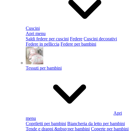
Cuscini
Apri menu
Saldi federe per cuscini
Federe
Cuscini decorativi
Federe in pelliccia
Federe per bambini
Tessuti per bambini
Apri
menu
Copriletti per bambini
Biancheria da letto per bambini
Tende e drappi &nbsp;per bambini
Coperte per bambini