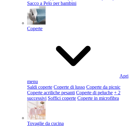
Sacco a Pelo per bambini
Coperte
Apri
menu
Saldi coperte
Coperte di lusso
Coperte da picnic
Coperte acriliche pesanti
Coperte di peluche
+ 2
successivi
Soffici coperte
Coperte in microfibra
Tovaglie da cucina