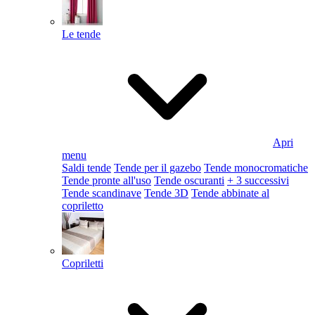
Le tende
Apri
menu
Saldi tende
Tende per il gazebo
Tende monocromatiche
Tende pronte all'uso
Tende oscuranti
+ 3 successivi
Tende scandinave
Tende 3D
Tende abbinate al
copriletto
Copriletti