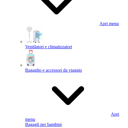
Apri menu
Ventilatori e climatizzatori
Bagaglio e accessori da viaggio
Apri
menu
Bagagli per bambini