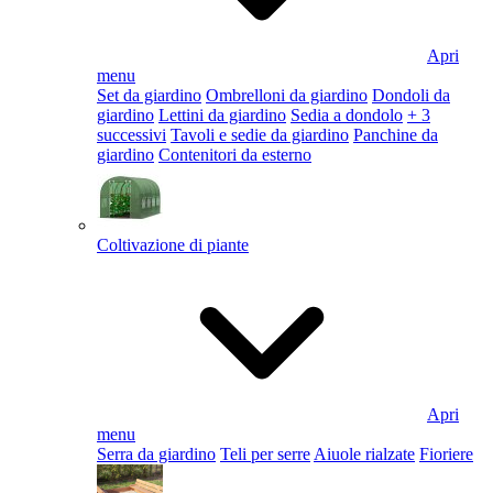
Apri
menu
Set da giardino
Ombrelloni da giardino
Dondoli da
giardino
Lettini da giardino
Sedia a dondolo
+ 3
successivi
Tavoli e sedie da giardino
Panchine da
giardino
Contenitori da esterno
Coltivazione di piante
Apri
menu
Serra da giardino
Teli per serre
Aiuole rialzate
Fioriere