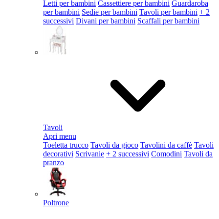
Letti per bambini
Cassettiere per bambini
Guardaroba
per bambini
Sedie per bambini
Tavoli per bambini
+ 2
successivi
Divani per bambini
Scaffali per bambini
Tavoli
Apri menu
Toeletta trucco
Tavoli da gioco
Tavolini da caffè
Tavoli
decorativi
Scrivanie
+ 2 successivi
Comodini
Tavoli da
pranzo
Poltrone