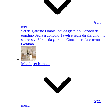
Apri
menu
Set da giardino
Ombrelloni da giardino
Dondoli da
giardino
Sedia a dondolo
Tavoli e sedie da giardino
+ 3
successivi
Sdraio da giardino
Contenitori da esterno
Gonfiabili
Mobili per bambini
Apri
menu