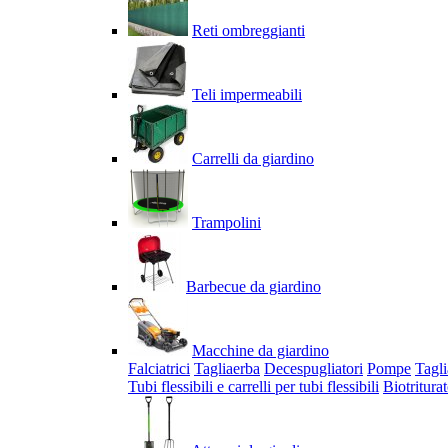
Reti ombreggianti
Teli impermeabili
Carrelli da giardino
Trampolini
Barbecue da giardino
Macchine da giardino
Falciatrici
Tagliaerba
Decespugliatori
Pompe
Tagli
Tubi flessibili e carrelli per tubi flessibili
Biotriturat