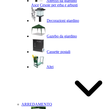
Attrezzi da giardino
Asce
Cesoie per erba e arbusti
Decorazioni giardino
Gazebo da giardino
Cassette postali
Altri
ARREDAMENTO