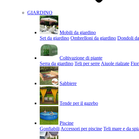
GIARDINO
Mobili da giardino
Set da giardino
Ombrelloni da giardino
Dondoli da
Coltivazione di piante
Serra da giardino
Teli per serre
Aiuole rialzate
Fior
Sabbiere
Tende per il gazebo
Piscine
Gonfiabili
Accessori per piscine
Teli mare e da spi