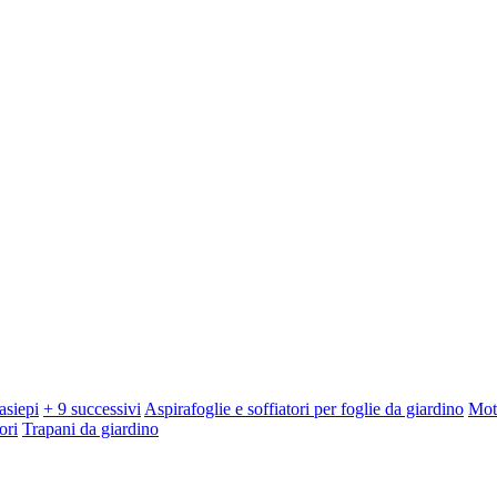
asiepi
+ 9 successivi
Aspirafoglie e soffiatori per foglie da giardino
Mot
ori
Trapani da giardino