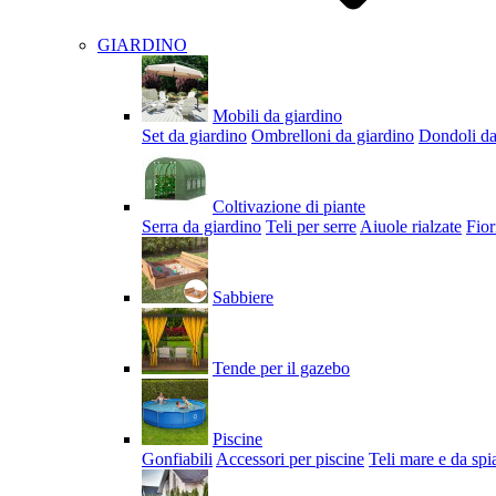
GIARDINO
Mobili da giardino
Set da giardino
Ombrelloni da giardino
Dondoli da
Coltivazione di piante
Serra da giardino
Teli per serre
Aiuole rialzate
Fior
Sabbiere
Tende per il gazebo
Piscine
Gonfiabili
Accessori per piscine
Teli mare e da spi