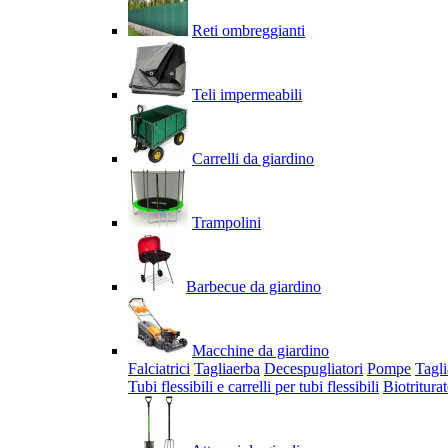
Reti ombreggianti
Teli impermeabili
Carrelli da giardino
Trampolini
Barbecue da giardino
Macchine da giardino
Falciatrici
Tagliaerba
Decespugliatori
Pompe
Tagli
Tubi flessibili e carrelli per tubi flessibili
Biotriturat