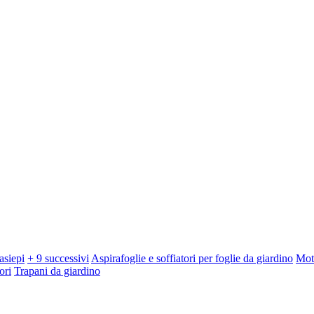
asiepi
+ 9 successivi
Aspirafoglie e soffiatori per foglie da giardino
Mot
ori
Trapani da giardino