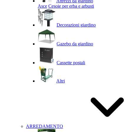
Attrezzi da giardino
Asce
Cesoie per erba e arbusti
Decorazioni giardino
Gazebo da giardino
Cassette postali
Altri
ARREDAMENTO