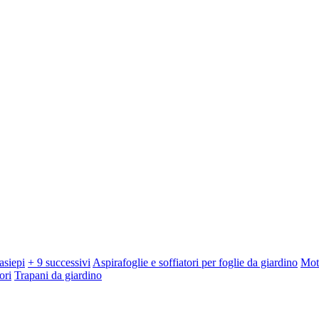
asiepi
+ 9 successivi
Aspirafoglie e soffiatori per foglie da giardino
Mot
ori
Trapani da giardino