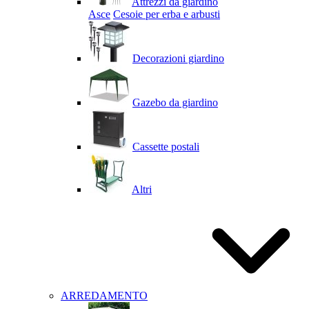
Attrezzi da giardino
Asce
Cesoie per erba e arbusti
Decorazioni giardino
Gazebo da giardino
Cassette postali
Altri
ARREDAMENTO