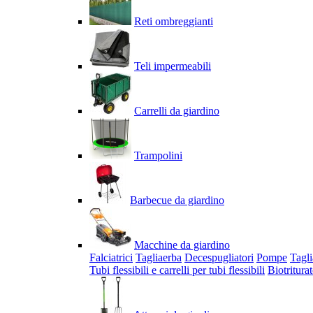
Reti ombreggianti
Teli impermeabili
Carrelli da giardino
Trampolini
Barbecue da giardino
Macchine da giardino
Falciatrici
Tagliaerba
Decespugliatori
Pompe
Tagli
Tubi flessibili e carrelli per tubi flessibili
Biotriturat