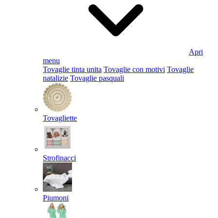
Apri
menu
Tovaglie tinta unita
Tovaglie con motivi
Tovaglie
natalizie
Tovaglie pasquali
Tovagliette
Strofinacci
Piumoni