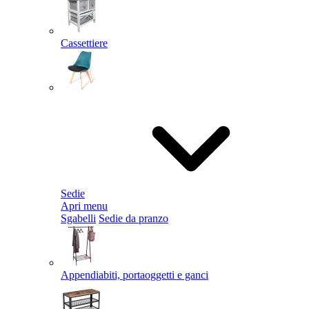
Cassettiere
Sedie
Apri menu
Sgabelli
Sedie da pranzo
Appendiabiti, portaoggetti e ganci