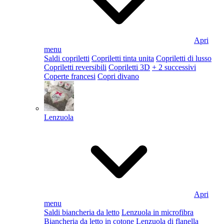
Apri
menu
Saldi copriletti
Copriletti tinta unita
Copriletti di lusso
Copriletti reversibili
Copriletti 3D
+ 2 successivi
Coperte francesi
Copri divano
Lenzuola
Apri
menu
Saldi biancheria da letto
Lenzuola in microfibra
Biancheria da letto in cotone
Lenzuola di flanella