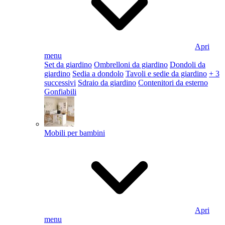
Apri
menu
Set da giardino
Ombrelloni da giardino
Dondoli da
giardino
Sedia a dondolo
Tavoli e sedie da giardino
+ 3
successivi
Sdraio da giardino
Contenitori da esterno
Gonfiabili
Mobili per bambini
Apri
menu