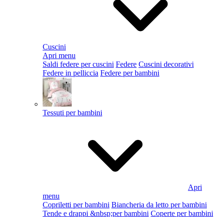
Cuscini
Apri menu
Saldi federe per cuscini
Federe
Cuscini decorativi
Federe in pelliccia
Federe per bambini
Tessuti per bambini
Apri
menu
Copriletti per bambini
Biancheria da letto per bambini
Tende e drappi &nbsp;per bambini
Coperte per bambini