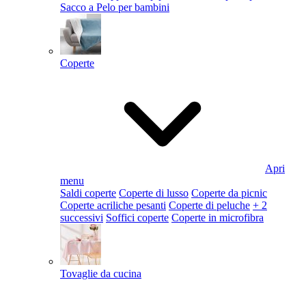
Sacco a Pelo per bambini
Coperte
Apri
menu
Saldi coperte
Coperte di lusso
Coperte da picnic
Coperte acriliche pesanti
Coperte di peluche
+ 2
successivi
Soffici coperte
Coperte in microfibra
Tovaglie da cucina