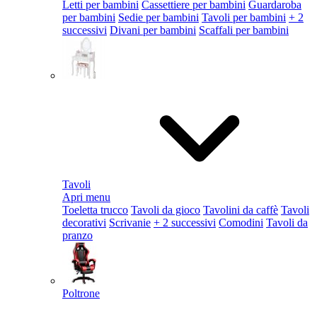
Letti per bambini
Cassettiere per bambini
Guardaroba
per bambini
Sedie per bambini
Tavoli per bambini
+ 2
successivi
Divani per bambini
Scaffali per bambini
Tavoli
Apri menu
Toeletta trucco
Tavoli da gioco
Tavolini da caffè
Tavoli
decorativi
Scrivanie
+ 2 successivi
Comodini
Tavoli da
pranzo
Poltrone