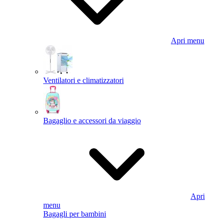
Apri menu
Ventilatori e climatizzatori
Bagaglio e accessori da viaggio
Apri
menu
Bagagli per bambini