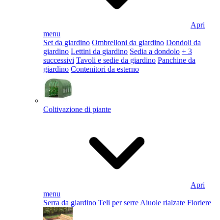
Apri
menu
Set da giardino
Ombrelloni da giardino
Dondoli da
giardino
Lettini da giardino
Sedia a dondolo
+ 3
successivi
Tavoli e sedie da giardino
Panchine da
giardino
Contenitori da esterno
Coltivazione di piante
Apri
menu
Serra da giardino
Teli per serre
Aiuole rialzate
Fioriere