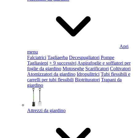
Apri
menu
Falciatrici
Tagliaerba
Decespugliatori
Pompe
Tagliasiepi
+ 9 successivi
Aspirafoglie e soffiatori per
foglie da giardino
Motoseghe
Scarificatori
Coltivatori
Atomizzatori da giardino
Idropulitrici
Tubi flessibili e
carrelli per tubi flessibili
Biotrituratori
Trapani da
giardino
Attrezzi da giardino