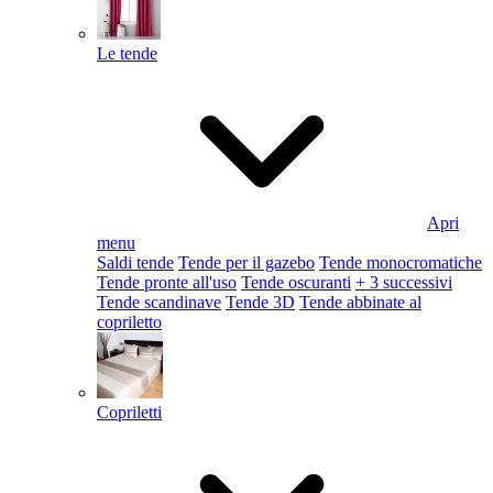
Le tende
Apri
menu
Saldi tende
Tende per il gazebo
Tende monocromatiche
Tende pronte all'uso
Tende oscuranti
+ 3 successivi
Tende scandinave
Tende 3D
Tende abbinate al
copriletto
Copriletti