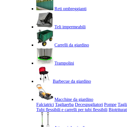
Reti ombreggianti
Teli impermeabili
Carrelli da giardino
Trampolini
Barbecue da giardino
Macchine da giardino
Falciatrici
Tagliaerba
Decespugliatori
Pompe
Tagli
Tubi flessibili e carrelli per tubi flessibili
Biotriturat