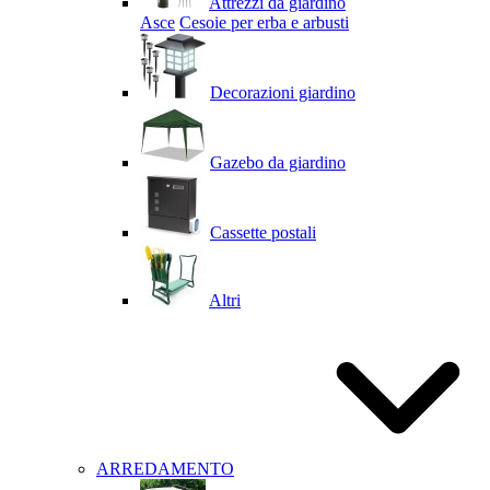
Attrezzi da giardino
Asce
Cesoie per erba e arbusti
Decorazioni giardino
Gazebo da giardino
Cassette postali
Altri
ARREDAMENTO