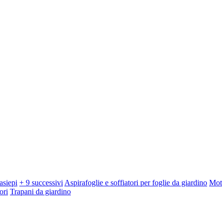
asiepi
+ 9 successivi
Aspirafoglie e soffiatori per foglie da giardino
Mot
ori
Trapani da giardino