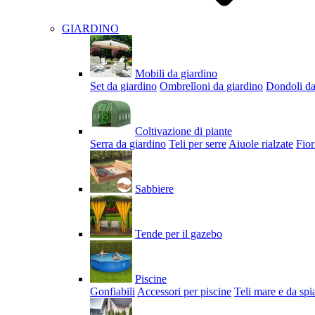
GIARDINO
Mobili da giardino
Set da giardino
Ombrelloni da giardino
Dondoli da
Coltivazione di piante
Serra da giardino
Teli per serre
Aiuole rialzate
Fior
Sabbiere
Tende per il gazebo
Piscine
Gonfiabili
Accessori per piscine
Teli mare e da spi