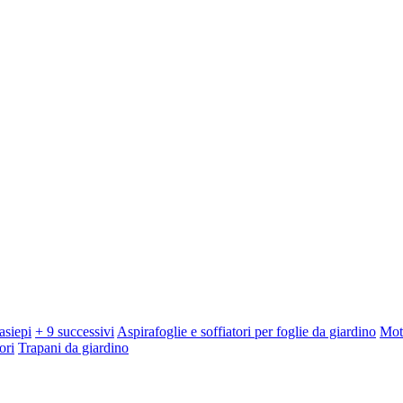
asiepi
+ 9 successivi
Aspirafoglie e soffiatori per foglie da giardino
Mot
ori
Trapani da giardino