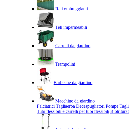
Reti ombreggianti
Teli impermeabili
Carrelli da giardino
Trampolini
Barbecue da giardino
Macchine da giardino
Falciatrici
Tagliaerba
Decespugliatori
Pompe
Tagli
Tubi flessibili e carrelli per tubi flessibili
Biotriturat