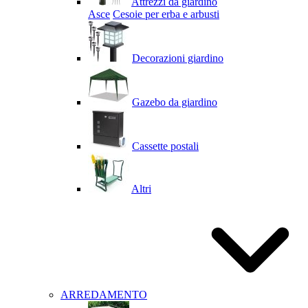
Attrezzi da giardino
Asce
Cesoie per erba e arbusti
Decorazioni giardino
Gazebo da giardino
Cassette postali
Altri
ARREDAMENTO