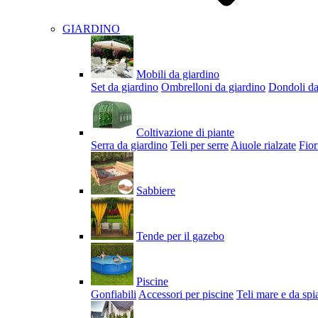
GIARDINO
Mobili da giardino
Set da giardino
Ombrelloni da giardino
Dondoli da
Coltivazione di piante
Serra da giardino
Teli per serre
Aiuole rialzate
Fior
Sabbiere
Tende per il gazebo
Piscine
Gonfiabili
Accessori per piscine
Teli mare e da spi