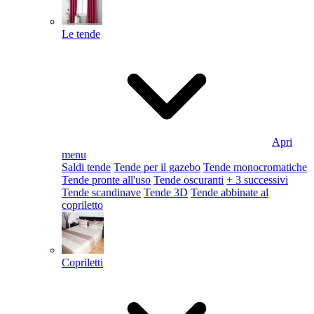
Le tende
Apri
menu
Saldi tende
Tende per il gazebo
Tende monocromatiche
Tende pronte all'uso
Tende oscuranti
+ 3 successivi
Tende scandinave
Tende 3D
Tende abbinate al
copriletto
Copriletti