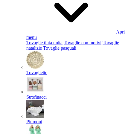
Apri
menu
Tovaglie tinta unita
Tovaglie con motivi
Tovaglie
natalizie
Tovaglie pasquali
Tovagliette
Strofinacci
Piumoni