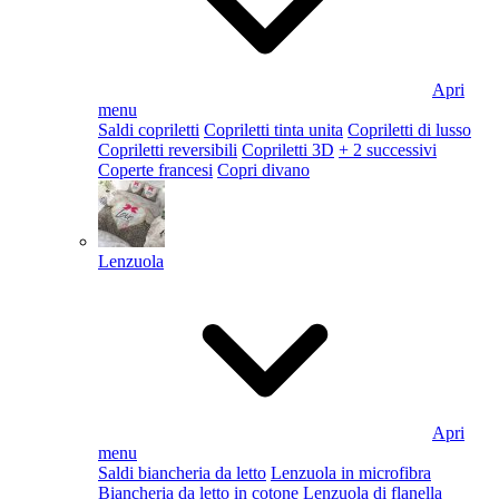
Apri
menu
Saldi copriletti
Copriletti tinta unita
Copriletti di lusso
Copriletti reversibili
Copriletti 3D
+ 2 successivi
Coperte francesi
Copri divano
Lenzuola
Apri
menu
Saldi biancheria da letto
Lenzuola in microfibra
Biancheria da letto in cotone
Lenzuola di flanella