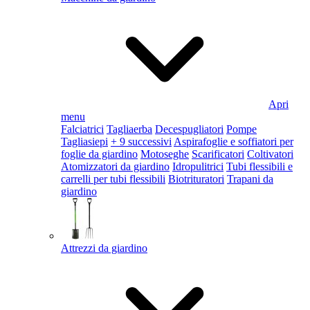
Apri
menu
Falciatrici
Tagliaerba
Decespugliatori
Pompe
Tagliasiepi
+ 9 successivi
Aspirafoglie e soffiatori per
foglie da giardino
Motoseghe
Scarificatori
Coltivatori
Atomizzatori da giardino
Idropulitrici
Tubi flessibili e
carrelli per tubi flessibili
Biotrituratori
Trapani da
giardino
Attrezzi da giardino