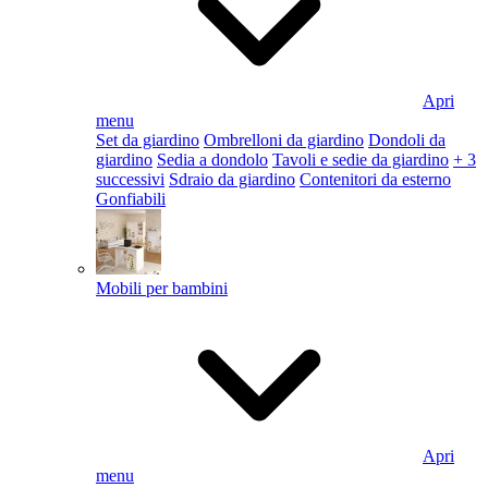
Apri
menu
Set da giardino
Ombrelloni da giardino
Dondoli da
giardino
Sedia a dondolo
Tavoli e sedie da giardino
+ 3
successivi
Sdraio da giardino
Contenitori da esterno
Gonfiabili
Mobili per bambini
Apri
menu