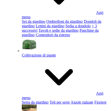
Apri
menu
Set da giardino
Ombrelloni da giardino
Dondoli da
giardino
Lettini da giardino
Sedia a dondolo
+ 3
successivi
Tavoli e sedie da giardino
Panchine da
giardino
Contenitori da esterno
Coltivazione di piante
Apri
menu
Serra da giardino
Teli per serre
Aiuole rialzate
Fioriere