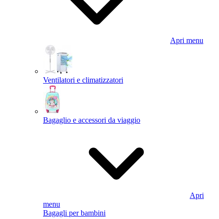
Apri menu
Ventilatori e climatizzatori
Bagaglio e accessori da viaggio
Apri
menu
Bagagli per bambini