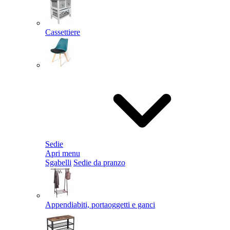
Cassettiere
Sedie
Apri menu
Sgabelli
Sedie da pranzo
Appendiabiti, portaoggetti e ganci