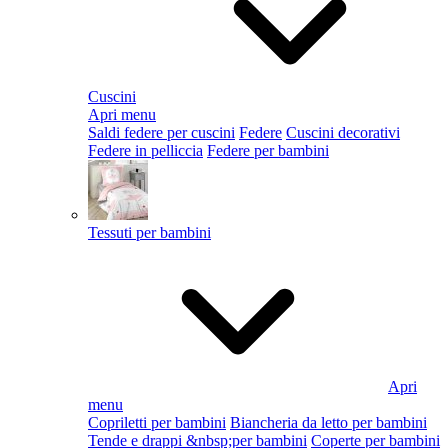
Cuscini
Apri menu
Saldi federe per cuscini
Federe
Cuscini decorativi
Federe in pelliccia
Federe per bambini
Tessuti per bambini
Apri
menu
Copriletti per bambini
Biancheria da letto per bambini
Tende e drappi &nbsp;per bambini
Coperte per bambini