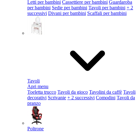
Letti per bambini
Cassettiere per bambini
Guardaroba
per bambini
Sedie per bambini
Tavoli per bambini
+ 2
successivi
Divani per bambini
Scaffali per bambini
Tavoli
Apri menu
Toeletta trucco
Tavoli da gioco
Tavolini da caffè
Tavoli
decorativi
Scrivanie
+ 2 successivi
Comodini
Tavoli da
pranzo
Poltrone