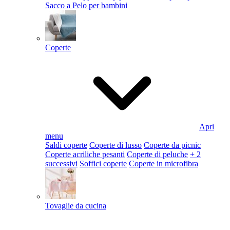
Sacco a Pelo per bambini
Coperte
Apri
menu
Saldi coperte
Coperte di lusso
Coperte da picnic
Coperte acriliche pesanti
Coperte di peluche
+ 2
successivi
Soffici coperte
Coperte in microfibra
Tovaglie da cucina