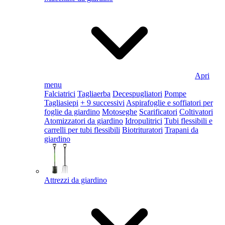
Apri
menu
Falciatrici
Tagliaerba
Decespugliatori
Pompe
Tagliasiepi
+ 9 successivi
Aspirafoglie e soffiatori per
foglie da giardino
Motoseghe
Scarificatori
Coltivatori
Atomizzatori da giardino
Idropulitrici
Tubi flessibili e
carrelli per tubi flessibili
Biotrituratori
Trapani da
giardino
Attrezzi da giardino