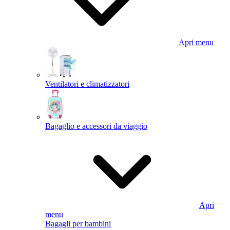
Apri menu
Ventilatori e climatizzatori
Bagaglio e accessori da viaggio
Apri
menu
Bagagli per bambini