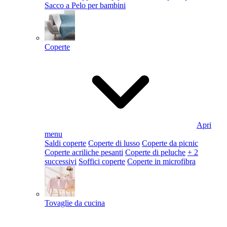
Sacco a Pelo per bambini
Coperte
Apri
menu
Saldi coperte
Coperte di lusso
Coperte da picnic
Coperte acriliche pesanti
Coperte di peluche
+ 2
successivi
Soffici coperte
Coperte in microfibra
Tovaglie da cucina