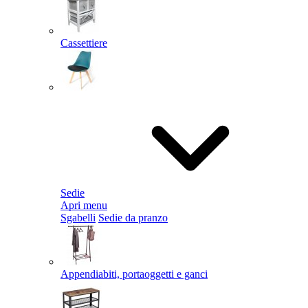
Cassettiere
Sedie
Apri menu
Sgabelli
Sedie da pranzo
Appendiabiti, portaoggetti e ganci