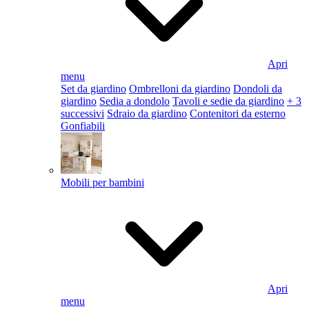
Apri
menu
Set da giardino
Ombrelloni da giardino
Dondoli da
giardino
Sedia a dondolo
Tavoli e sedie da giardino
+ 3
successivi
Sdraio da giardino
Contenitori da esterno
Gonfiabili
Mobili per bambini
Apri
menu