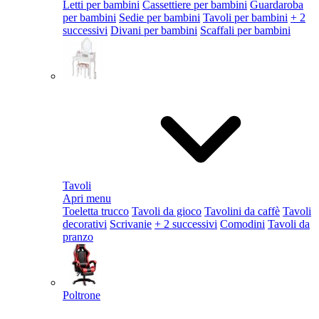
Letti per bambini
Cassettiere per bambini
Guardaroba
per bambini
Sedie per bambini
Tavoli per bambini
+ 2
successivi
Divani per bambini
Scaffali per bambini
Tavoli
Apri menu
Toeletta trucco
Tavoli da gioco
Tavolini da caffè
Tavoli
decorativi
Scrivanie
+ 2 successivi
Comodini
Tavoli da
pranzo
Poltrone