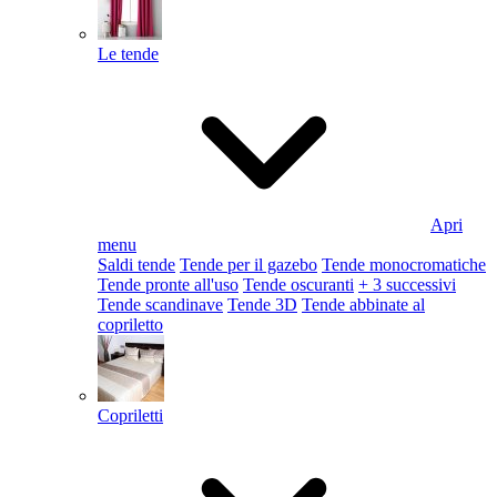
Le tende
Apri
menu
Saldi tende
Tende per il gazebo
Tende monocromatiche
Tende pronte all'uso
Tende oscuranti
+ 3 successivi
Tende scandinave
Tende 3D
Tende abbinate al
copriletto
Copriletti