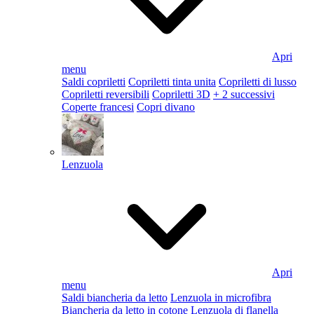
Apri
menu
Saldi copriletti
Copriletti tinta unita
Copriletti di lusso
Copriletti reversibili
Copriletti 3D
+ 2 successivi
Coperte francesi
Copri divano
Lenzuola
Apri
menu
Saldi biancheria da letto
Lenzuola in microfibra
Biancheria da letto in cotone
Lenzuola di flanella