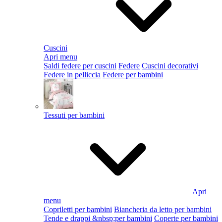
Cuscini
Apri menu
Saldi federe per cuscini
Federe
Cuscini decorativi
Federe in pelliccia
Federe per bambini
Tessuti per bambini
Apri
menu
Copriletti per bambini
Biancheria da letto per bambini
Tende e drappi &nbsp;per bambini
Coperte per bambini