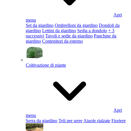
Apri
menu
Set da giardino
Ombrelloni da giardino
Dondoli da
giardino
Lettini da giardino
Sedia a dondolo
+ 3
successivi
Tavoli e sedie da giardino
Panchine da
giardino
Contenitori da esterno
Coltivazione di piante
Apri
menu
Serra da giardino
Teli per serre
Aiuole rialzate
Fioriere