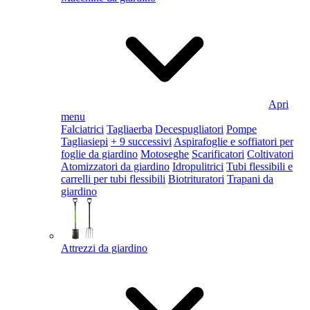
Apri
menu
Falciatrici
Tagliaerba
Decespugliatori
Pompe
Tagliasiepi
+ 9 successivi
Aspirafoglie e soffiatori per
foglie da giardino
Motoseghe
Scarificatori
Coltivatori
Atomizzatori da giardino
Idropulitrici
Tubi flessibili e
carrelli per tubi flessibili
Biotrituratori
Trapani da
giardino
Attrezzi da giardino