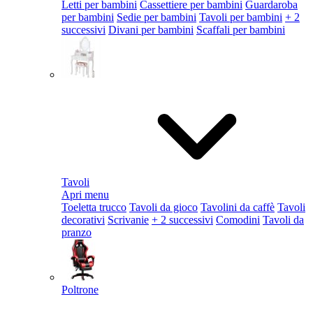
Letti per bambini
Cassettiere per bambini
Guardaroba
per bambini
Sedie per bambini
Tavoli per bambini
+ 2
successivi
Divani per bambini
Scaffali per bambini
Tavoli
Apri menu
Toeletta trucco
Tavoli da gioco
Tavolini da caffè
Tavoli
decorativi
Scrivanie
+ 2 successivi
Comodini
Tavoli da
pranzo
Poltrone