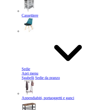
Cassettiere
Sedie
Apri menu
Sgabelli
Sedie da pranzo
Appendiabiti, portaoggetti e ganci