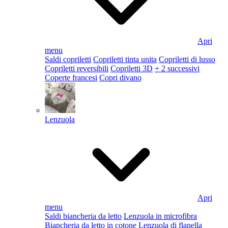
Apri
menu
Saldi copriletti
Copriletti tinta unita
Copriletti di lusso
Copriletti reversibili
Copriletti 3D
+ 2 successivi
Coperte francesi
Copri divano
Lenzuola
Apri
menu
Saldi biancheria da letto
Lenzuola in microfibra
Biancheria da letto in cotone
Lenzuola di flanella