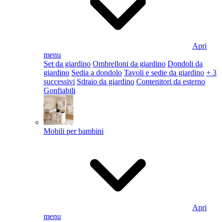
Apri
menu
Set da giardino
Ombrelloni da giardino
Dondoli da
giardino
Sedia a dondolo
Tavoli e sedie da giardino
+ 3
successivi
Sdraio da giardino
Contenitori da esterno
Gonfiabili
Mobili per bambini
Apri
menu