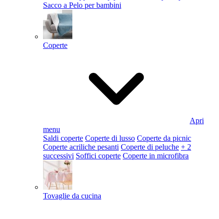
Sacco a Pelo per bambini
Coperte
Apri
menu
Saldi coperte
Coperte di lusso
Coperte da picnic
Coperte acriliche pesanti
Coperte di peluche
+ 2
successivi
Soffici coperte
Coperte in microfibra
Tovaglie da cucina