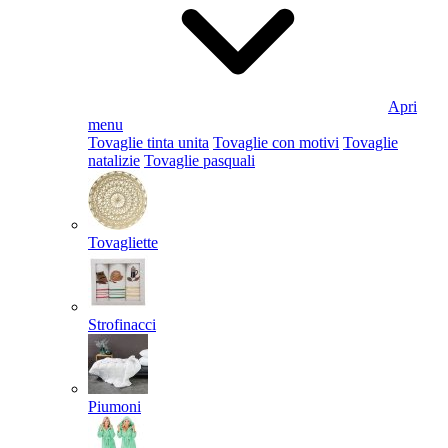
Apri
menu
Tovaglie tinta unita
Tovaglie con motivi
Tovaglie
natalizie
Tovaglie pasquali
Tovagliette
Strofinacci
Piumoni