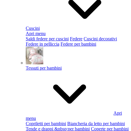
Cuscini
Apri menu
Saldi federe per cuscini
Federe
Cuscini decorativi
Federe in pelliccia
Federe per bambini
Tessuti per bambini
Apri
menu
Copriletti per bambini
Biancheria da letto per bambini
Tende e drappi &nbsp;per bambini
Coperte per bambini