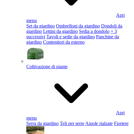
Apri
menu
Set da giardino
Ombrelloni da giardino
Dondoli da
giardino
Lettini da giardino
Sedia a dondolo
+ 3
successivi
Tavoli e sedie da giardino
Panchine da
giardino
Contenitori da esterno
Coltivazione di piante
Apri
menu
Serra da giardino
Teli per serre
Aiuole rialzate
Fioriere