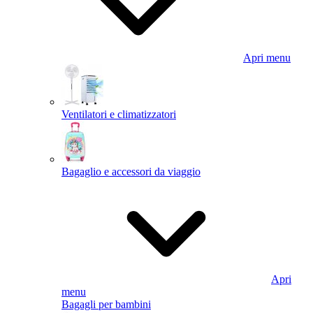
Apri menu
Ventilatori e climatizzatori
Bagaglio e accessori da viaggio
Apri
menu
Bagagli per bambini