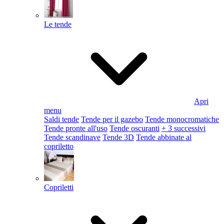
Le tende
Apri
menu
Saldi tende
Tende per il gazebo
Tende monocromatiche
Tende pronte all'uso
Tende oscuranti
+ 3 successivi
Tende scandinave
Tende 3D
Tende abbinate al
copriletto
Copriletti