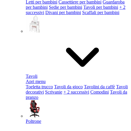
Letti per bambini
Cassettiere per bambini
Guardaroba
per bambini
Sedie per bambini
Tavoli per bambini
+ 2
successivi
Divani per bambini
Scaffali per bambini
Tavoli
Apri menu
Toeletta trucco
Tavoli da gioco
Tavolini da caffè
Tavoli
decorativi
Scrivanie
+ 2 successivi
Comodini
Tavoli da
pranzo
Poltrone