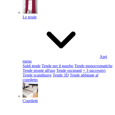
Le tende
Apri
menu
Saldi tende
Tende per il gazebo
Tende monocromatiche
Tende pronte all'uso
Tende oscuranti
+ 3 successivi
Tende scandinave
Tende 3D
Tende abbinate al
copriletto
Copriletti