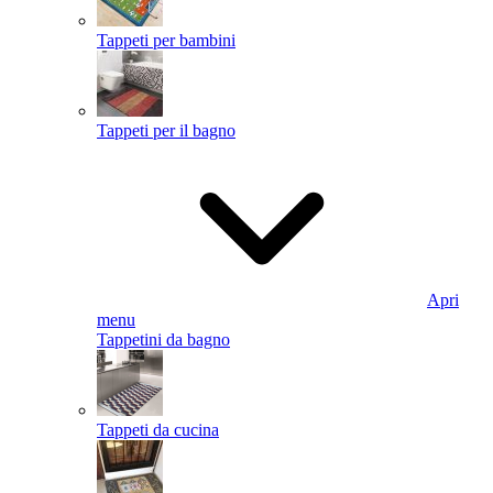
Tappeti per bambini
Tappeti per il bagno
Apri
menu
Tappetini da bagno
Tappeti da cucina