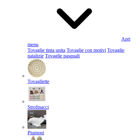
Apri
menu
Tovaglie tinta unita
Tovaglie con motivi
Tovaglie
natalizie
Tovaglie pasquali
Tovagliette
Strofinacci
Piumoni