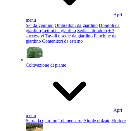
Apri
menu
Set da giardino
Ombrelloni da giardino
Dondoli da
giardino
Lettini da giardino
Sedia a dondolo
+ 3
successivi
Tavoli e sedie da giardino
Panchine da
giardino
Contenitori da esterno
Coltivazione di piante
Apri
menu
Serra da giardino
Teli per serre
Aiuole rialzate
Fioriere