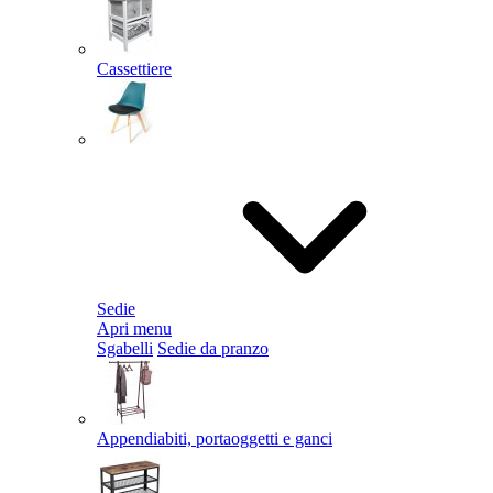
Cassettiere
Sedie
Apri menu
Sgabelli
Sedie da pranzo
Appendiabiti, portaoggetti e ganci