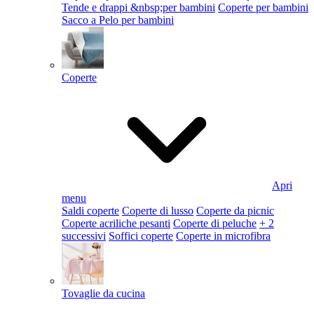
Tende e drappi &nbsp;per bambini
Coperte per bambini
Sacco a Pelo per bambini
Coperte
Apri
menu
Saldi coperte
Coperte di lusso
Coperte da picnic
Coperte acriliche pesanti
Coperte di peluche
+ 2
successivi
Soffici coperte
Coperte in microfibra
Tovaglie da cucina