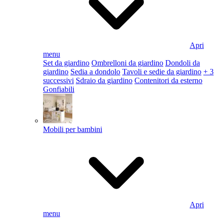
Apri
menu
Set da giardino
Ombrelloni da giardino
Dondoli da
giardino
Sedia a dondolo
Tavoli e sedie da giardino
+ 3
successivi
Sdraio da giardino
Contenitori da esterno
Gonfiabili
Mobili per bambini
Apri
menu