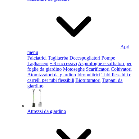
Apri
menu
Falciatrici
Tagliaerba
Decespugliatori
Pompe
Tagliasiepi
+ 9 successivi
Aspirafoglie e soffiatori per
foglie da giardino
Motoseghe
Scarificatori
Coltivatori
Atomizzatori da giardino
Idropulitrici
Tubi flessibili e
carrelli per tubi flessibili
Biotrituratori
Trapani da
giardino
Attrezzi da giardino