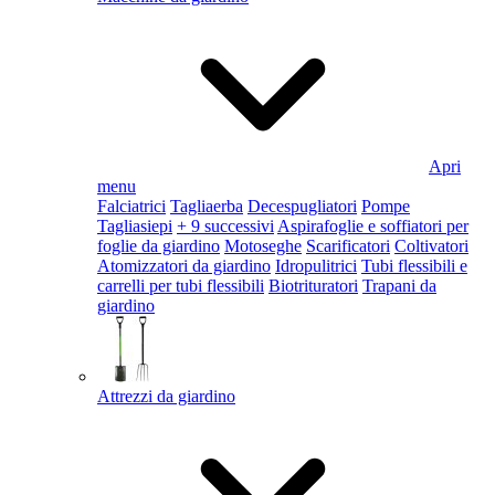
Apri
menu
Falciatrici
Tagliaerba
Decespugliatori
Pompe
Tagliasiepi
+ 9 successivi
Aspirafoglie e soffiatori per
foglie da giardino
Motoseghe
Scarificatori
Coltivatori
Atomizzatori da giardino
Idropulitrici
Tubi flessibili e
carrelli per tubi flessibili
Biotrituratori
Trapani da
giardino
Attrezzi da giardino