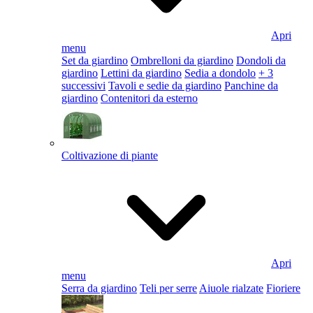
Apri
menu
Set da giardino
Ombrelloni da giardino
Dondoli da
giardino
Lettini da giardino
Sedia a dondolo
+ 3
successivi
Tavoli e sedie da giardino
Panchine da
giardino
Contenitori da esterno
Coltivazione di piante
Apri
menu
Serra da giardino
Teli per serre
Aiuole rialzate
Fioriere