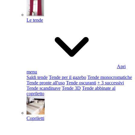
Le tende
Apri
menu
Saldi tende
Tende per il gazebo
Tende monocromatiche
Tende pronte all'uso
Tende oscuranti
+ 3 successivi
Tende scandinave
Tende 3D
Tende abbinate al
copriletto
Copriletti