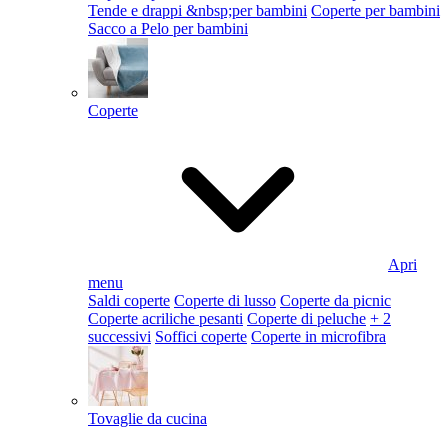
Tende e drappi &nbsp;per bambini
Coperte per bambini
Sacco a Pelo per bambini
Coperte
Apri
menu
Saldi coperte
Coperte di lusso
Coperte da picnic
Coperte acriliche pesanti
Coperte di peluche
+ 2
successivi
Soffici coperte
Coperte in microfibra
Tovaglie da cucina