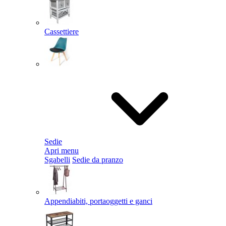
Cassettiere
Sedie
Apri menu
Sgabelli
Sedie da pranzo
Appendiabiti, portaoggetti e ganci