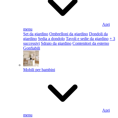
Apri
menu
Set da giardino
Ombrelloni da giardino
Dondoli da
giardino
Sedia a dondolo
Tavoli e sedie da giardino
+ 3
successivi
Sdraio da giardino
Contenitori da esterno
Gonfiabili
Mobili per bambini
Apri
menu