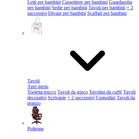
Letti per bambini
Cassettiere per bambini
Guardaroba
per bambini
Sedie per bambini
Tavoli per bambini
+ 2
successivi
Divani per bambini
Scaffali per bambini
Tavoli
Apri menu
Toeletta trucco
Tavoli da gioco
Tavolini da caffè
Tavoli
decorativi
Scrivanie
+ 2 successivi
Comodini
Tavoli da
pranzo
Poltrone