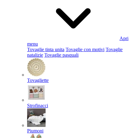
Apri
menu
Tovaglie tinta unita
Tovaglie con motivi
Tovaglie
natalizie
Tovaglie pasquali
Tovagliette
Strofinacci
Piumoni