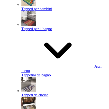
Tappeti per bambini
Tappeti per il bagno
Apri
menu
Tappetini da bagno
Tappeti da cucina