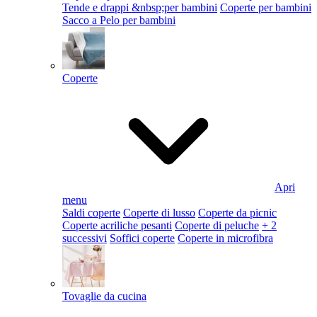
Tende e drappi &nbsp;per bambini
Coperte per bambini
Sacco a Pelo per bambini
Coperte
Apri
menu
Saldi coperte
Coperte di lusso
Coperte da picnic
Coperte acriliche pesanti
Coperte di peluche
+ 2
successivi
Soffici coperte
Coperte in microfibra
Tovaglie da cucina