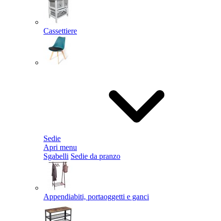
Cassettiere
Sedie
Apri menu
Sgabelli
Sedie da pranzo
Appendiabiti, portaoggetti e ganci