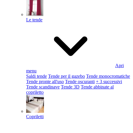
Le tende
Apri
menu
Saldi tende
Tende per il gazebo
Tende monocromatiche
Tende pronte all'uso
Tende oscuranti
+ 3 successivi
Tende scandinave
Tende 3D
Tende abbinate al
copriletto
Copriletti