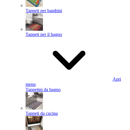
Tappeti per bambini
Tappeti per il bagno
Apri
menu
Tappetini da bagno
Tappeti da cucina