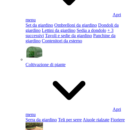
Apri
menu
Set da giardino
Ombrelloni da giardino
Dondoli da
giardino
Lettini da giardino
Sedia a dondolo
+ 3
successivi
Tavoli e sedie da giardino
Panchine da
giardino
Contenitori da esterno
Coltivazione di piante
Apri
menu
Serra da giardino
Teli per serre
Aiuole rialzate
Fioriere