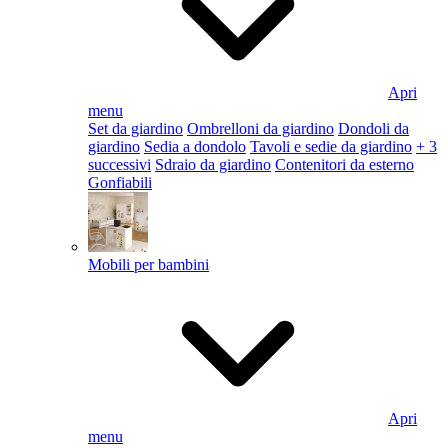
Apri
menu
Set da giardino
Ombrelloni da giardino
Dondoli da
giardino
Sedia a dondolo
Tavoli e sedie da giardino
+ 3
successivi
Sdraio da giardino
Contenitori da esterno
Gonfiabili
Mobili per bambini
Apri
menu