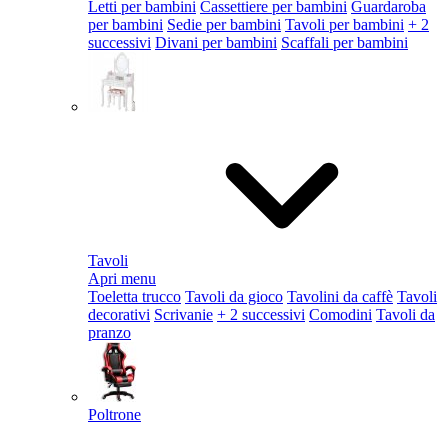
Letti per bambini
Cassettiere per bambini
Guardaroba
per bambini
Sedie per bambini
Tavoli per bambini
+ 2
successivi
Divani per bambini
Scaffali per bambini
Tavoli
Apri menu
Toeletta trucco
Tavoli da gioco
Tavolini da caffè
Tavoli
decorativi
Scrivanie
+ 2 successivi
Comodini
Tavoli da
pranzo
Poltrone