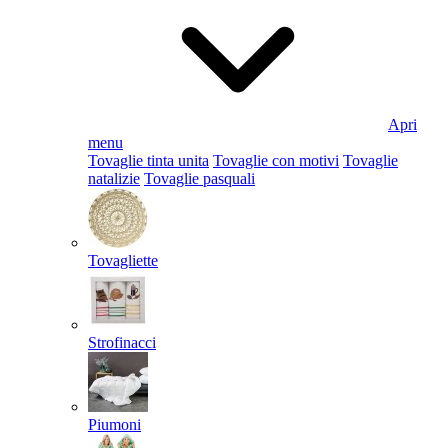
Apri
menu
Tovaglie tinta unita
Tovaglie con motivi
Tovaglie
natalizie
Tovaglie pasquali
Tovagliette
Strofinacci
Piumoni