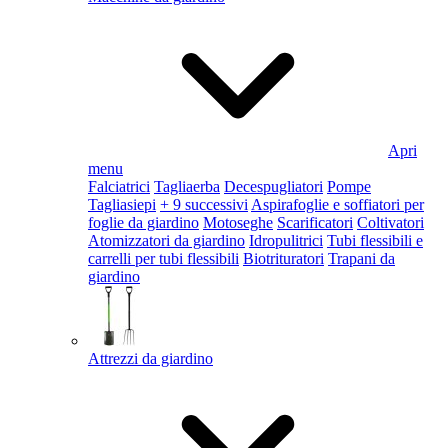
Apri
menu
Falciatrici
Tagliaerba
Decespugliatori
Pompe
Tagliasiepi
+ 9 successivi
Aspirafoglie e soffiatori per
foglie da giardino
Motoseghe
Scarificatori
Coltivatori
Atomizzatori da giardino
Idropulitrici
Tubi flessibili e
carrelli per tubi flessibili
Biotrituratori
Trapani da
giardino
Attrezzi da giardino