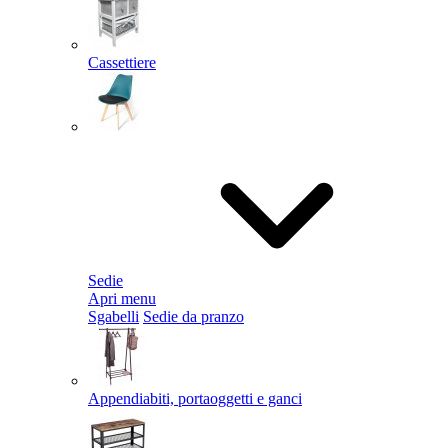
Cassettiere
Sedie
Apri menu
Sgabelli
Sedie da pranzo
Appendiabiti, portaoggetti e ganci