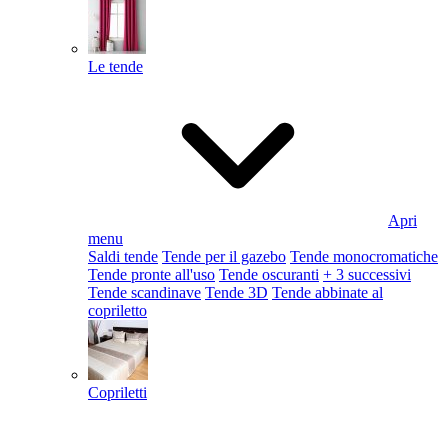
Le tende
Apri
menu
Saldi tende
Tende per il gazebo
Tende monocromatiche
Tende pronte all'uso
Tende oscuranti
+ 3 successivi
Tende scandinave
Tende 3D
Tende abbinate al
copriletto
Copriletti