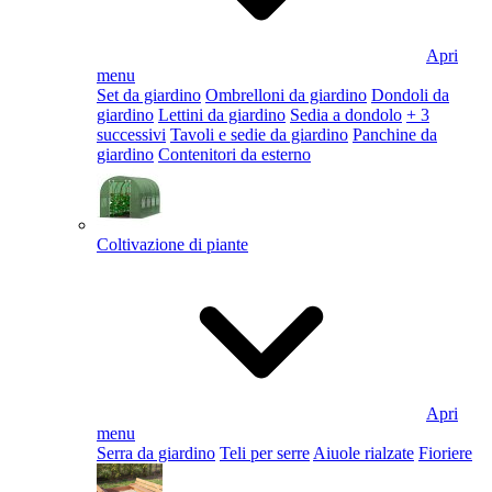
Apri
menu
Set da giardino
Ombrelloni da giardino
Dondoli da
giardino
Lettini da giardino
Sedia a dondolo
+ 3
successivi
Tavoli e sedie da giardino
Panchine da
giardino
Contenitori da esterno
Coltivazione di piante
Apri
menu
Serra da giardino
Teli per serre
Aiuole rialzate
Fioriere