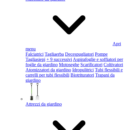
Apri
menu
Falciatrici
Tagliaerba
Decespugliatori
Pompe
Tagliasiepi
+ 9 successivi
Aspirafoglie e soffiatori per
foglie da giardino
Motoseghe
Scarificatori
Coltivatori
Atomizzatori da giardino
Idropulitrici
Tubi flessibili e
carrelli per tubi flessibili
Biotrituratori
Trapani da
giardino
Attrezzi da giardino