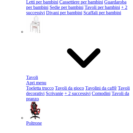
Letti per bambini
Cassettiere per bambini
Guardaroba
per bambini
Sedie per bambini
Tavoli per bambini
+ 2
successivi
Divani per bambini
Scaffali per bambini
Tavoli
Apri menu
Toeletta trucco
Tavoli da gioco
Tavolini da caffè
Tavoli
decorativi
Scrivanie
+ 2 successivi
Comodini
Tavoli da
pranzo
Poltrone