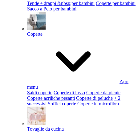
Tende e drappi &nbsp;per bambini
Coperte per bambini
Sacco a Pelo per bambini
Coperte
Apri
menu
Saldi coperte
Coperte di lusso
Coperte da picnic
Coperte acriliche pesanti
Coperte di peluche
+ 2
successivi
Soffici coperte
Coperte in microfibra
Tovaglie da cucina