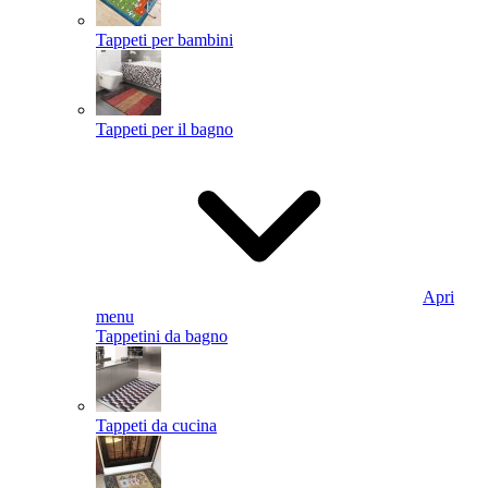
Tappeti per bambini
Tappeti per il bagno
Apri
menu
Tappetini da bagno
Tappeti da cucina