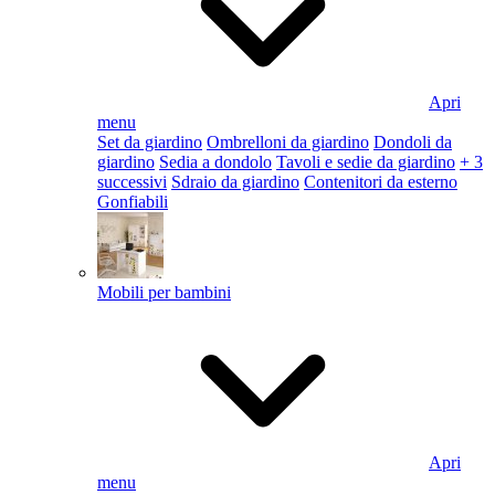
Apri
menu
Set da giardino
Ombrelloni da giardino
Dondoli da
giardino
Sedia a dondolo
Tavoli e sedie da giardino
+ 3
successivi
Sdraio da giardino
Contenitori da esterno
Gonfiabili
Mobili per bambini
Apri
menu