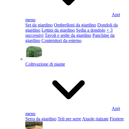
Apri
menu
Set da giardino
Ombrelloni da giardino
Dondoli da
giardino
Lettini da giardino
Sedia a dondolo
+ 3
successivi
Tavoli e sedie da giardino
Panchine da
giardino
Contenitori da esterno
Coltivazione di piante
Apri
menu
Serra da giardino
Teli per serre
Aiuole rialzate
Fioriere