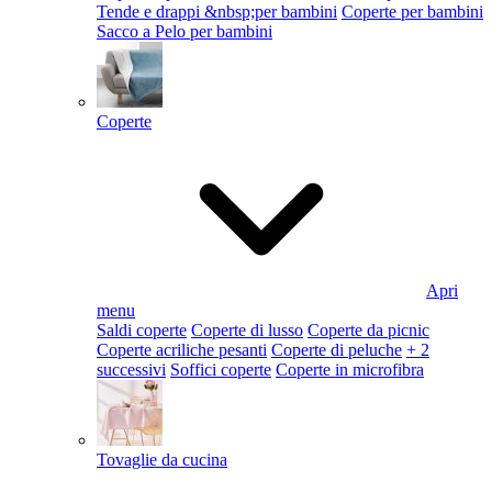
Tende e drappi &nbsp;per bambini
Coperte per bambini
Sacco a Pelo per bambini
Coperte
Apri
menu
Saldi coperte
Coperte di lusso
Coperte da picnic
Coperte acriliche pesanti
Coperte di peluche
+ 2
successivi
Soffici coperte
Coperte in microfibra
Tovaglie da cucina