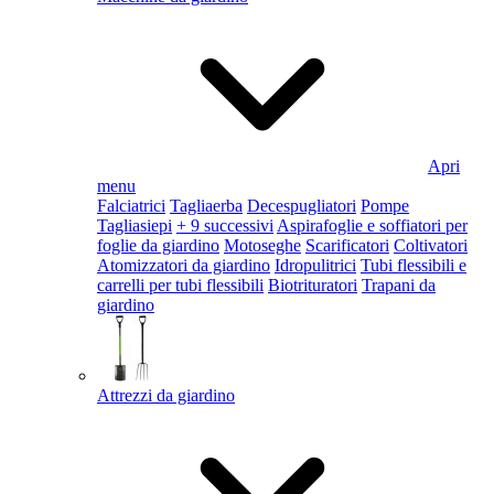
Apri
menu
Falciatrici
Tagliaerba
Decespugliatori
Pompe
Tagliasiepi
+ 9 successivi
Aspirafoglie e soffiatori per
foglie da giardino
Motoseghe
Scarificatori
Coltivatori
Atomizzatori da giardino
Idropulitrici
Tubi flessibili e
carrelli per tubi flessibili
Biotrituratori
Trapani da
giardino
Attrezzi da giardino