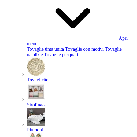
Apri
menu
Tovaglie tinta unita
Tovaglie con motivi
Tovaglie
natalizie
Tovaglie pasquali
Tovagliette
Strofinacci
Piumoni