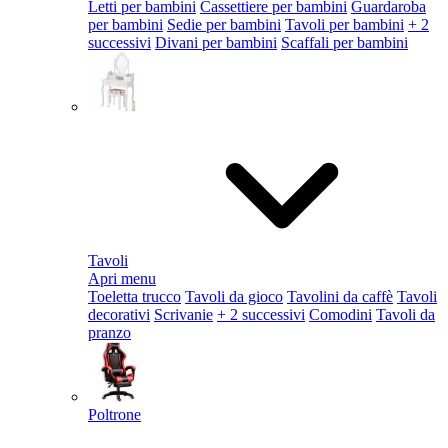
Letti per bambini
Cassettiere per bambini
Guardaroba
per bambini
Sedie per bambini
Tavoli per bambini
+ 2
successivi
Divani per bambini
Scaffali per bambini
Tavoli
Apri menu
Toeletta trucco
Tavoli da gioco
Tavolini da caffè
Tavoli
decorativi
Scrivanie
+ 2 successivi
Comodini
Tavoli da
pranzo
Poltrone