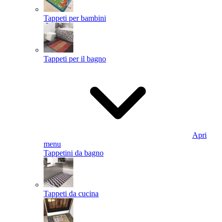
Tappeti per bambini
Tappeti per il bagno
Apri
menu
Tappetini da bagno
Tappeti da cucina