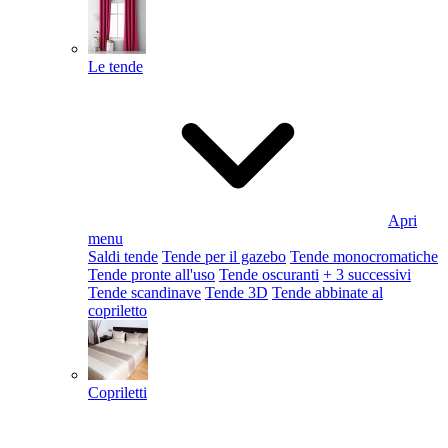
Le tende
Apri
menu
Saldi tende
Tende per il gazebo
Tende monocromatiche
Tende pronte all'uso
Tende oscuranti
+ 3 successivi
Tende scandinave
Tende 3D
Tende abbinate al
copriletto
Copriletti