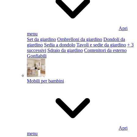
Apri
menu
Set da giardino
Ombrelloni da giardino
Dondoli da
giardino
Sedia a dondolo
Tavoli e sedie da giardino
+ 3
successivi
Sdraio da giardino
Contenitori da esterno
Gonfiabili
Mobili per bambini
Apri
menu