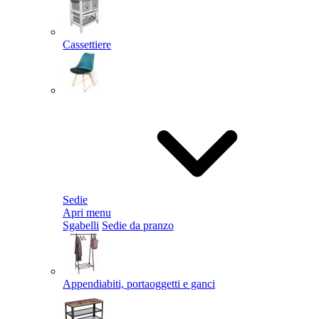
Cassettiere
Sedie
Apri menu
Sgabelli
Sedie da pranzo
Appendiabiti, portaoggetti e ganci