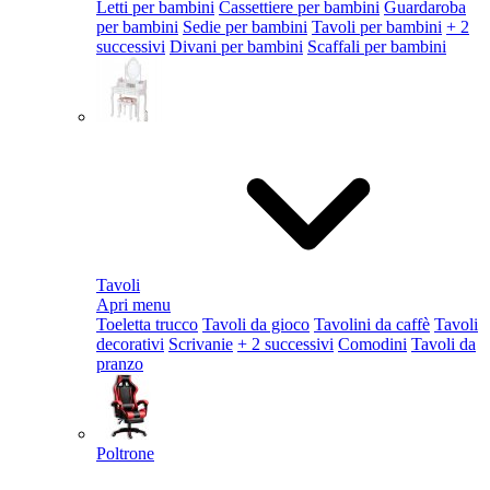
Letti per bambini
Cassettiere per bambini
Guardaroba
per bambini
Sedie per bambini
Tavoli per bambini
+ 2
successivi
Divani per bambini
Scaffali per bambini
Tavoli
Apri menu
Toeletta trucco
Tavoli da gioco
Tavolini da caffè
Tavoli
decorativi
Scrivanie
+ 2 successivi
Comodini
Tavoli da
pranzo
Poltrone