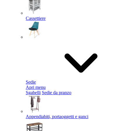
Cassettiere
Sedie
Apri menu
Sgabelli
Sedie da pranzo
Appendiabiti, portaoggetti e ganci