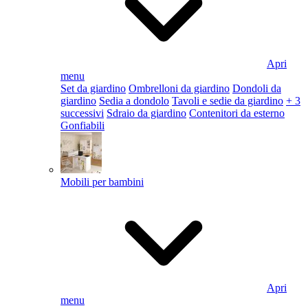
Apri
menu
Set da giardino
Ombrelloni da giardino
Dondoli da
giardino
Sedia a dondolo
Tavoli e sedie da giardino
+ 3
successivi
Sdraio da giardino
Contenitori da esterno
Gonfiabili
Mobili per bambini
Apri
menu