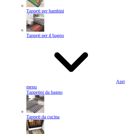
Tappeti per bambini
Tappeti per il bagno
Apri
menu
Tappetini da bagno
Tappeti da cucina