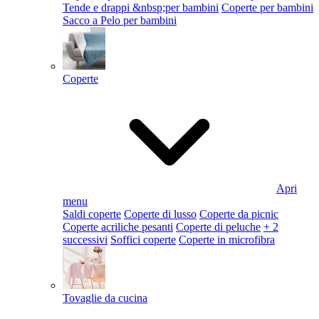
Tende e drappi &nbsp;per bambini
Coperte per bambini
Sacco a Pelo per bambini
Coperte
Apri
menu
Saldi coperte
Coperte di lusso
Coperte da picnic
Coperte acriliche pesanti
Coperte di peluche
+ 2
successivi
Soffici coperte
Coperte in microfibra
Tovaglie da cucina