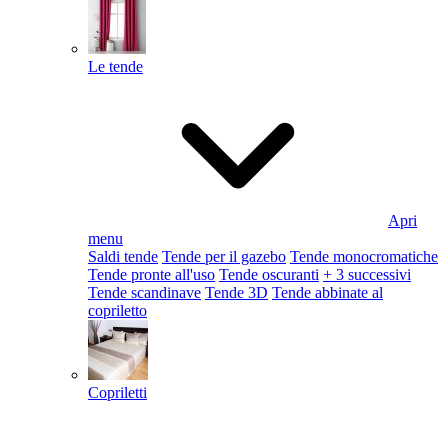
Le tende
Apri
menu
Saldi tende
Tende per il gazebo
Tende monocromatiche
Tende pronte all'uso
Tende oscuranti
+ 3 successivi
Tende scandinave
Tende 3D
Tende abbinate al
copriletto
Copriletti