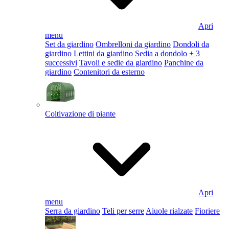
Apri
menu
Set da giardino
Ombrelloni da giardino
Dondoli da
giardino
Lettini da giardino
Sedia a dondolo
+ 3
successivi
Tavoli e sedie da giardino
Panchine da
giardino
Contenitori da esterno
Coltivazione di piante
Apri
menu
Serra da giardino
Teli per serre
Aiuole rialzate
Fioriere