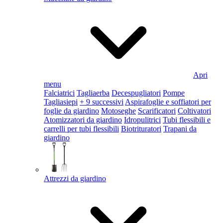
Apri
menu
Falciatrici
Tagliaerba
Decespugliatori
Pompe
Tagliasiepi
+ 9 successivi
Aspirafoglie e soffiatori per
foglie da giardino
Motoseghe
Scarificatori
Coltivatori
Atomizzatori da giardino
Idropulitrici
Tubi flessibili e
carrelli per tubi flessibili
Biotrituratori
Trapani da
giardino
Attrezzi da giardino