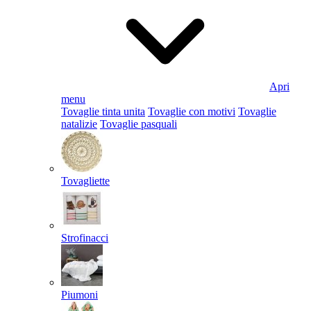
Apri
menu
Tovaglie tinta unita
Tovaglie con motivi
Tovaglie
natalizie
Tovaglie pasquali
Tovagliette
Strofinacci
Piumoni