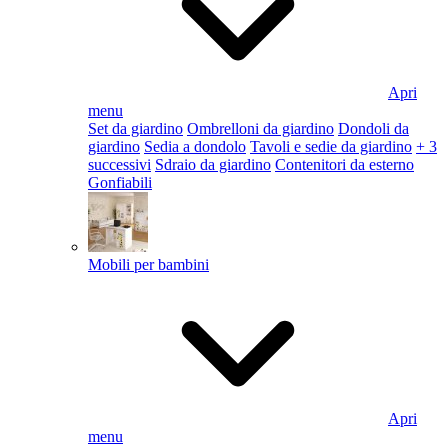
Apri
menu
Set da giardino
Ombrelloni da giardino
Dondoli da
giardino
Sedia a dondolo
Tavoli e sedie da giardino
+ 3
successivi
Sdraio da giardino
Contenitori da esterno
Gonfiabili
Mobili per bambini
Apri
menu