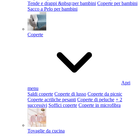
Tende e drappi &nbsp;per bambini
Coperte per bambini
Sacco a Pelo per bambini
Coperte
Apri
menu
Saldi coperte
Coperte di lusso
Coperte da picnic
Coperte acriliche pesanti
Coperte di peluche
+ 2
successivi
Soffici coperte
Coperte in microfibra
Tovaglie da cucina