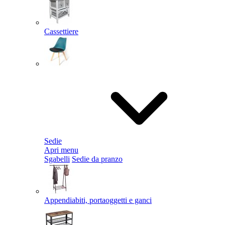
Cassettiere
Sedie
Apri menu
Sgabelli
Sedie da pranzo
Appendiabiti, portaoggetti e ganci