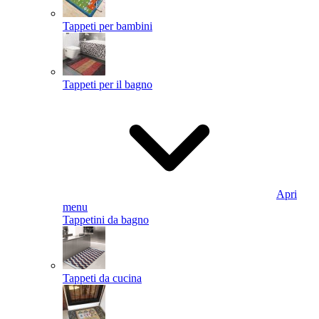
Tappeti per bambini
Tappeti per il bagno
Apri
menu
Tappetini da bagno
Tappeti da cucina