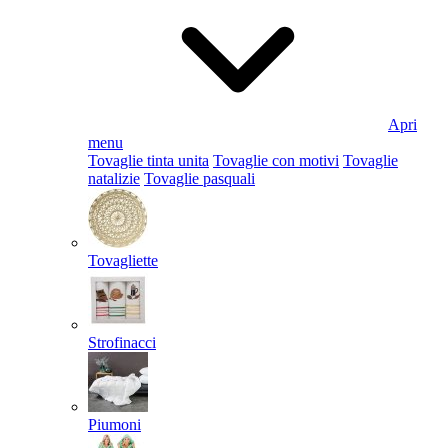
Apri
menu
Tovaglie tinta unita
Tovaglie con motivi
Tovaglie
natalizie
Tovaglie pasquali
Tovagliette
Strofinacci
Piumoni