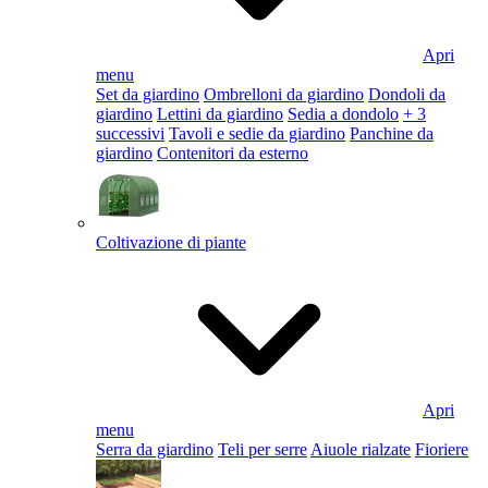
Apri
menu
Set da giardino
Ombrelloni da giardino
Dondoli da
giardino
Lettini da giardino
Sedia a dondolo
+ 3
successivi
Tavoli e sedie da giardino
Panchine da
giardino
Contenitori da esterno
Coltivazione di piante
Apri
menu
Serra da giardino
Teli per serre
Aiuole rialzate
Fioriere