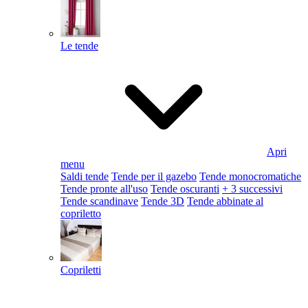
Le tende
Apri
menu
Saldi tende
Tende per il gazebo
Tende monocromatiche
Tende pronte all'uso
Tende oscuranti
+ 3 successivi
Tende scandinave
Tende 3D
Tende abbinate al
copriletto
Copriletti