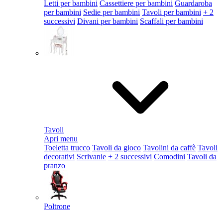
Letti per bambini
Cassettiere per bambini
Guardaroba
per bambini
Sedie per bambini
Tavoli per bambini
+ 2
successivi
Divani per bambini
Scaffali per bambini
Tavoli
Apri menu
Toeletta trucco
Tavoli da gioco
Tavolini da caffè
Tavoli
decorativi
Scrivanie
+ 2 successivi
Comodini
Tavoli da
pranzo
Poltrone