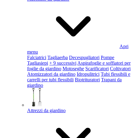
Apri
menu
Falciatrici
Tagliaerba
Decespugliatori
Pompe
Tagliasiepi
+ 9 successivi
Aspirafoglie e soffiatori per
foglie da giardino
Motoseghe
Scarificatori
Coltivatori
Atomizzatori da giardino
Idropulitrici
Tubi flessibili e
carrelli per tubi flessibili
Biotrituratori
Trapani da
giardino
Attrezzi da giardino